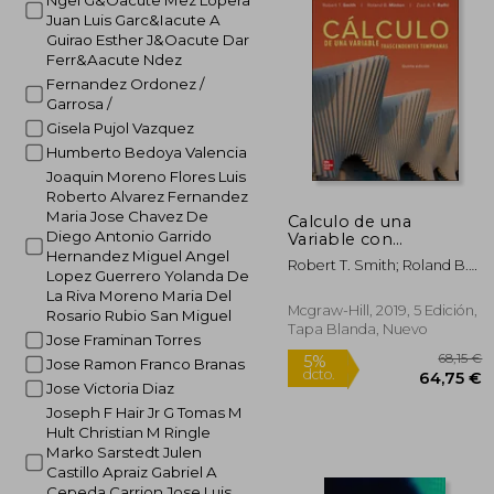
Ngel G&Oacute Mez Lopera
Juan Luis Garc&Iacute A
Guirao Esther J&Oacute Dar
Ferr&Aacute Ndez
Fernandez Ordonez /
Garrosa /
Gisela Pujol Vazquez
Humberto Bedoya Valencia
Joaquin Moreno Flores Luis
Roberto Alvarez Fernandez
Maria Jose Chavez De
Calculo de una
Diego Antonio Garrido
Variable con
Trascendentes
Hernandez Miguel Angel
Robert T. Smith; Roland B.
Tempranas
Lopez Guerrero Yolanda De
Minton; Ziad A. T. Rafhi
La Riva Moreno Maria Del
Mcgraw-Hill, 2019, 5 Edición,
Rosario Rubio San Miguel
Tapa Blanda, Nuevo
Jose Framinan Torres
Jose Ramon Franco Branas
Jose Victoria Diaz
Joseph F Hair Jr G Tomas M
Hult Christian M Ringle
Marko Sarstedt Julen
Castillo Apraiz Gabriel A
Cepeda Carrion Jose Luis