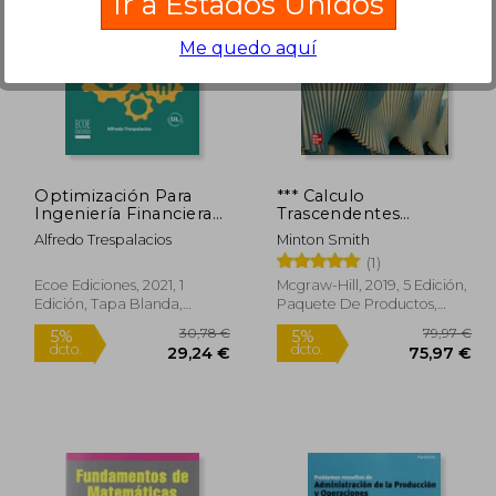
Ir a Estados Unidos
Me quedo aquí
4,96 €
52,40 €
5%
5%
dcto.
dcto.
,71 €
49,78 €
Optimización Para
*** Calculo
Ingeniería Financiera
Trascendentes
con Aplicaciones en r
Tempranas con
Alfredo Trespalacios
Minton Smith
y Excel
Connect
(1)
Ecoe Ediciones, 2021, 1
Mcgraw-Hill, 2019, 5 Edición,
Edición, Tapa Blanda,
Paquete De Productos,
Nuevo
Nuevo