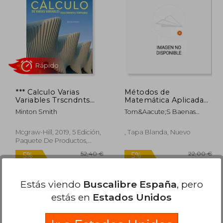
11,39 €
19,00 €
5%
5%
dcto.
dcto.
,82 €
18,05 €
*** Calculo Varias
Métodos de
Variables Trscndnts
Matemática Aplicada
Tempranas con
Para Ingenierías
Minton Smith
Tom&Aacute;S Baenas
Connect
Tormo
Mcgraw-Hill, 2019, 5 Edición,
, Tapa Blanda, Nuevo
Paquete De Productos,
Nuevo
Rápido
Estás viendo
Buscalibre España
, pero
estás en
Estados Unidos