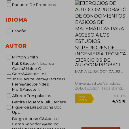
Paquete De Productos
IDIOMA
Español
AUTOR
Minton Smith
EJERCICIOS DE
Rub&Eacute N Lisardo
AUTOCOMPROBACIÓN
Casta&Ntilde O
DE CONOCIMIENTOS
MARIA LUISA GONZALEZ
BÁSICOS DE
Gonz&Aacute Lez
GONZALEZ
MATEMÁTICAS PARA
Jos&Eacute Ram&Oacute N
ACCESO A LOS
Universidad De Valladolid,
Fern&Aacute Ndez
ESTUDIOS
2013, 1 Edición, Tapa Blanda,
Mor&Aacute N
SUPERIORES DE
Nuevo
Alfredo Trespalacios
INGENIERÍA TÉCNICA
Barrire Figueroa Lali Barriere
Figueroa Lali Edicions Upc
Upc
Diego Alonso C&Aacute
5%
Ceres Salvador &Aacute
dcto.
4