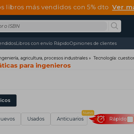
os libros más vendidos con 5% dto
Ver m
endidos
Libros con envío Rápido
Opiniones de clientes
ngeniería, agricultura, procesos industriales
Tecnología: cuesti
ticas para ingenieros
sicos
Nuevo
uevos
Usados
Anticuarios
Rápido