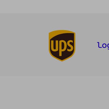
2
5%
dcto.
26