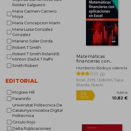
6
5%
Roldan Salgueiro
dcto.
64
Maria Carmen Carnero
Moya
Maria Concepcion Marin
Maria Luisa Gonzalez
Gonzalez
Mariano Soler Dorda
Robert T Smith
Robert T Smith Roland B
Matemáticas
Minton Ziad A T Rafhi
financieras con
aplicaciones en Excel -
Smith Robert
Humberto Bedoya Valencia
1ra edición
(2)
Ecoe, 2019, 1 Edición, Tapa
EDITORIAL
Blanda, Nuevo
Mcgraw Hill
Paraninfo
Universitat Politecnica De
Catalunya Iniciativa Digital
Politecnica
Circulo Rojo
Delta Publicaciones