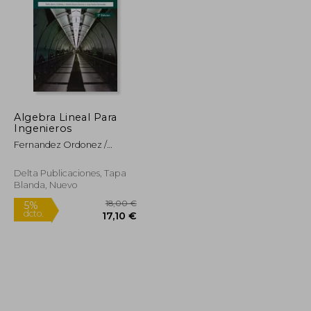
79,97 €
12,50 €
5%
dcto.
75,97 €
11,88 €
Algebra Lineal Para
Ingenieros
Fernandez Ordonez /
Garrosa /
Delta Publicaciones, Tapa
Blanda, Nuevo