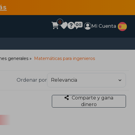
ás
0
Mi Cuenta
ones generales
Matemáticas para ingenieros
Ordenar por
Comparte y gana
dinero