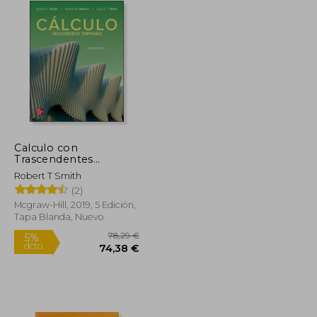
Calculo con
Trascendentes
Tempranas
Robert T Smith
(2)
Mcgraw-Hill, 2019, 5 Edición,
Tapa Blanda, Nuevo
75,78 €
78,29 €
5%
dcto.
71,99 €
74,38 €