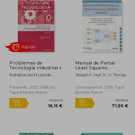
Problemas de
Manual de Partial
Rápido
Tecnología Industrial ii
Least Squares
Structural Equation
Rub&Eacute;N Lisardo
Joseph F. Hair Jr.; G. Tomas
Modeling
Casta&Ntilde;O
M. Hult; Christian M. Ringle;
Gonz&Aacute;Lez;
Marko Sarstedt; Julen
Paraninfo, 2013, 1 Edición,
Omniascience, 2019, Tapa
Jos&Eacute;
Castillo Apraiz; Gabriel A.
Tapa Blanda, Nuevo
Blanda, Nuevo
Ram&Oacute;N
Cepeda Carrión; José Luis
Fern&Aacute;Ndez
Roldán Salgueiro
Mor&Aacute;N
5,00 €
17,00 €
5%
5%
dcto.
dcto.
,75 €
16,15 €