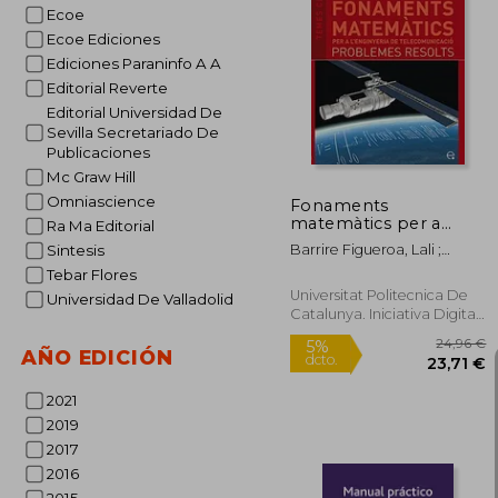
Ecoe
Ecoe Ediciones
5%
Ediciones Paraninfo A A
dcto.
10
Editorial Reverte
Editorial Universidad De
Sevilla Secretariado De
Publicaciones
Mc Graw Hill
Omniascience
Fonaments
matemàtics per a
Ra Ma Editorial
l'enginyeria de
Barrire Figueroa, Lali ;
Sintesis
telecomunicació.
Barriere Figueroa, Lali ;
Tebar Flores
Problemes resolts
Edicions Upc, Upc
(Temes Clau)
Universitat Politecnica De
Universidad De Valladolid
Catalunya. Iniciativa Digital
Politecnica, Tapa Blanda,
Nuevo
AÑO EDICIÓN
2021
2019
2017
2016