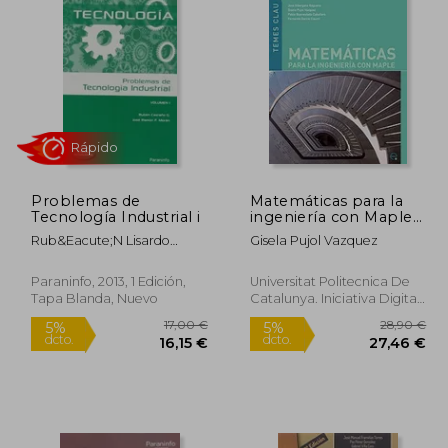
Problemas de
Matemáticas para la
Tecnología Industrial i
ingeniería con Maple
(Temes Clau)
Rub&Eacute;N Lisardo
Gisela Pujol Vazquez
Casta&Ntilde;O
Rápido
Gonz&Aacute;Lez;
Paraninfo, 2013, 1 Edición,
Universitat Politecnica De
Jos&Eacute;
Tapa Blanda, Nuevo
Catalunya. Iniciativa Digital
Ram&Oacute;N
Politecnica, Tapa Blanda,
Fern&Aacute;Ndez
Nuevo
Mor&Aacute;N