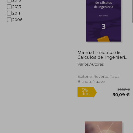
2015
2013
2011
2006
2
5%
dcto.
23
Manual Practico de
Calculos de Ingenieria
Vol. 3
Varios Autores
Editorial Reverté, Tapa
Blanda, Nuevo