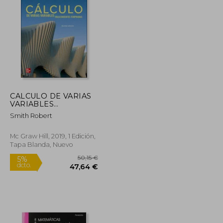
28,90 €
39,62 €
5%
dcto.
27,46 €
37,64 €
CALCULO DE VARIAS
VARIABLES
TRASCENDENTES
Smith Robert
TEMPRANAS
Mc Graw Hill, 2019, 1 Edición,
Tapa Blanda, Nuevo