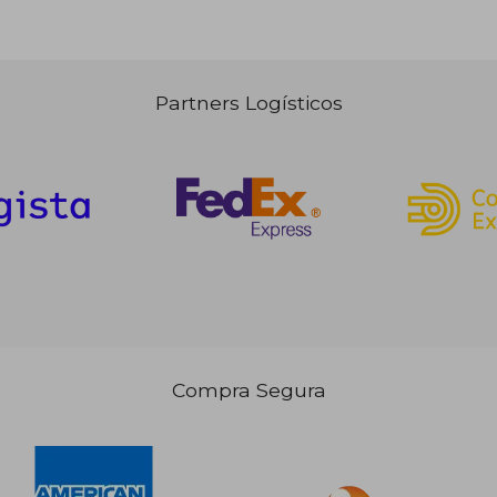
Partners Logísticos
7,50 €
19,90 €
5%
5%
dcto.
dcto.
,13 €
18,91 €
Compra Segura