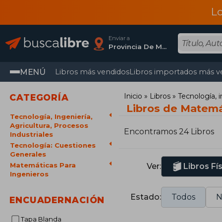
L
Enviar a
Provincia De Madrid
MENÚ
Libros más vendidos
Libros importados más v
Inicio
Libros
Tecnología, i
CATEGORÍA
Libros de Matemá
Tecnología, Ingeniería,
Agricultura, Procesos
Encontramos 24 Libros
Industriales
Tecnología: Cuestiones
Generales
Matemáticas Para
Ver:
Libros Fí
Ingenieros
Estado:
Todos
N
ENCUADERNACIÓN
Tapa Blanda