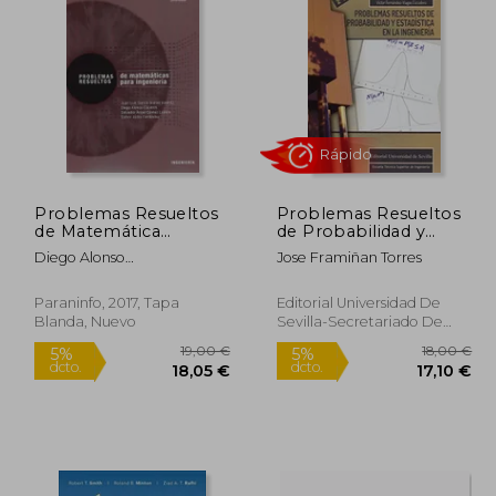
8,15 €
17,00 €
5%
5%
dcto.
dcto.
,75 €
16,15 €
Problemas Resueltos
Problemas Resueltos
de Matemática
de Probabilidad y
Aplicada Para
Estadística en la
Diego Alonso
Jose Framiñan Torres
Ingeniería
Ingenería
C&Aacute;Ceres; Salvador
&Aacute;Ngel
Paraninfo, 2017, Tapa
Editorial Universidad De
G&Oacute;Mez Lopera;
Blanda, Nuevo
Sevilla-Secretariado De
Juan Luis Garc&Iacute;A
Rápido
Publicaciones, 2016, 2ª
Guirao; Esther
Edición, Tapa Blanda,
J&Oacute;Dar
Nuevo
Ferr&Aacute;Ndez