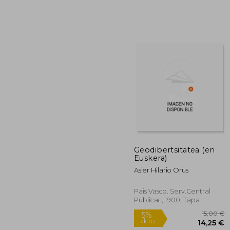
1
5%
dcto.
9
Geodibertsitatea (en
Euskera)
Asier Hilario Orus
Pais Vasco. Serv.Central
Publicac, 1900, Tapa
Blanda, Nuevo