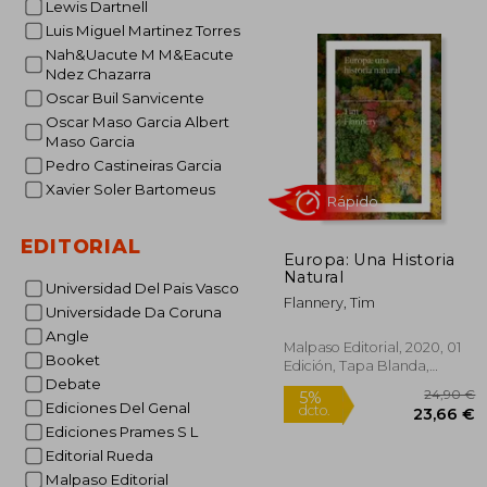
Lewis Dartnell
2
5%
Luis Miguel Martinez Torres
dcto.
21
Nah&Uacute M M&Eacute
Ndez Chazarra
Oscar Buil Sanvicente
Oscar Maso Garcia Albert
Maso Garcia
Pedro Castineiras Garcia
Xavier Soler Bartomeus
EDITORIAL
Europa: Una Historia
Natural
Universidad Del Pais Vasco
Flannery, Tim
Universidade Da Coruna
Rápido
Angle
Malpaso Editorial, 2020, 01
Booket
Edición, Tapa Blanda,
Debate
Nuevo
Ediciones Del Genal
Ediciones Prames S L
Editorial Rueda
Malpaso Editorial