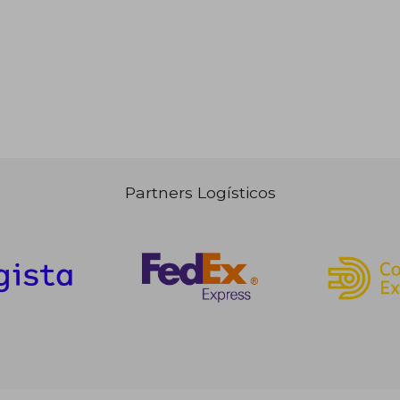
Rápido
Rápido
Partners Logísticos
5,00 €
30,00 €
5%
5%
dcto.
dcto.
,25 €
28,50 €