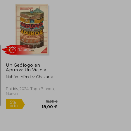
19,80 €
15,00 €
5%
dcto.
18,81 €
14,25 €
Un Geólogo en
Apuros: Un Viaje a
Través del Tiempo y
Nahúm Méndez Chazarra
Hacia lo más Profundo
de la Tierra
Paidós, 2024, Tapa Blanda,
Nuevo
Rápido