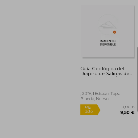
1
5%
dcto.
18
Guía Geológica del
Diapiro de Salinas de
Añana: (Araba-Álava.
País Vasco): 1
(Colección Valle
Salado de Añana)
, 2019, 1 Edición, Tapa
Blanda, Nuevo