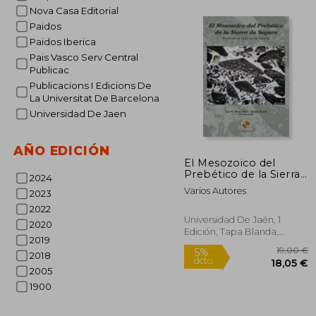
Nova Casa Editorial
Paidos
2
5%
Paidos Iberica
dcto.
23
Pais Vasco Serv Central
Publicac
Publicacions I Edicions De
La Universitat De Barcelona
Universidad De Jaen
AÑO EDICIÓN
El Mesozoico del
Prebético de la Sierra
2024
de Segura (Provincia
Varios Autores
2023
de Jaén, sur de
España) (Juan Pérez
2022
de Moya)
Universidad De Jaén, 1
2020
Edición, Tapa Blanda,
2019
Nuevo
2018
2005
1900