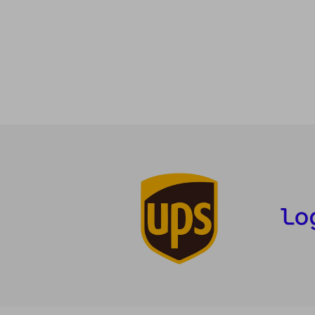
1
5%
dcto.
14