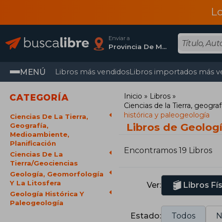
L
Enviar a
Provincia De Madrid
MENÚ
Libros más vendidos
Libros importados más v
Inicio
Libros
CATEGORÍA
Ciencias de la Tierra, geogra
histórica y paleogeología
Ciencias De La Tierra,
Libros de Geologí
Geografía,
Medioambiente,
Planificación
Encontramos 19 Libros
Ciencias De La
Tierra/Geociencias
Geología, Geomorfología
Y La Litosfera
Ver:
Libros Fí
Geología Histórica Y
Paleogeología
Estado:
Todos
N