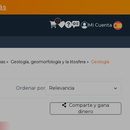
ás
0
Mi Cuenta
ias
Geología, geomorfología y la litosfera
Geología
Ordenar por
Comparte y gana
dinero