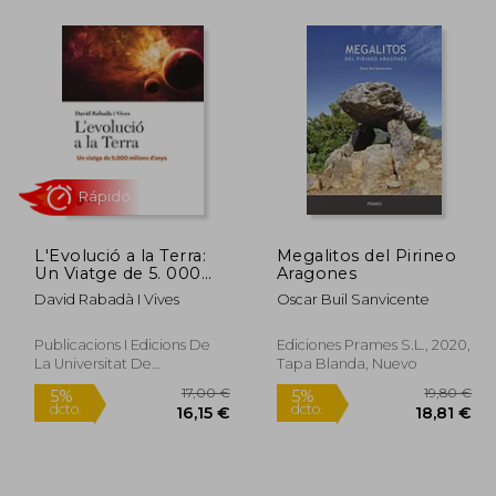
4,90 €
17,00 €
5%
5%
dcto.
dcto.
,66 €
16,15 €
L'Evolució a la Terra:
Megalitos del Pirineo
Un Viatge de 5. 000
Aragones
Milions D’Anys
David Rabadà I Vives
Oscar Buil Sanvicente
(Catàlisi) (en Catalán)
Publicacions I Edicions De
Ediciones Prames S.L., 2020,
La Universitat De
Tapa Blanda, Nuevo
Rápido
Barcelona, 2022, 1 Edición,
Tapa Blanda, Nuevo