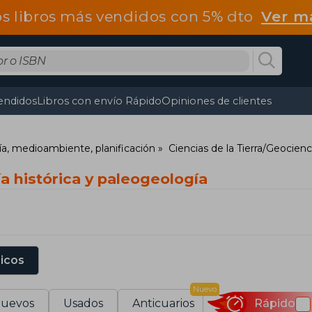
os libros más vendidos con 5% dto
Ver m
endidos
Libros con envío Rápido
Opiniones de clientes
fía, medioambiente, planificación
Ciencias de la Tierra/Geocienc
a histórica y paleogeología
sicos
Nuevo
uevos
Usados
Anticuarios
Rápido