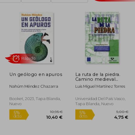
Un geólogo en apuros
La ruta de la piedra.
Camino medieval
Rápido
desde las canteras
Nahúm Méndez Chazarra
Luis Miguel Martínez Torres
antiguas de Ajarte
hasta la Catedral Vieja
de Santa María en
Booket, 2023, Tapa Blanda,
Universidad Del País Vasco,
Vitoria-Gasteiz
Nuevo
Tapa Blanda, Nuevo