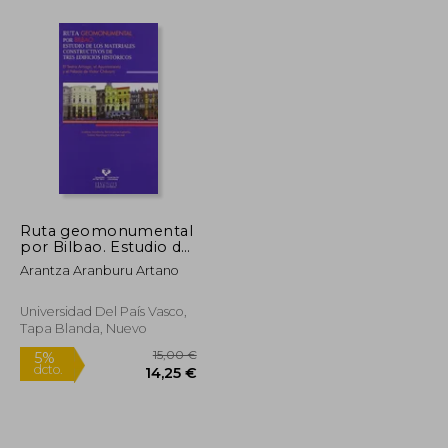
20,00 €
22,46 €
5%
dcto.
19,00 €
21,34 €
Ruta geomonumental
por Bilbao. Estudio de
los materiales
Arantza Aranburu Artano
constructivos de tres
edificios históricos. El
Teatro Arriaga, el
Universidad Del País Vasco,
Ayuntamiento y el
Tapa Blanda, Nuevo
Palacio de Víctor
Chávarri