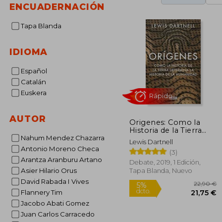
ENCUADERNACIÓN
Tapa Blanda
IDIOMA
Español
Catalán
Euskera
AUTOR
Origenes: Como la
Historia de la Tierra
Rápido
Determina la Historia
Nahum Mendez Chazarra
Lewis Dartnell
de la Humanidad
Antonio Moreno Checa
(3)
Arantza Aranburu Artano
Debate, 2019, 1 Edición,
Asier Hilario Orus
Tapa Blanda, Nuevo
David Rabada I Vives
Flannery Tim
Jacobo Abati Gomez
Juan Carlos Carracedo