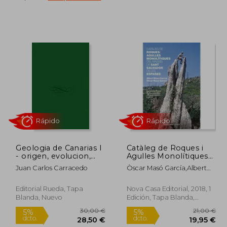
0,00 €
35,00 €
5%
5%
dcto.
dcto.
,50 €
33,25 €
Geologia de Canarias I
Catàleg de Roques i
- origen, evolucion,
Agulles Monolítiques
edad y volcanismo
del Massís de Sant
Juan Carlos Carracedo
Òscar Masó García,Albert
Salvador de les
Masó García
Espases (en Catalán)
Editorial Rueda, Tapa
Nova Casa Editorial, 2018, 1
Blanda, Nuevo
Edición, Tapa Blanda,
Nuevo