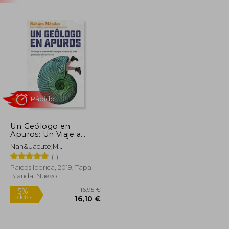
Un Geólogo en
Apuros: Un Viaje a
Rápido
Través del Tiempo y
Nah&Uacute;M
Hacia lo más Profundo
M&Eacute;Ndez Chazarra
(1)
de la Tierra (Para
Curiosos)
Paidos Iberica, 2019, Tapa
Blanda, Nuevo