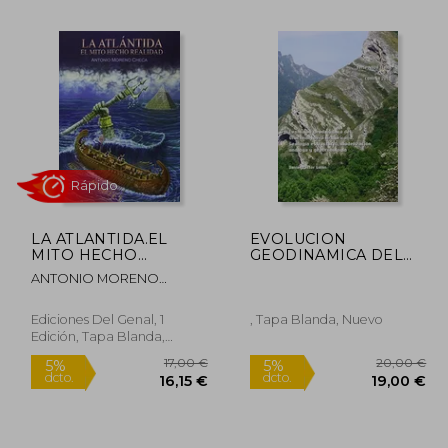
2,90 €
10,95 €
5%
5%
dcto.
dcto.
,75 €
10,40 €
LA ATLANTIDA.EL
EVOLUCION
MITO HECHO
GEODINAMICA DEL
REALIDAD
OROCLINAL IBER
ANTONIO MORENO
CHECA
Rápido
Ediciones Del Genal, 1
, Tapa Blanda, Nuevo
Edición, Tapa Blanda,
Nuevo