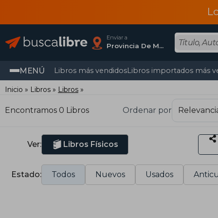
L
Enviar a
Provincia De Madrid
MENÚ
Libros más vendidos
Libros importados más v
Inicio
Libros
Libros
Encontramos 0 Libros
Ordenar por
Ver:
Libros Físicos
Estado:
Todos
Nuevos
Usados
Anticu