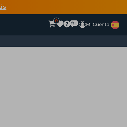
ás
0
Mi Cuenta