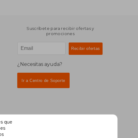
Suscríbete para recibir ofertas y
promociones
¿Necesitas ayuda?
Ir a Centro de Soporte
es que
des
os