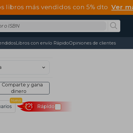
os libros más vendidos con 5% dto
Ver m
endidos
Libros con envío Rápido
Opiniones de clientes
Comparte y gana
dinero
Nuevo
arios
Rápido