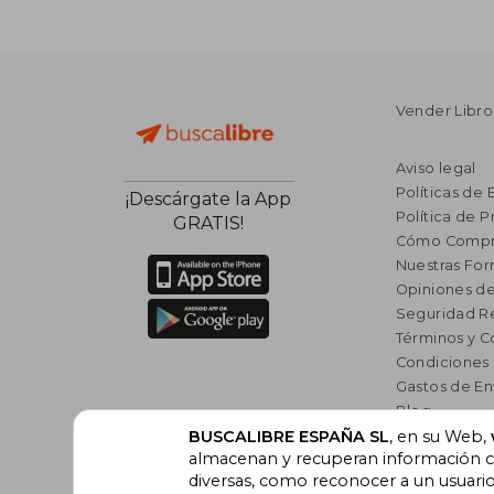
Vender Libro
Aviso legal
Políticas de 
¡Descárgate la App
Política de P
GRATIS!
Cómo Compr
Nuestras Fo
Opiniones de
Seguridad R
Términos y C
Condiciones
Gastos de En
Blog
Lista de auto
BUSCALIBRE ESPAÑA SL
, en su Web,
almacenan y recuperan información cu
Incentivo a l
diversas, como reconocer a un usuari
Libros Rec