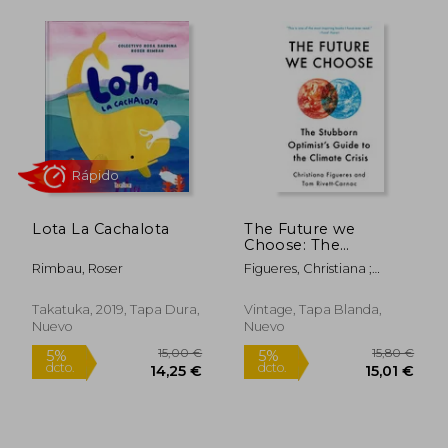
29,90 €
24,17
5%
5%
dcto.
dcto.
28,41 €
22,96
Lota La Cachalota
The Future we
Choose: The
Stubborn Optimist'S
Rimbau, Roser
Figueres, Christiana ;
Guide to the Climate
Rivett-Carnac, Tom
Crisis (en Inglés)
Rápido
Takatuka, 2019, Tapa Dura,
Vintage, Tapa Blanda,
Nuevo
Nuevo