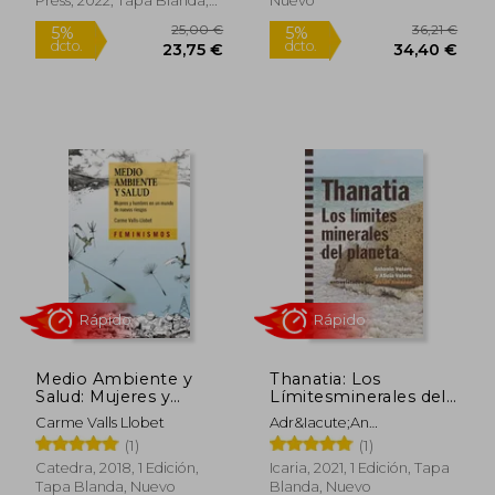
Press, 2022, Tapa Blanda,
Nuevo
Nuevo
23,74 €
27,00
5%
5%
dcto.
dcto.
22,55 €
25,65
Medio Ambiente y
Thanatia: Los
Salud: Mujeres y
Límitesminerales del
Hombres en un
Planeta: 162 (Más
Carme Valls Llobet
Adr&Iacute;An
Mundo de Nuevos
Madera)
Almaz&Aacute;N; Antonio
(1)
(1)
Riesgos
Valero; Alicia Valero
Catedra, 2018, 1 Edición,
Icaria, 2021, 1 Edición, Tapa
Tapa Blanda, Nuevo
Blanda, Nuevo