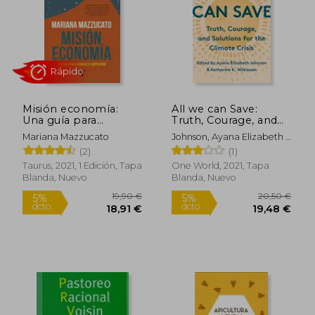
Misión economía:
All we can Save:
Una guía para
Truth, Courage, and
cambiar el
Solutions for the
Mariana Mazzucato
Johnson, Ayana Elizabeth ;
capitalismo
Climate Crisis (en
Rápido
K. Wilkinson, Katharine
(2)
(1)
Inglés)
Taurus, 2021, 1 Edición, Tapa
One World, 2021, Tapa
Blanda, Nuevo
Blanda, Nuevo
19,90 €
20,50
5%
5%
dcto.
dcto.
18,91 €
19,48