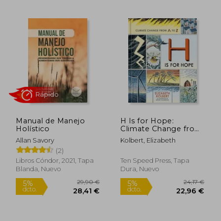
Rápido
Manual de Manejo
H Is for Hope:
Holístico
Climate Change from
A to Z (en Inglés)
Allan Savory
Kolbert, Elizabeth
(2)
Libros Cóndor, 2021, Tapa
Ten Speed Press, Tapa
17,00 €
31,25
5%
5%
Blanda, Nuevo
Dura, Nuevo
dcto.
dcto.
16,15 €
29,69