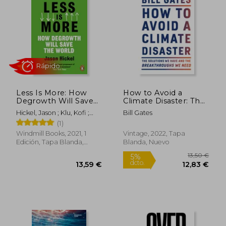
Less Is More: How
How to Avoid a
Degrowth Will Save
Climate Disaster: The
the World (en Inglés)
Solutions we Have
Hickel, Jason ; Klu, Kofi ;
Bill Gates
and the
Read, Rupert
(1)
Breakthroughs we
26,39 €
26,19
5%
5%
Need (en Inglés)
Windmill Books, 2021, 1
Vintage, 2022, Tapa
dcto.
dcto.
25,07 €
24,88
Edición, Tapa Blanda,
Blanda, Nuevo
Nuevo