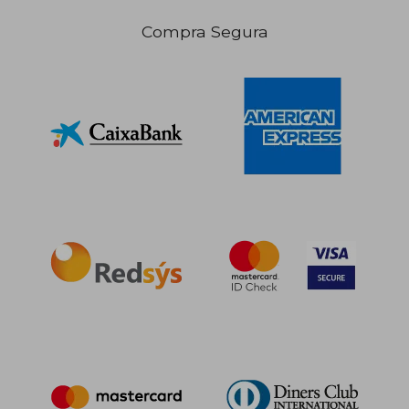
Compra Segura
136,84 €
191,79
5%
5%
dcto.
dcto.
130,00 €
182,20