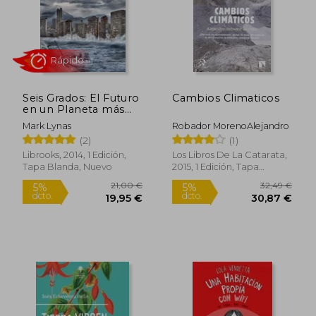
40,63 €
16,90
5%
5%
dcto.
dcto.
38,60 €
16,05
Seis Grados: El Futuro
Cambios Climaticos
en un Planeta más
Cálido
Mark Lynas
Robador MorenoAlejandro
(2)
(1)
Librooks, 2014, 1 Edición,
Los Libros De La Catarata,
Tapa Blanda, Nuevo
2015, 1 Edición, Tapa
Blanda, Nuevo
Rápido