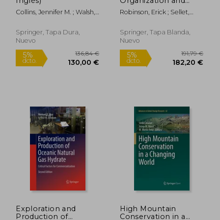
Inglés)
Organization and
Paleoenvironmental
Collins, Jennifer M. ; Walsh,
Robinson, Erick ; Sellet,
Change: Global and
Kevin
Frédéric
Diachronic
Perspectives (en
Springer, Tapa Dura,
Springer, Tapa Blanda,
Inglés)
Nuevo
Nuevo
Exploration and
High Mountain
121,64 €
109,37
5%
5%
Production of
Conservation in a