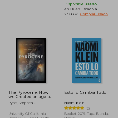
Disponible
Usado
en Buen Estado a
23,03 €
.
Comprar Usado
31,25 €
24,68
5%
5%
dcto.
dcto.
29,69 €
23,45
The Pyrocene: How
Esto lo Cambia Todo
we Created an age of
Fire, and What
Pyne, Stephen J.
Naomi Klein
Happens Next (en
(2)
Inglés)
University Of California
Booket, 2019, Tapa Blanda,