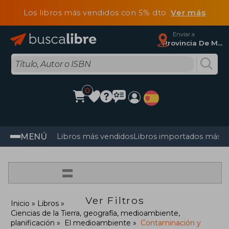
Los libros más vendidos con 5% dto
Ver más
Enviar a
Provincia De Madrid
0
MENÚ
Libros más vendidos
Libros importados más v
=
Ver Filtros
Inicio
Libros
Ciencias de la Tierra, geografía, medioambiente,
planificación
El medioambiente
Contaminación y