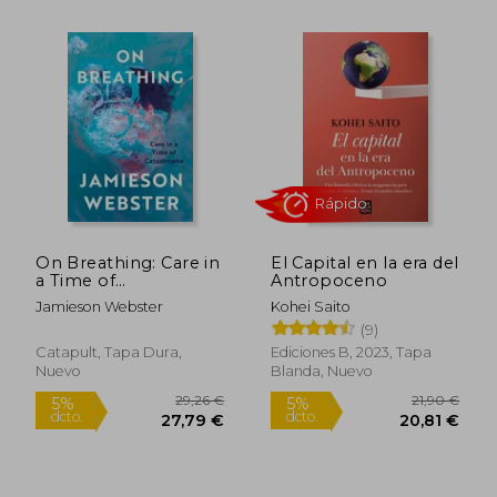
On Breathing: Care in
El Capital en la era del
a Time of
Antropoceno
Rápido
Catastrophe (en
Jamieson Webster
Kohei Saito
Inglés)
(9)
Catapult, Tapa Dura,
Ediciones B, 2023, Tapa
Nuevo
Blanda, Nuevo