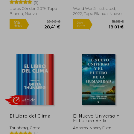
Jordan ; Amram, Paula
(5)
Ambiente - Allan
Hewitt
Savory; Jody
Libros Cóndor, 2019, Tapa
World War 3 Illustrated,
Butterfield - Libro
Blanda, Nuevo
2022, Tapa Blanda, Nuevo
Físico
34,11 €
27,90
5%
5%
dcto.
dcto.
32,40 €
26,51
El Libro del Clima
El Nuevo Universo Y
El Futuro de la
Humanidad: Cómo La
Thunberg, Greta
Abrams, Nancy Ellen
Nueva Ciencia del
Rápido
(2)