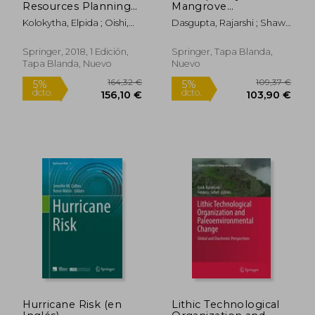
Resources Planning
Mangrove
and Management
Management in a
Kolokytha, Elpida ; Oishi,
Dasgupta, Rajarshi ; Shaw,
Under Climate
Changing Climate:
Satoru ; Teegavarapu,
Rajib
Change (en Inglés)
Perspectives from
Ramesh S. V.
the Asia-Pacific (en
Springer, 2018, 1 Edición,
Springer, Tapa Blanda,
Inglés)
Tapa Blanda, Nuevo
Nuevo
31,55 €
109,37
5%
5%
dcto.
dcto.
29,97 €
103,90
Hurricane Risk (en
Lithic Technological