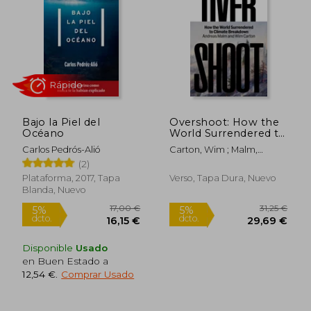
Rápido
Bajo la Piel del
Overshoot: How the
Océano
World Surrendered to
Climate Breakdown
Carlos Pedrós-Alió
Carton, Wim ; Malm,
(en Inglés)
Andreas
(2)
Plataforma, 2017, Tapa
Verso, Tapa Dura, Nuevo
Blanda, Nuevo
13,50
5%
dcto.
13,59 €
12,83
Disponible
Usado
en Buen Estado a
12,54 €
.
Comprar Usado