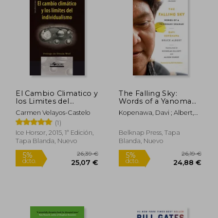
Rápido
El Cambio Climatico y
The Falling Sky:
los Limites del
Words of a Yanomami
16,00 €
15,00
5%
5%
Individualismo
Shaman (en Inglés)
dcto.
dcto.
15,20 €
14,25
Carmen Velayos-Castelo
Kopenawa, Davi ; Albert,
(Colección
Bruce ; Elliott, Nicholas
(1)
Tendencias)
Ice Horsor, 2015, 1ª Edición,
Belknap Press, Tapa
Tapa Blanda, Nuevo
Blanda, Nuevo