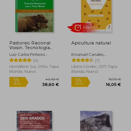
Pastoreo Racional
Apicultura natural
Voisin. Tecnología
Agroecológica Para el
Luiz Carlos Pinheiro
Emanuel Canales,
Tercer Milenio
Machado
Magdalena Cortés
(11)
(7)
Hemisferio Sur, 2004, Tapa
Libros Cóndor, 2017, Tapa
Blanda, Nuevo
Blanda, Nuevo
Rápido