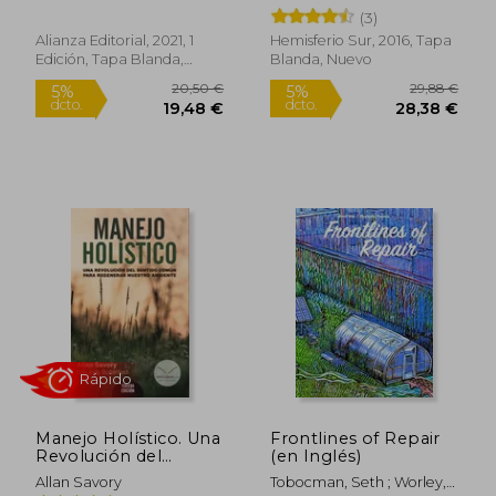
Migratorios
Mundo con
Machado, Luiz Carlos
(3)
Alimentos sin Veneno
27,50 €
13,00
5%
5%
Pinheiro
Alianza Editorial, 2021, 1
Hemisferio Sur, 2016, Tapa
dcto.
dcto.
26,13 €
12,35
Edición, Tapa Blanda,
Blanda, Nuevo
Nuevo
Rápido
Manejo Holístico. Una
Frontlines of Repair
Revolución del
(en Inglés)
Sentido Común Para
Allan Savory
Tobocman, Seth ; Worley,
Regenerar Nuestro