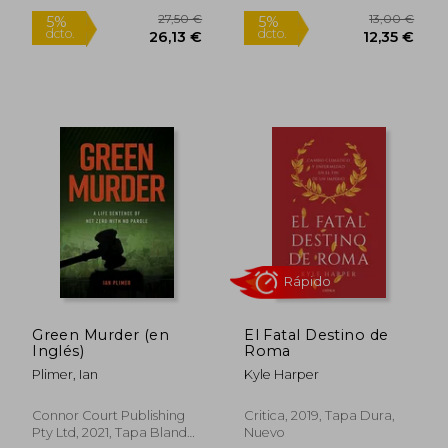
Green Murder (en
El Fatal Destino de
Inglés)
Roma
Plimer, Ian
Kyle Harper
Connor Court Publishing
Critica, 2019, Tapa Dura,
25,00 €
36,21
5%
5%
Pty Ltd, 2021, Tapa Blanda,
Nuevo
dcto.
dcto.
23,75 €
34,40