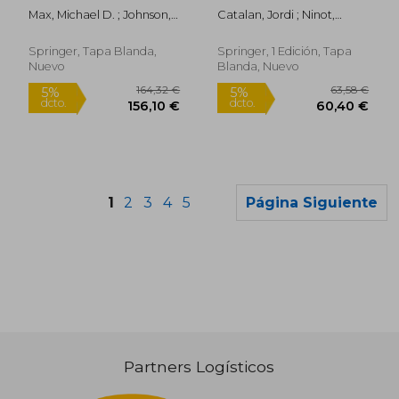
dcto.
dcto.
115,56 €
103,90
Oceanic Natural Gas
Changing World (en
Max, Michael D. ; Johnson,
Catalan, Jordi ; Ninot,
Hydrate: Critical
Inglés)
Arthur H.
Josep M. ; Aniz, M. Mercè
Factors for
Commercialization
Springer, Tapa Blanda,
Springer, 1 Edición, Tapa
(en Inglés)
Nuevo
Blanda, Nuevo
1
2
3
4
5
Página Siguiente
Partners Logísticos