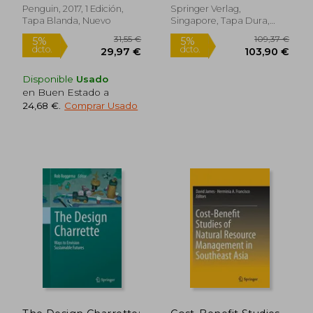
(Science for
Penguin, 2017, 1 Edición,
Springer Verlag,
Sustainable Societies)
Tapa Blanda, Nuevo
Singapore, Tapa Dura,
Rápido
Nuevo
Disponible
Usado
en Buen Estado a
24,68 €
.
Comprar Usado
29,90 €
18,95
5%
5%
dcto.
dcto.
28,41 €
18,01