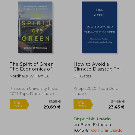
15,00 €
15,80
5%
5%
dcto.
dcto.
14,25 €
15,01
The Spirit of Green:
How to Avoid a
The Economics of
Climate Disaster: The
Collisions and
Solutions we Have
Nordhaus, William D.
Bill Gates
Contagions in a
and the
Crowded World (en
Breakthroughs we
Inglés)
Need (en Inglés)
Princeton University Press,
Knopf, 2020, Tapa Dura,
2021, Tapa Dura, Nuevo
Nuevo
Disponible
Usado
en Buen Estado a
10,45 €
.
Comprar Usado