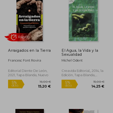
22,60 €
17,90
5%
5%
dcto.
dcto.
21,47 €
17,00
Arraigados en la Tierra
El Agua, la Vida y la
Sexualidad
Francesc Font Rovira
Michel Odent
Editorial Diente De León,
Creavida Editorial,, 2014, 1a
2021, Tapa Blanda, Nuevo
Edición, Tapa Blanda,
Nuevo