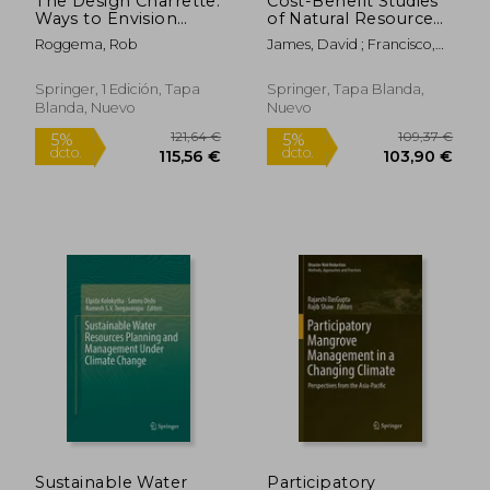
The Design Charrette:
Cost-Benefit Studies
Ways to Envision
of Natural Resource
Sustainable Futures
Management in
Roggema, Rob
James, David ; Francisco,
(en Inglés)
Southeast Asia (en
Herminia A.
Inglés)
Rápido
Springer, 1 Edición, Tapa
Springer, Tapa Blanda,
Blanda, Nuevo
Nuevo
27,90 €
25,00
5%
5%
dcto.
dcto.
26,51 €
23,75
Sustainable Water
Participatory