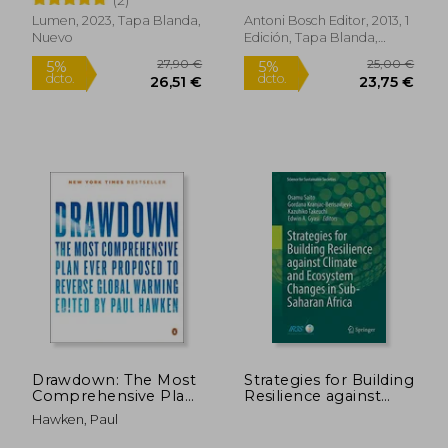
Cosmos Transformará
El Mundo
Lumen, 2023, Tapa Blanda,
Antoni Bosch Editor, 2013, 1
Nuevo
Edición, Tapa Blanda,
Nuevo
20,50 €
29,88
5%
5%
dcto.
dcto.
19,48 €
28,38
Drawdown: The Most
Strategies for Building
Comprehensive Plan
Resilience against
Ever Proposed to
Climate and
Hawken, Paul
Reverse Global
Ecosystem Changes
Warming (en Inglés)
in Sub-Saharan Africa