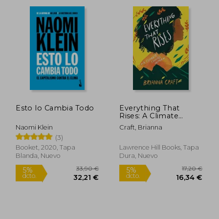
29,26 €
21,90
5%
5%
dcto.
dcto.
27,79 €
20,81
Esto lo Cambia Todo
Everything That
Rises: A Climate
Change Memoir (en
Naomi Klein
Craft, Brianna
Inglés)
(3)
Booket, 2020, Tapa
Lawrence Hill Books, Tapa
Blanda, Nuevo
Dura, Nuevo
Rápido