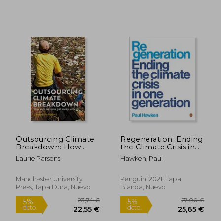
33,90 €
17,20
5%
5%
dcto.
dcto.
32,21 €
16,34
Outsourcing Climate
Regeneration: Ending
Breakdown: How
the Climate Crisis in
Rich Nations get
one Generation (en
Laurie Parsons
Hawken, Paul
Away With it (en
Inglés)
Inglés)
Manchester University
Penguin, 2021, Tapa
Press, Tapa Dura, Nuevo
Blanda, Nuevo