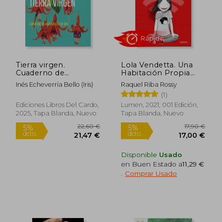
21,00 €
32,49
5%
5%
dcto.
dcto.
19,95 €
30,87
Tierra virgen.
Lola Vendetta. Una
Cuaderno de
Habitación Propia
naturaleza de Iris
con Wifi
Inés Echeverría Bello (Iris)
Raquel Riba Rossy
(1)
Ediciones Libros Del Cardo,
Lumen, 2021, 001 Edición,
2025, Tapa Blanda, Nuevo
Tapa Blanda, Nuevo
Disponible
Usado
en Buen Estado a
11,29 €
Rápido
.
Comprar Usado