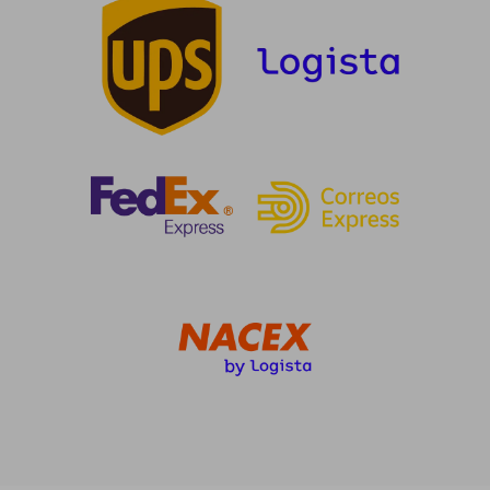
164,32 €
109,37
5%
5%
dcto.
dcto.
156,10 €
103,90