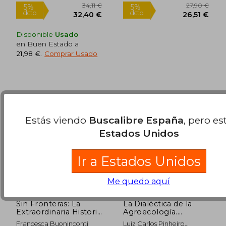
Nuevo
Disponible
Usado
en Buen Estado a
21,98 €
.
Comprar Usado
Estás viendo
Buscalibre España
, pero es
Estados Unidos
Rápido
Rápido
Ir a Estados Unidos
Me quedo aquí
Sin Fronteras: La
La Dialéctica de la
Extraordinaria Historia
Agroecología.
de los Animales
Contribución Para un
Francesca Buoninconti
Luiz Carlos Pinheiro