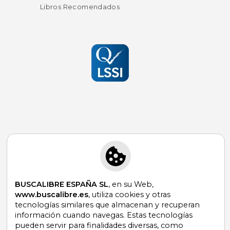
Libros Recomendados
Suscríbete para recibir ofertas y
promociones
BUSCALIBRE ESPAÑA SL
, en su Web,
www.buscalibre.es
, utiliza cookies y otras
tecnologías similares que almacenan y recuperan
¿Necesitas ayuda?
información cuando navegas. Estas tecnologías
pueden servir para finalidades diversas, como