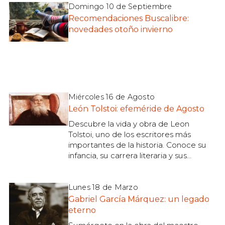
tu alimentación, estado físico y
Domingo 10 de Septiembre
bienestar general! Encuentra tu
Recomendaciones Buscalibre:
próxima lectura en Buscalibre.
novedades otoño invierno
Miércoles 16 de Agosto
León Tolstoi: efeméride de Agosto
Descubre la vida y obra de Leon
Tolstoi, uno de los escritores más
importantes de la historia. Conoce su
infancia, su carrera literaria y sus
principales obras, como "Guerra y paz"
o "Ana Karenina".
Lunes 18 de Marzo
Gabriel García Márquez: un legado
eterno