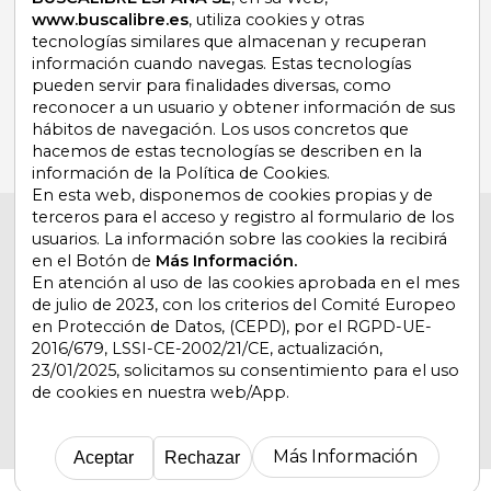
www.buscalibre.es
, utiliza cookies y otras
tecnologías similares que almacenan y recuperan
información cuando navegas. Estas tecnologías
¿Necesitas ayuda?
pueden servir para finalidades diversas, como
reconocer a un usuario y obtener información de sus
Ir a Centro de Soporte
hábitos de navegación. Los usos concretos que
hacemos de estas tecnologías se describen en la
información de la Política de Cookies.
En esta web, disponemos de cookies propias y de
terceros para el acceso y registro al formulario de los
Buscalibre España
. Calle Energía, 65, Nave 3 (08940),
usuarios. La información sobre las cookies la recibirá
Cornellà de Llobregat, Barcelona. Derechos Reservados.
en el Botón de
Más Información.
En atención al uso de las cookies aprobada en el mes
de julio de 2023, con los criterios del Comité Europeo
en Protección de Datos, (CEPD), por el RGPD-UE-
2016/679, LSSI-CE-2002/21/CE, actualización,
Buscalibre Argentina
|
Buscalibre Chile
|
Buscalibre
23/01/2025, solicitamos su consentimiento para el uso
Colombia
|
Buscalibre Ecuador
|
Buscalibre España
|
de cookies en nuestra web/App.
Buscalibre Uruguay
|
Buscalibre México
|
Buscalibre
Perú
|
Buscalibre Estados Unidos
|
Buscalibre Otros
Países
|
Bookdelivery Reino Unido
Más Información
Aceptar
Rechazar