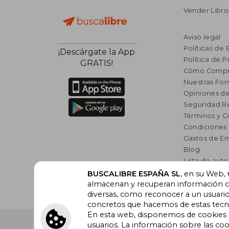
Vender Libro
Aviso legal
Políticas de 
¡Descárgate la App
Política de P
GRATIS!
Cómo Compr
Nuestras Fo
Opiniones de
Seguridad R
Términos y C
Condiciones
Gastos de En
Blog
Lista de auto
Incentivo a l
BUSCALIBRE ESPAÑA SL
, en su Web,
almacenan y recuperan información cu
Libros Rec
diversas, como reconocer a un usuari
concretos que hacemos de estas tecnol
En esta web, disponemos de cookies pr
Buscalibre España
. Calle Energía, 65, Nave 3 (08940
usuarios. La información sobre las coo