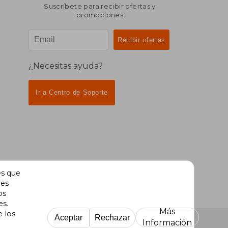
Suscríbete para recibir ofertas y
promociones
¿Necesitas ayuda?
Ir a Centro de Soporte
es que
des
os
es.
Más
e los
Aceptar
Rechazar
Información