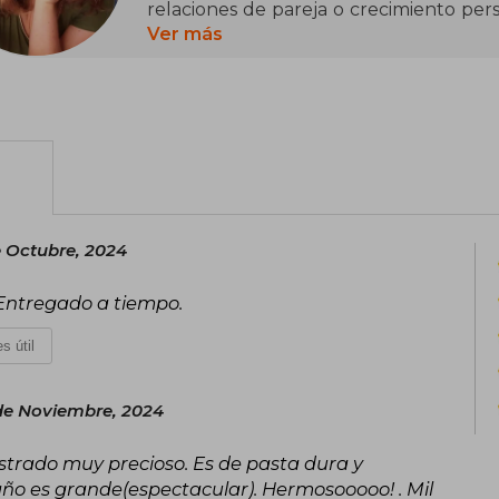
relaciones de pareja o crecimiento pers
Cosmopolitan, Woman, AR, Yoga Journa
Ver más
comenzó a escribir en medios online.
e Octubre, 2024
. Entregado a tiempo.
s útil
de Noviembre, 2024
lustrado muy precioso. Es de pasta dura y
año es grande(espectacular). Hermosooooo! . Mil