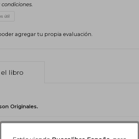
s condiciones.
s útil
poder agregar tu propia evaluación
.
el libro
son Originales.
?