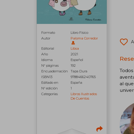
Formato
Libro Físico
Autor
Paloma Corredor
A
Editorial
Libsa
Año
2021
Rese
Idioma
Español
N° páginas
192
Todos 
Encuadernación
Tapa Dura
aventu
ISBN13
9788466240765
Editado en
España
al que
N° edición
1
univer
Categorías
Libros Ilustrados
De Cuentos