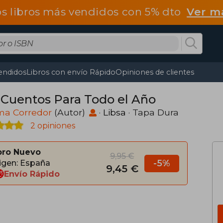
os libros más vendidos con 5% dto
Ver m
endidos
Libros con envío Rápido
Opiniones de clientes
 Cuentos Para Todo el Año
ma Corredor
(Autor)
·
Libsa
· Tapa Dura
2 opiniones
bro Nuevo
9,95 €
-5%
igen: España
9,45 €
Envío Rápido