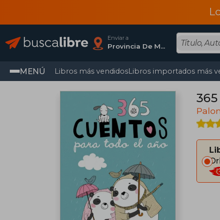
L
Enviar a
Provincia De Madrid
MENÚ
Libros más vendidos
Libros importados más v
365
Palo
Li
Or