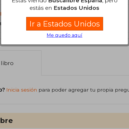
Estás viendo
Buscalibre España
, pero
estás en
Estados Unidos
libro?
Ir a Estados Unidos
s Tapa Dura.
Me quedo aquí
libro
o?
Inicia sesión
para poder agregar tu propia preg
ibre