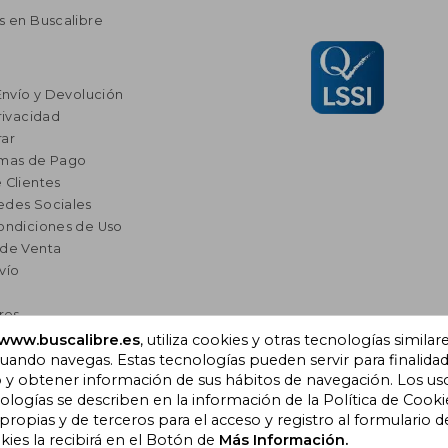
s en Buscalibre
Envío y Devolución
rivacidad
ar
rmas de Pago
 Clientes
edes Sociales
ondiciones de Uso
 de Venta
vío
res
a Lectura
www.buscalibre.es
, utiliza cookies y otras tecnologías similar
ando navegas. Estas tecnologías pueden servir para finalida
omendados
o y obtener información de sus hábitos de navegación. Los us
ogías se describen en la información de la Política de Cooki
opias y de terceros para el acceso y registro al formulario d
), Cornellà de Llobregat,
kies la recibirá en el Botón de
Más Información.