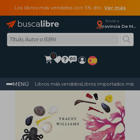
Los libros más vendidos con 5% dto
Ver más
Enviar a
Provincia De Madrid
0
MENÚ
Libros más vendidos
Libros importados más v