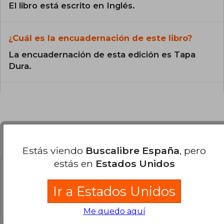
El libro está escrito en Inglés.
¿Cuál es la encuadernación de este libro?
La encuadernación de esta edición es Tapa
Dura.
Preguntas y respuestas sobre el libro
Estás viendo
Buscalibre España
, pero
estás en
Estados Unidos
¿Tienes una pregunta sobre el libro?
Inicia
Ir a Estados Unidos
sesión
para poder agregar tu propia pregunta.
Me quedo aquí