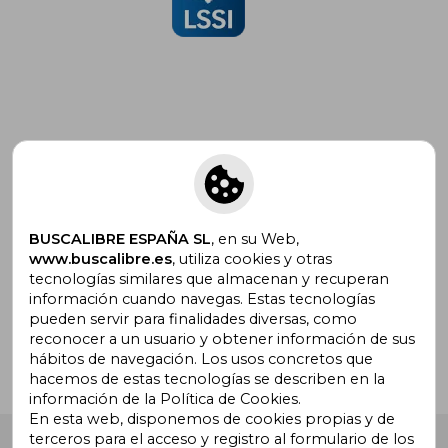
Suscríbete para recibir ofertas y
promociones
BUSCALIBRE ESPAÑA SL
, en su Web,
www.buscalibre.es
, utiliza cookies y otras
tecnologías similares que almacenan y recuperan
¿Necesitas ayuda?
información cuando navegas. Estas tecnologías
pueden servir para finalidades diversas, como
reconocer a un usuario y obtener información de sus
Ir a Centro de Soporte
hábitos de navegación. Los usos concretos que
hacemos de estas tecnologías se describen en la
información de la Política de Cookies.
En esta web, disponemos de cookies propias y de
terceros para el acceso y registro al formulario de los
Buscalibre España
. Calle Energía, 65, Nave 3 (08940),