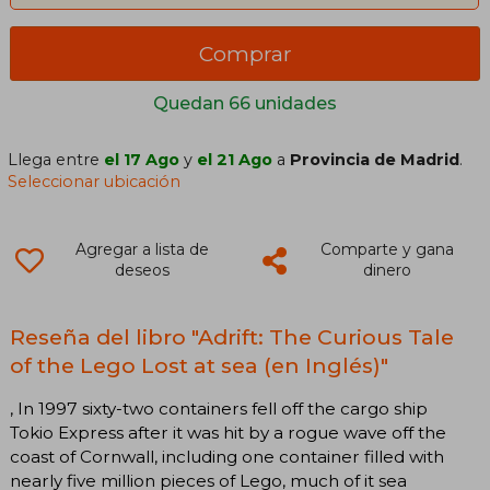
Comprar
Quedan 66 unidades
Llega entre
el 17 Ago
y
el 21 Ago
a
Provincia de Madrid
.
Seleccionar ubicación
Agregar a lista de
Comparte y gana
deseos
dinero
Reseña del libro "Adrift: The Curious Tale
of the Lego Lost at sea (en Inglés)"
, In 1997 sixty-two containers fell off the cargo ship
Tokio Express after it was hit by a rogue wave off the
coast of Cornwall, including one container filled with
nearly five million pieces of Lego, much of it sea