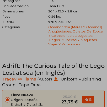
N° páginas
184
Encuadernación
Tapa Dura
Dimensiones
20.1 x 15.5 x 2.8 cm
Peso
0.56 kg.
ISBN13
9781913491192
Categorías
Oceanografía (mares Y Océanos)
Antigüedades, Objetos De Época
Y Coleccionables: Juguetes,
Juegos, Muñecas Y Maquetas
Viajes Y Vacaciones
Adrift: The Curious Tale of the Lego
Lost at sea (en Inglés)
Tracey Williams
(Autor)
·
Unicorn Publishing
Group
· Tapa Dura
Libro Nuevo
25,00 €
-5%
Origen: España
23,75 €
Envío:
5 a 7
días háb.