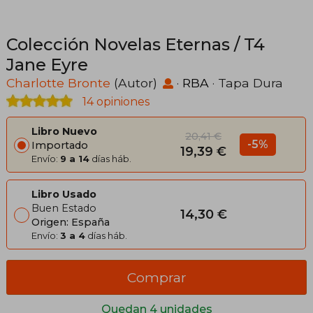
Colección Novelas Eternas / T4
Jane Eyre
Charlotte Bronte
(Autor)
·
RBA
· Tapa Dura
14 opiniones
Libro Nuevo
20,41 €
-5%
Importado
19,39 €
Envío:
9 a 14
días háb.
Libro Usado
Buen Estado
14,30 €
Origen: España
Envío:
3 a 4
días háb.
Comprar
Quedan 4 unidades