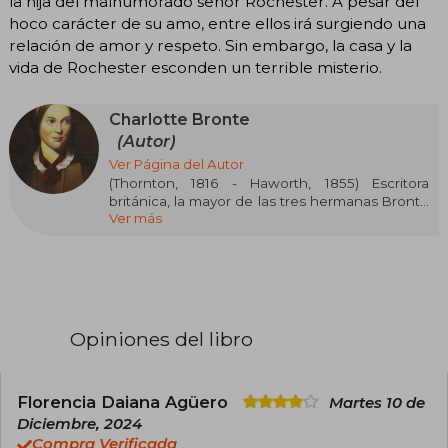
la hija del malhumorado señor Rochester. A pesar del
hoco carácter de su amo, entre ellos irá surgiendo una
relación de amor y respeto. Sin embargo, la casa y la
vida de Rochester esconden un terrible misterio.
Charlotte Bronte
(Autor)
Ver Página del Autor
(Thornton, 1816 - Haworth, 1855) Escritora
británica, la mayor de las tres hermanas Brontë
Ver más
(Charlotte, Emily y Anne) y la única que disfrutó
de popularidad en vida gracias a Jane Eyre
(1847), novela que la consagró en el mundo
literario. Hija del pastor anglicano Patrick Brontë,
Charlotte Brontë vivió con su familia durante la
mayor parte de su infancia, en medio de aquel
agreste y desolado paisaje que habría de
Opiniones del libro
reaparecer como fondo de los fantásticos y
románticos episodios de sus novelas y de las de
su hermana Emily.
Florencia Daiana Agüero
Martes 10 de
Diciembre, 2024
Compra Verificada