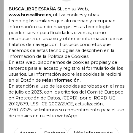
BUSCALIBRE ESPAÑA SL
, en su Web,
www.buscalibre.es
, utiliza cookies y otras
tecnologías similares que almacenan y recuperan
¿Necesitas ayuda?
información cuando navegas. Estas tecnologías
pueden servir para finalidades diversas, como
reconocer a un usuario y obtener información de sus
Ir a Centro de Soporte
hábitos de navegación. Los usos concretos que
hacemos de estas tecnologías se describen en la
información de la Política de Cookies.
En esta web, disponemos de cookies propias y de
terceros para el acceso y registro al formulario de los
Buscalibre España
. Calle Energía, 65, Nave 3 (08940),
usuarios. La información sobre las cookies la recibirá
Cornellà de Llobregat, Barcelona. Derechos Reservados.
en el Botón de
Más Información.
En atención al uso de las cookies aprobada en el mes
de julio de 2023, con los criterios del Comité Europeo
en Protección de Datos, (CEPD), por el RGPD-UE-
2016/679, LSSI-CE-2002/21/CE, actualización,
23/01/2025, solicitamos su consentimiento para el uso
de cookies en nuestra web/App.
Buscalibre Argentina
|
Buscalibre Chile
|
Buscalibre
Colombia
|
Buscalibre Ecuador
|
Buscalibre España
|
Buscalibre Uruguay
|
Buscalibre México
|
Buscalibre