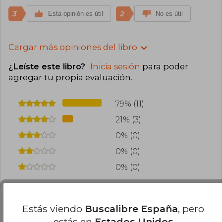
3
2
Esta opinión es útil
No es útil
Cargar más opiniones del libro
¿Leíste este libro?
Inicia sesión
para poder
agregar tu propia evaluación
.
79% (11)
21% (3)
0% (0)
0% (0)
0% (0)
Estás viendo
Buscalibre España
, pero
estás en
Estados Unidos