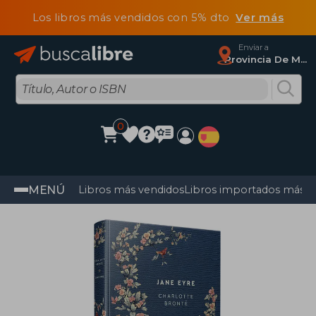
Los libros más vendidos con 5% dto
Ver más
Enviar a
Provincia De Madrid
0
MENÚ
Libros más vendidos
Libros importados más v