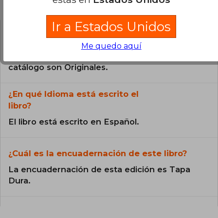
Preguntas frecuentes sobre el libro
Ir a Estados Unidos
¿El libro es original?
Me quedo aquí
Todos los libros de nuestro
catálogo son Originales.
¿En qué Idioma está escrito el
libro?
El libro está escrito en Español.
¿Cuál es la encuadernación de este libro?
La encuadernación de esta edición es Tapa
Dura.