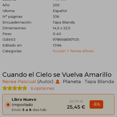
Año
205
Idioma
Español
N° páginas
336
Encuadernación
Tapa Blanda
Dimensiones
14,5 x 22,5
Peso
0.40
ISBN13
9789566167105
Editado en
Chile
Categorías
Ficción Y Temas Afines
Cuando el Cielo se Vuelva Amarillo
Nerea Pascual
(Autor)
·
Planeta
· Tapa Blanda
6 opiniones
Libro Nuevo
26,79 €
-5%
Importado
25,45 €
Envío:
5 a 8
días háb.