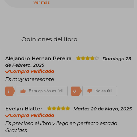
Ver más
Alicante, ciudad que adora, el 19 de marzo de
2001. Estudió Caracterización y maquillaje
profesional, pero decidió llevar sus estudios por
un camino menos convencional y comenzó a
crear contenido en redes sociales, donde ya
cuenta con más de 2,5M de seguidores en
TikTok. Además, es vicepresidenta de la
Opiniones del libro
Asociación Charlie, que apoya la investigación
del Sarcoma de Ewing y contribuye al bienestar
de los menores con cáncer.
Alejandro Hernan Pereira
Domingo 23
de Febrero, 2025
Compra Verificada
Es muy interesante
1
0
Esta opinión es útil
No es útil
Evelyn Blatter
Martes 20 de Mayo, 2025
Compra Verificada
Es precioso el libro y llego en perfecto estado
Graciass