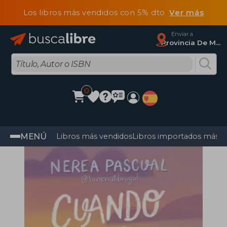
Los libros más vendidos con 5% dto
Ver más
Enviar a
Provincia De Madrid
0
MENÚ
Libros más vendidos
Libros importados más v