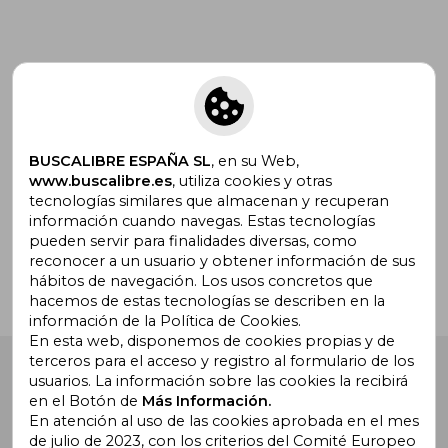
Suscríbete para recibir ofertas y
promociones
BUSCALIBRE ESPAÑA SL
, en su Web,
www.buscalibre.es
, utiliza cookies y otras
tecnologías similares que almacenan y recuperan
¿Necesitas ayuda?
información cuando navegas. Estas tecnologías
pueden servir para finalidades diversas, como
reconocer a un usuario y obtener información de sus
Ir a Centro de Soporte
hábitos de navegación. Los usos concretos que
hacemos de estas tecnologías se describen en la
información de la Política de Cookies.
En esta web, disponemos de cookies propias y de
terceros para el acceso y registro al formulario de los
Buscalibre España
. Calle Energía, 65, Nave 3 (08940),
usuarios. La información sobre las cookies la recibirá
Cornellà de Llobregat, Barcelona. Derechos Reservados.
en el Botón de
Más Información.
En atención al uso de las cookies aprobada en el mes
de julio de 2023, con los criterios del Comité Europeo