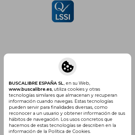
Suscríbete para recibir ofertas y
promociones
BUSCALIBRE ESPAÑA SL
, en su Web,
www.buscalibre.es
, utiliza cookies y otras
tecnologías similares que almacenan y recuperan
¿Necesitas ayuda?
información cuando navegas. Estas tecnologías
pueden servir para finalidades diversas, como
reconocer a un usuario y obtener información de sus
Ir a Centro de Soporte
hábitos de navegación. Los usos concretos que
hacemos de estas tecnologías se describen en la
información de la Política de Cookies.