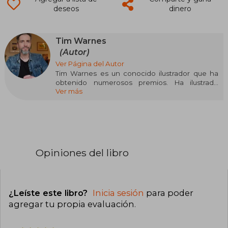
deseos
dinero
Tim Warnes
(Autor)
Ver Página del Autor
Tim Warnes es un conocido ilustrador que ha
obtenido numerosos premios. Ha ilustrado
Ver más
cerca de ochenta álbumes infantiles que se han
traducido a numerosos idiomas.
Opiniones del libro
¿Leíste este libro?
Inicia sesión
para poder
agregar tu propia evaluación
.