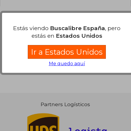
Estás viendo
Buscalibre España
, pero
Opiniones sobre Buscalibre
estás en
Estados Unidos
Ver más opiniones de clientes
Ir a Estados Unidos
Me quedo aquí
Partners Logísticos