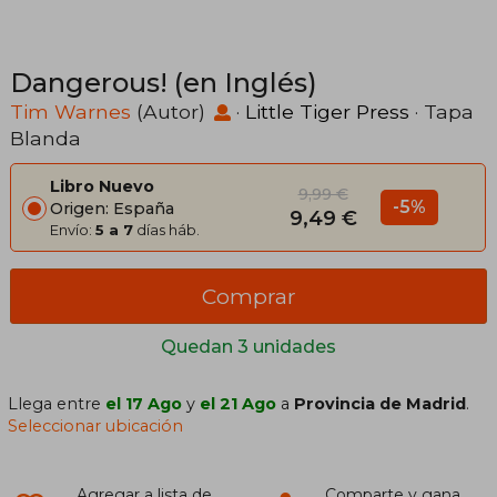
Dangerous! (en Inglés)
Tim Warnes
(Autor)
·
Little Tiger Press
· Tapa
Blanda
Libro Nuevo
9,99 €
-5%
Origen: España
9,49 €
Envío:
5 a 7
días háb.
Comprar
Quedan 3 unidades
Llega entre
el 17 Ago
y
el 21 Ago
a
Provincia de Madrid
.
Seleccionar ubicación
Agregar a lista de
Comparte y gana