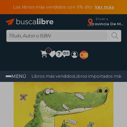
Los libros más vendidos con 5% dto
Ver más
Enviar a
Provincia De Madrid
0
MENÚ
Libros más vendidos
Libros importados más v