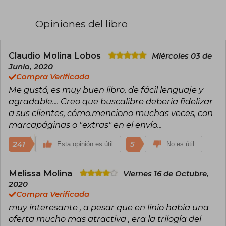
son Homo Deus, 21 lecciones para el siglo XXI y
Nexus. Harari ha sido invitado a foros
Opiniones del libro
internacionales y su obra explora la evolución
humana, la inteligencia artificial y el futuro de la
humanidad.
Claudio Molina Lobos
Miércoles 03 de
Junio, 2020
Compra Verificada
Me gustó, es muy buen libro, de fácil lenguaje y
agradable.... Creo que buscalibre debería fidelizar
a sus clientes, cómo.menciono muchas veces, con
marcapáginas o "extras" en el envío...
241
5
Esta opinión es útil
No es útil
Melissa Molina
Viernes 16 de Octubre,
2020
Compra Verificada
muy interesante , a pesar que en linio había una
oferta mucho mas atractiva , era la trilogía del