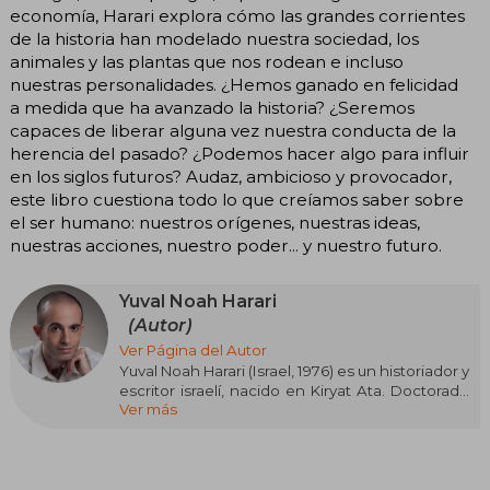
economía, Harari explora cómo las grandes corrientes
de la historia han modelado nuestra sociedad, los
animales y las plantas que nos rodean e incluso
nuestras personalidades. ¿Hemos ganado en felicidad
a medida que ha avanzado la historia? ¿Seremos
capaces de liberar alguna vez nuestra conducta de la
herencia del pasado? ¿Podemos hacer algo para influir
en los siglos futuros? Audaz, ambicioso y provocador,
este libro cuestiona todo lo que creíamos saber sobre
el ser humano: nuestros orígenes, nuestras ideas,
nuestras acciones, nuestro poder... y nuestro futuro.
Yuval Noah Harari
(Autor)
Ver Página del Autor
Yuval Noah Harari (Israel, 1976) es un historiador y
escritor israelí, nacido en Kiryat Ata. Doctorado
Ver más
por la Universidad de Oxford, es profesor en la
Universidad Hebrea de Jerusalén. Su libro más
conocido es Sapiens: De animales a dioses,
traducido a decenas de idiomas y considerado
un fenómeno global. Otros títulos destacados