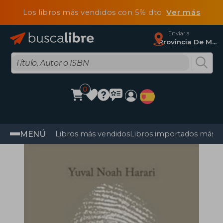
Los libros más vendidos con 5% dto
Ver más
Enviar a
Provincia De Madrid
0
MENÚ
Libros más vendidos
Libros importados más v