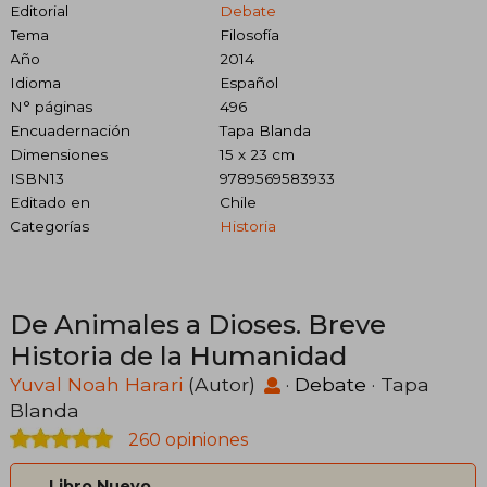
Editorial
Debate
Tema
Filosofía
Año
2014
Idioma
Español
N° páginas
496
Encuadernación
Tapa Blanda
Dimensiones
15 x 23 cm
ISBN13
9789569583933
Editado en
Chile
Categorías
Historia
De Animales a Dioses. Breve
Historia de la Humanidad
Yuval Noah Harari
(Autor)
·
Debate
· Tapa
Blanda
260 opiniones
Libro Nuevo