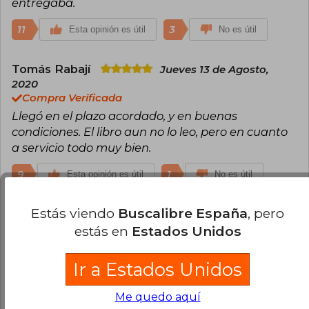
entregaba.
11
3
Esta opinión es útil
No es útil
Tomás Rabají
Jueves 13 de Agosto,
2020
Compra Verificada
Llegó en el plazo acordado, y en buenas
condiciones. El libro aun no lo leo, pero en cuanto
a servicio todo muy bien.
9
1
Esta opinión es útil
No es útil
Estás viendo
Buscalibre España
, pero
Cargar más opiniones del libro
estás en
Estados Unidos
¿Leíste este libro?
Inicia sesión
para poder
agregar tu propia evaluación
.
Ir a Estados Unidos
Me quedo aquí
88% (229)