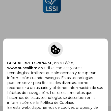
Suscríbete para recibir ofertas y
promociones
BUSCALIBRE ESPAÑA SL
, en su Web,
www.buscalibre.es
, utiliza cookies y otras
tecnologías similares que almacenan y recuperan
¿Necesitas ayuda?
información cuando navegas. Estas tecnologías
pueden servir para finalidades diversas, como
reconocer a un usuario y obtener información de sus
Ir a Centro de Soporte
hábitos de navegación. Los usos concretos que
hacemos de estas tecnologías se describen en la
información de la Política de Cookies.
En esta web, disponemos de cookies propias y de