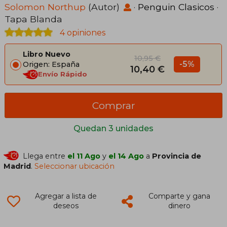
Solomon Northup
(Autor)
·
Penguin Clasicos
·
Tapa Blanda
4 opiniones
Libro Nuevo
10,95 €
-5%
Origen: España
10,40 €
Envío Rápido
Comprar
Quedan 3 unidades
Llega entre
el 11 Ago
y
el 14 Ago
a
Provincia de
Madrid
.
Seleccionar ubicación
Agregar a lista de
Comparte y gana
deseos
dinero