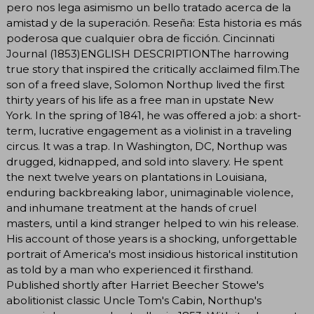
pero nos lega asimismo un bello tratado acerca de la
amistad y de la superación. Reseña: Esta historia es más
poderosa que cualquier obra de ficción. Cincinnati
Journal (1853)ENGLISH DESCRIPTIONThe harrowing
true story that inspired the critically acclaimed film.The
son of a freed slave, Solomon Northup lived the first
thirty years of his life as a free man in upstate New
York. In the spring of 1841, he was offered a job: a short-
term, lucrative engagement as a violinist in a traveling
circus. It was a trap. In Washington, DC, Northup was
drugged, kidnapped, and sold into slavery. He spent
the next twelve years on plantations in Louisiana,
enduring backbreaking labor, unimaginable violence,
and inhumane treatment at the hands of cruel
masters, until a kind stranger helped to win his release.
His account of those years is a shocking, unforgettable
portrait of America's most insidious historical institution
as told by a man who experienced it firsthand.
Published shortly after Harriet Beecher Stowe's
abolitionist classic Uncle Tom's Cabin, Northup's