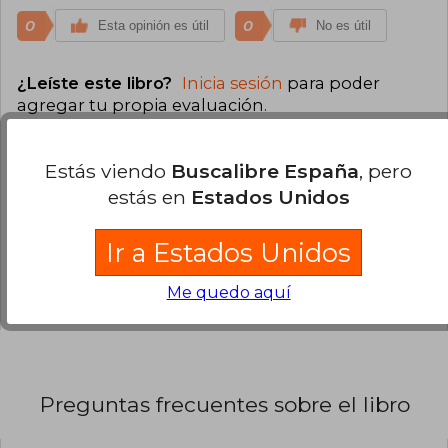
0
0
Esta opinión es útil
No es útil
¿Leíste este libro?
Inicia sesión
para poder
agregar tu propia evaluación
.
75% (3)
Estás viendo
Buscalibre España
, pero
25% (1)
estás en
Estados Unidos
0% (0)
Ir a Estados Unidos
0% (0)
0% (0)
Me quedo aquí
Preguntas frecuentes sobre el libro