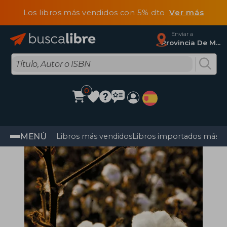
Los libros más vendidos con 5% dto
Ver más
Enviar a
Provincia De Madrid
0
MENÚ
Libros más vendidos
Libros importados más v