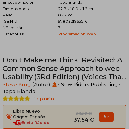
Encuadernación
Tapa Blanda
Dimensiones
22.8 x 18.0 x 1.2 cm
Peso
0.47 kg.
ISBN13
9780321965516
N° edición
3
Categorías
Programación Web
Don t Make me Think, Revisited: A
Common Sense Approach to web
Usability (3Rd Edition) (Voices That
Matter) (en Inglés)
Steve Krug
(Autor)
·
New Riders Publishing
·
Tapa Blanda
1 opinión
Libro Nuevo
39,52 €
-5%
Origen: España
37,54 €
Envío Rápido