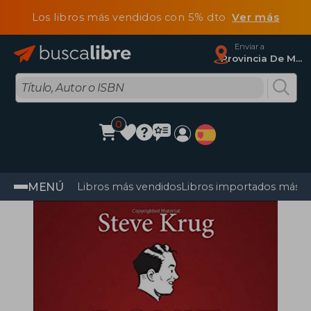
Los libros más vendidos con 5% dto
Ver más
Enviar a
Provincia De Madrid
0
MENÚ
Libros más vendidos
Libros importados más v