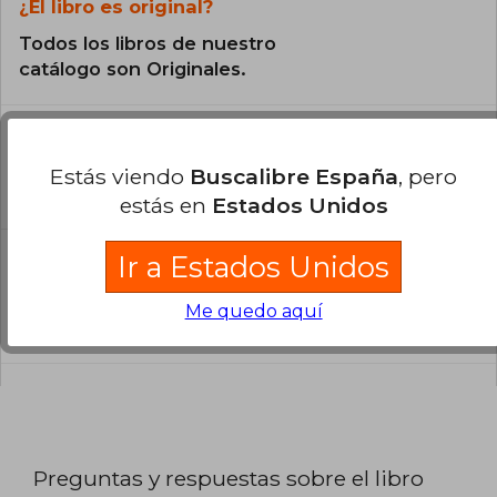
¿El libro es original?
Todos los libros de nuestro
catálogo son Originales.
¿En qué Idioma está escrito el
libro?
Estás viendo
Buscalibre España
, pero
El libro está escrito en Inglés.
estás en
Estados Unidos
Ir a Estados Unidos
¿Cuál es la encuadernación de este libro?
La encuadernación de esta edición es Tapa
Me quedo aquí
Blanda.
Preguntas y respuestas sobre el libro