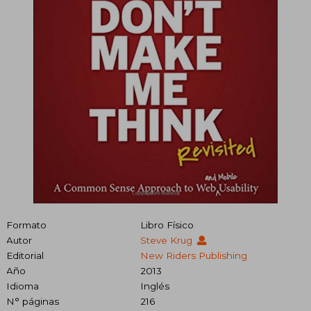
Formato
Libro Físico
Autor
Steve Krug
Editorial
New Riders Publishing
Año
2013
Idioma
Inglés
N° páginas
216