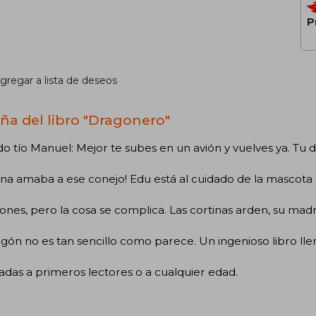
P
gregar a lista de deseos
ña del libro "Dragonero"
do tío Manuel: Mejor te subes en un avión y vuelves ya. Tu
ana amaba a ese conejo! Edu está al cuidado de la mascota
ones, pero la cosa se complica. Las cortinas arden, su mad
gón no es tan sencillo como parece. Un ingenioso libro l
adas a primeros lectores o a cualquier edad.