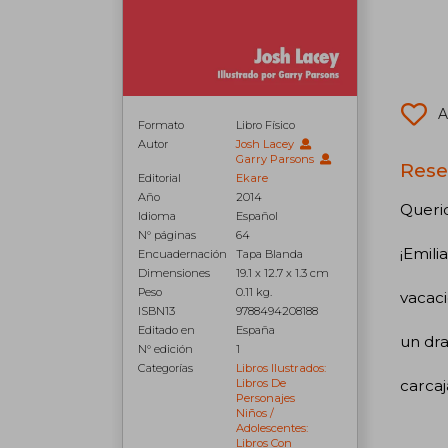
A
Formato
Libro Físico
Autor
Josh Lacey
Garry Parsons
Rese
Editorial
Ekare
Año
2014
Queri
Idioma
Español
N° páginas
64
¡Emili
Encuadernación
Tapa Blanda
Dimensiones
19.1 x 12.7 x 1.3 cm
Peso
0.11 kg.
vacaci
ISBN13
9788494208188
Editado en
España
un dra
N° edición
1
Categorías
Libros Ilustrados:
carcaj
Libros De
Personajes
Niños /
Adolescentes:
Libros Con