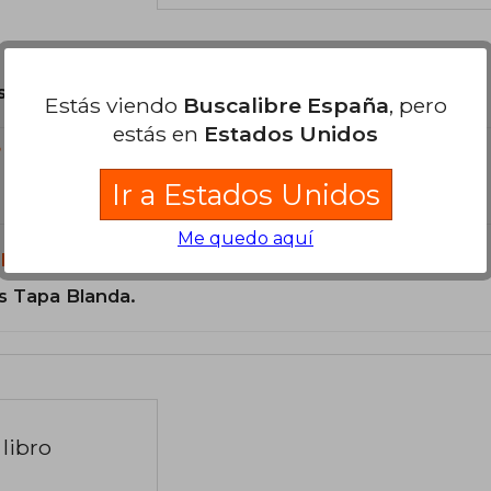
son Originales.
Estás viendo
Buscalibre España
, pero
estás en
Estados Unidos
?
Ir a Estados Unidos
Me quedo aquí
libro?
s Tapa Blanda.
libro