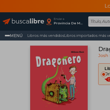
L
Enviar a
Provincia De Madrid
MENÚ
Libros más vendidos
Libros importados más v
Dra
Josh
Li
Or