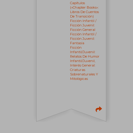
Capítulos
(«chapter Books»:
Libros De Cuentos
De Transición)
Ficción Infantil /
Ficción Juvenil:
Ficción General
Ficción Infantil /
Ficción Juvenil:
Fantasía
Ficción
Infantil/juvenil:
Relatos De Humor
Infantil/juvenil,
Interés General:
Criaturas
Sobrenaturales Y
Mitológicas