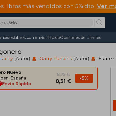
os libros más vendidos con 5% dto
Ver m
endidos
Libros con envío Rápido
Opiniones de clientes
gonero
 Lacey
(Autor)
·
Garry Parsons
(Autor)
·
Ekare
·
bro Nuevo
8,75 €
-5%
igen: España
8,31 €
Envío Rápido