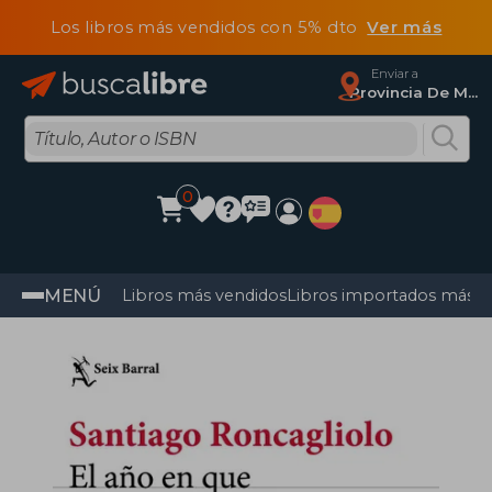
Los libros más vendidos con 5% dto
Ver más
Enviar a
Provincia De Madrid
0
MENÚ
Libros más vendidos
Libros importados más v