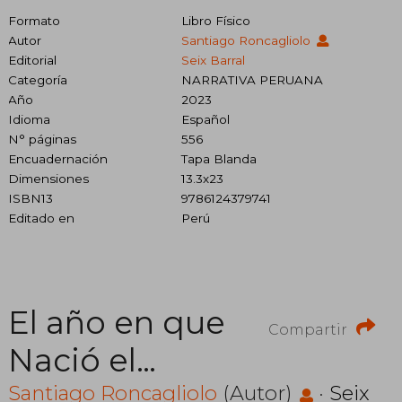
Formato
Libro Físico
Autor
Santiago Roncagliolo
Editorial
Seix Barral
Categoría
NARRATIVA PERUANA
Año
2023
Idioma
Español
N° páginas
556
Encuadernación
Tapa Blanda
Dimensiones
13.3x23
ISBN13
9786124379741
Editado en
Perú
El año en que
Compartir
Nació el
Demonio
Santiago Roncagliolo
(Autor)
·
Seix