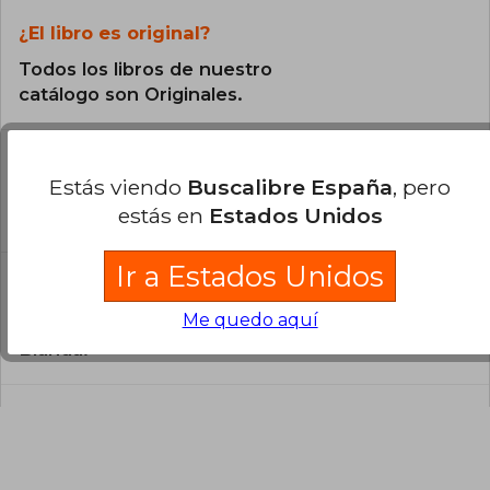
¿El libro es original?
Todos los libros de nuestro
catálogo son Originales.
¿En qué Idioma está escrito el
libro?
Estás viendo
Buscalibre España
, pero
estás en
Estados Unidos
El libro está escrito en Español.
Ir a Estados Unidos
¿Cuál es la encuadernación de este libro?
Me quedo aquí
La encuadernación de esta edición es Tapa
Blanda.