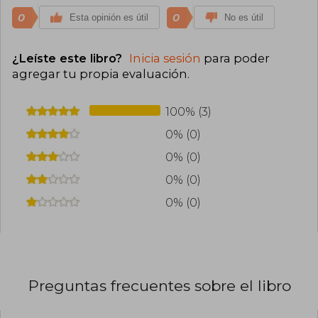
0
0
Esta opinión es útil
No es útil
¿Leíste este libro?
Inicia sesión
para poder
agregar tu propia evaluación
.
100% (3)
0% (0)
0% (0)
0% (0)
0% (0)
Preguntas frecuentes sobre el libro