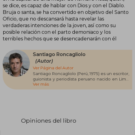
se dice, es capaz de hablar con Dios y con el Diablo.
Bruja o santa, se ha convertido en objetivo del Santo
Oficio, que no descansará hasta revelar las
verdaderas intenciones de la joven, así como su
posible relación con el parto demoniaco y los
terribles hechos que se desencadenarán con él
Santiago Roncagliolo
(Autor)
Ver Página del Autor
Santiago Roncagliolo (Perú, 1975) es un escritor,
guionista y periodista peruano nacido en Lima.
Ver más
Su novela Abril rojo le valió el Premio Alfaguara
de Novela y ha sido traducida a más de veinte
idiomas. Entre sus obras más relevantes figuran
Pudor, La cuarta espada, Memorias de una
dama y La pena máxima. Ha incursionado en la
literatura infantil y teatral, y su obra se caracteriza
por explorar la violencia y la historia reciente de
Opiniones del libro
Perú. Fue incluido por la revista Granta entre los
mejores escritores en español menores de 35
años y ha recibido el Premio Barco de Vapor por