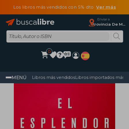
Los libros más vendidos con 5% dto
Ver más
Enviar a
Provincia De Madrid
0
MENÚ
Libros más vendidos
Libros importados más v