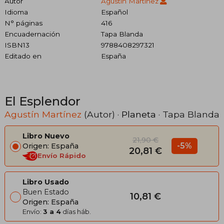
Autor
Agustín Martínez
Idioma
Español
N° páginas
416
Encuadernación
Tapa Blanda
ISBN13
9788408297321
Editado en
España
El Esplendor
Agustín Martínez
(Autor) ·
Planeta
· Tapa Blanda
Libro Nuevo
21,90 €
-5%
Origen: España
20,81 €
Envío Rápido
Libro Usado
Buen Estado
10,81 €
Origen: España
Envío:
3 a 4
días háb.