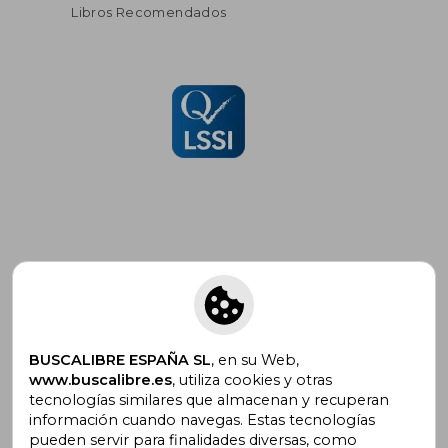
Libros Recomendados
Suscríbete para recibir ofertas y
promociones
BUSCALIBRE ESPAÑA SL
, en su Web,
www.buscalibre.es
, utiliza cookies y otras
tecnologías similares que almacenan y recuperan
¿Necesitas ayuda?
información cuando navegas. Estas tecnologías
pueden servir para finalidades diversas, como