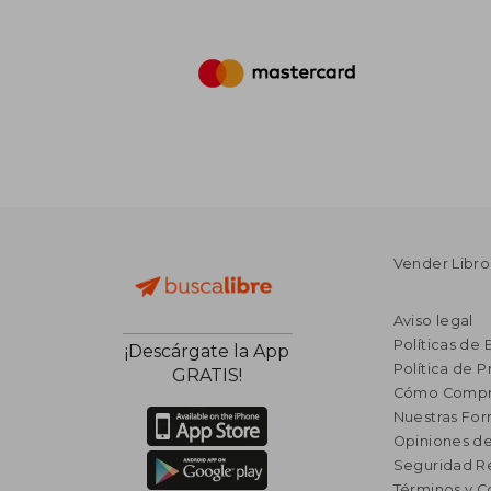
Vender Libro
Aviso legal
Políticas de 
¡Descárgate la App
Política de P
GRATIS!
Cómo Compr
Nuestras Fo
Opiniones de
Seguridad R
Términos y C