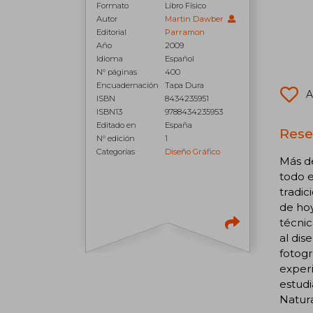
Formato
Libro Físico
Autor
Martin Dawber
Editorial
Parramon
Año
2009
Idioma
Español
N° páginas
400
Encuadernación
Tapa Dura
A
ISBN
8434235951
ISBN13
9788434235953
Editado en
España
Rese
N° edición
1
Categorías
Diseño Gráfico
Más de
todo e
tradic
de hoy
técnic
al dis
fotogr
experi
estudi
Natura