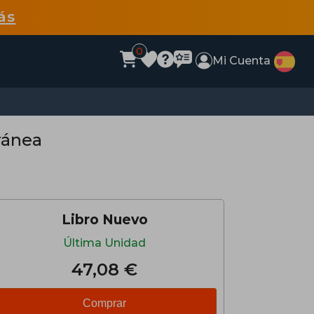
ás
0
Mi Cuenta
ránea
Libro Nuevo
Última Unidad
47,08 €
Comprar