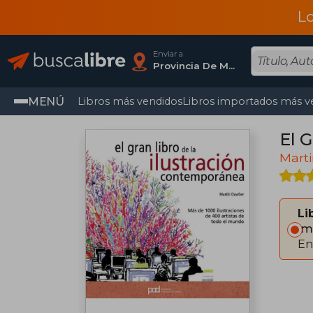
L
Enviar a
Provincia De Madrid
MENÚ
Libros más vendidos
Libros importados más v
El 
Mart
Li
Im
En