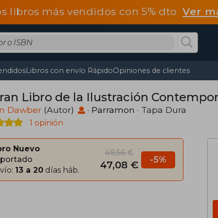
os libros más vendidos con 5% dto
Ver m
endidos
Libros con envío Rápido
Opiniones de clientes
Gran Libro de la Ilustración Contempo
in Dawber
(Autor)
·
Parramon
· Tapa Dura
1 opinión
bro Nuevo
49,56 €
-5%
portado
47,08 €
vío:
13 a 20
días háb.