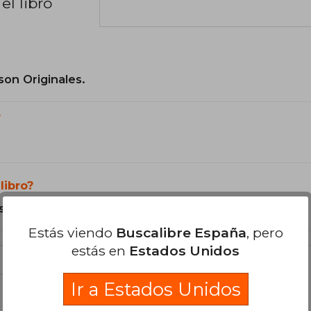
el libro
son Originales.
?
libro?
s Tapa Dura.
Estás viendo
Buscalibre España
, pero
estás en
Estados Unidos
Ir a Estados Unidos
libro