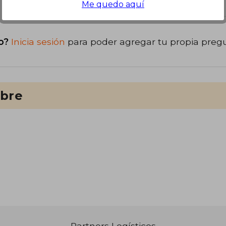
Me quedo aquí
o?
Inicia sesión
para poder agregar tu propia preg
ibre
Partners Logísticos