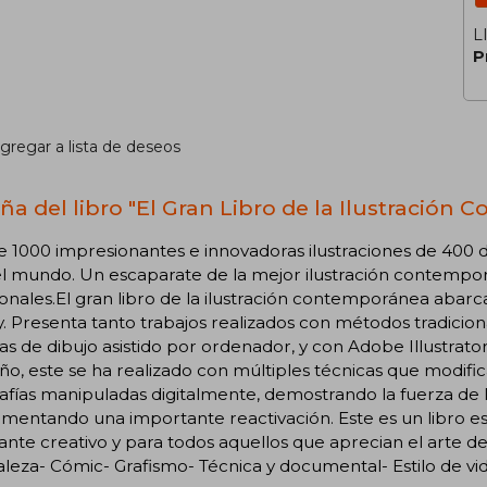
L
P
gregar a lista de deseos
ña del libro "El Gran Libro de la Ilustración
 1000 impresionantes e innovadoras ilustraciones de 400 d
l mundo. Un escaparate de la mejor ilustración contemporán
ionales.El gran libro de la ilustración contemporánea abarca
. Presenta tanto trabajos realizados con métodos tradiciona
as de dibujo asistido por ordenador, y con Adobe Illustrat
eño, este se ha realizado con múltiples técnicas que modific
afías manipuladas digitalmente, demostrando la fuerza de 
mentando una importante reactivación. Este es un libro es
ante creativo y para todos aquellos que aprecian el arte de l
leza- Cómic- Grafismo- Técnica y documental- Estilo de vid