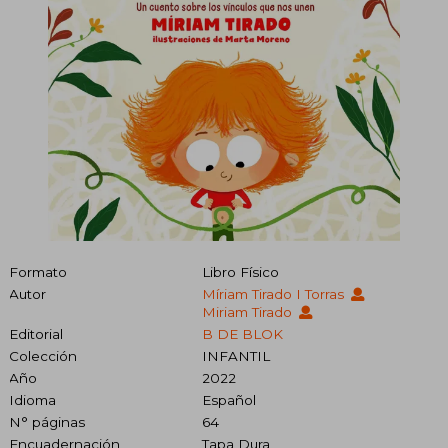
Formato
Libro Físico
Autor
Míriam Tirado I Torras
Miriam Tirado
Editorial
B DE BLOK
Colección
INFANTIL
Año
2022
Idioma
Español
N° páginas
64
Encuadernación
Tapa Dura