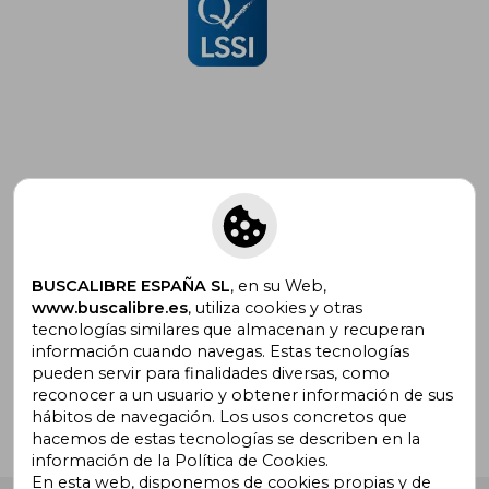
Suscríbete para recibir ofertas y
promociones
BUSCALIBRE ESPAÑA SL
, en su Web,
www.buscalibre.es
, utiliza cookies y otras
tecnologías similares que almacenan y recuperan
¿Necesitas ayuda?
información cuando navegas. Estas tecnologías
pueden servir para finalidades diversas, como
reconocer a un usuario y obtener información de sus
Ir a Centro de Soporte
hábitos de navegación. Los usos concretos que
hacemos de estas tecnologías se describen en la
información de la Política de Cookies.
En esta web, disponemos de cookies propias y de