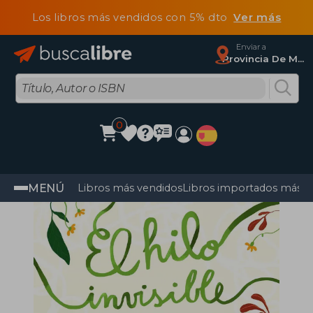
Los libros más vendidos con 5% dto
Ver más
Enviar a
Provincia De Madrid
0
MENÚ
Libros más vendidos
Libros importados más v