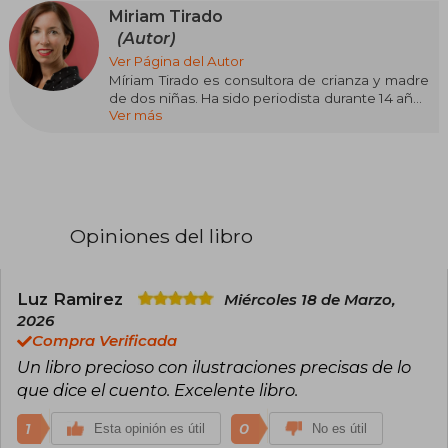
Miriam Tirado
(Autor)
Ver Página del Autor
Míriam Tirado es consultora de crianza y madre
de dos niñas. Ha sido periodista durante 14 años
Ver más
en los Servicios Informativos de Catalunya
Ràdio, además de haber trabajado en RTVE y
Flash FM. En la actualidad, organiza charlas y
grupos de apoyo para nuevas mamás. Desde
2011 tiene un blog en el que ofrece consejos
sobre la crianza de niños de 0 a 6 años, y desde
2015 también nos habla directamente a través
Opiniones del libro
de su canal de YouTube. Desde sus redes
sociales acompaña a decenas de miles de
seguidores en la crianza de sus hijos.
Luz Ramirez
Miércoles 18 de Marzo,
2026
Compra Verificada
Un libro precioso con ilustraciones precisas de lo
que dice el cuento. Excelente libro.
1
0
Esta opinión es útil
No es útil