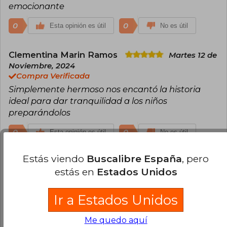
emocionante
0
0
Esta opinión es útil
No es útil
Clementina Marin Ramos
Martes 12 de
Noviembre, 2024
Compra Verificada
Simplemente hermoso nos encantó la historia
ideal para dar tranquilidad a los niños
preparándolos
0
0
Esta opinión es útil
No es útil
Estás viendo
Buscalibre España
, pero
Cargar más opiniones del libro
estás en
Estados Unidos
¿Leíste este libro?
Inicia sesión
para poder
agregar tu propia evaluación
.
Ir a Estados Unidos
Me quedo aquí
100% (26)