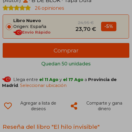
(Autor)
·
B DE BLOK
· Tapa Dura
26 opiniones
Libro Nuevo
24,95 €
-5%
Origen: España
23,70 €
Envío Rápido
Comprar
Quedan 50 unidades
Llega entre
el 11 Ago
y
el 17 Ago
a
Provincia de
Madrid
.
Seleccionar ubicación
Agregar a lista de
Comparte y gana
deseos
dinero
Reseña del libro "El hilo invisible"