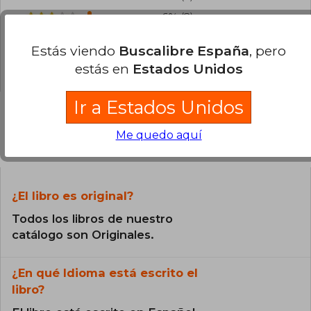
6% (2)
0% (0)
Estás viendo
Buscalibre España
, pero
0% (0)
estás en
Estados Unidos
Ir a Estados Unidos
Me quedo aquí
Preguntas frecuentes sobre el libro
¿El libro es original?
Todos los libros de nuestro
catálogo son Originales.
¿En qué Idioma está escrito el
libro?