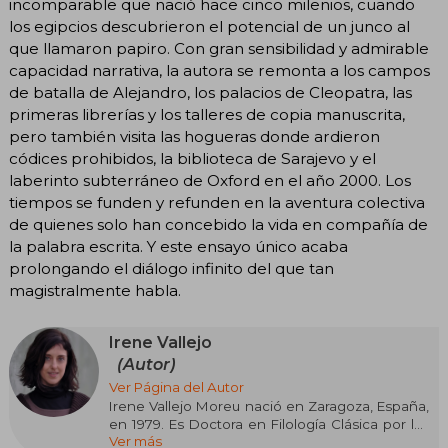
incomparable que nació hace cinco milenios, cuando
los egipcios descubrieron el potencial de un junco al
que llamaron papiro. Con gran sensibilidad y admirable
capacidad narrativa, la autora se remonta a los campos
de batalla de Alejandro, los palacios de Cleopatra, las
primeras librerías y los talleres de copia manuscrita,
pero también visita las hogueras donde ardieron
códices prohibidos, la biblioteca de Sarajevo y el
laberinto subterráneo de Oxford en el año 2000. Los
tiempos se funden y refunden en la aventura colectiva
de quienes solo han concebido la vida en compañía de
la palabra escrita. Y este ensayo único acaba
prolongando el diálogo infinito del que tan
magistralmente habla.
Irene Vallejo
(Autor)
Ver Página del Autor
Irene Vallejo Moreu nació en Zaragoza, España,
en 1979. Es Doctora en Filología Clásica por las
Ver más
universidades de Zaragoza y Florencia. Colabora