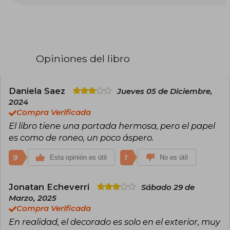
con el periódico Heraldo de Aragón, de estos
artículos han surgido los libros: El pasado que te
espera y Alguien habló de nosotros.
En 2011 publicó su primera novela, La luz
sepultada, y le siguió El silbido del arquero. Ha
sido incluida en la antología de narradoras
Opiniones del libro
aragonesas Hablarán de nosotras, de 2016.
También ha escrito, en literatura infantil y juvenil,
las obras: El inventor de viajes, ilustrada por José
Daniela Saez
Jueves 05 de Diciembre,
Luis Cano, y La leyenda de las mareas mansas,
2024
en colaboración con la pintora Lina Vila.
Compra Verificada
El libro tiene una portada hermosa, pero el papel
es como de roneo, un poco áspero.
9
1
Esta opinión es útil
No es útil
Jonatan Echeverri
Sábado 29 de
Marzo, 2025
Compra Verificada
En realidad, el decorado es solo en el exterior, muy