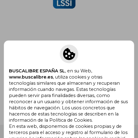
Suscríbete para recibir ofertas y
promociones
BUSCALIBRE ESPAÑA SL
, en su Web,
www.buscalibre.es
, utiliza cookies y otras
tecnologías similares que almacenan y recuperan
¿Necesitas ayuda?
información cuando navegas. Estas tecnologías
pueden servir para finalidades diversas, como
reconocer a un usuario y obtener información de sus
Ir a Centro de Soporte
hábitos de navegación. Los usos concretos que
hacemos de estas tecnologías se describen en la
información de la Política de Cookies.
En esta web, disponemos de cookies propias y de
terceros para el acceso y registro al formulario de los
Buscalibre España
. Calle Energía, 65, Nave 3 (08940),