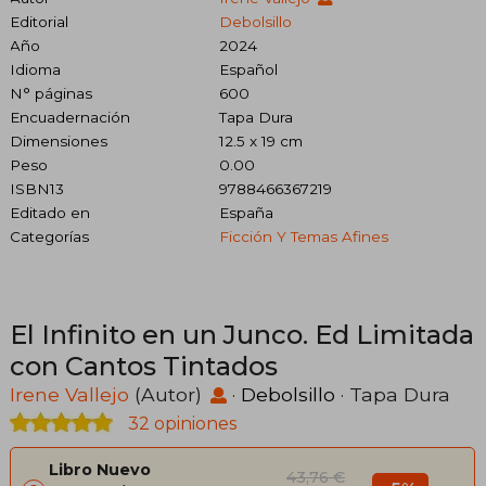
Editorial
Debolsillo
Año
2024
Idioma
Español
N° páginas
600
Encuadernación
Tapa Dura
Dimensiones
12.5 x 19 cm
Peso
0.00
ISBN13
9788466367219
Editado en
España
Categorías
Ficción Y Temas Afines
El Infinito en un Junco. Ed Limitada
con Cantos Tintados
Irene Vallejo
(Autor)
·
Debolsillo
· Tapa Dura
32 opiniones
Libro Nuevo
43,76 €