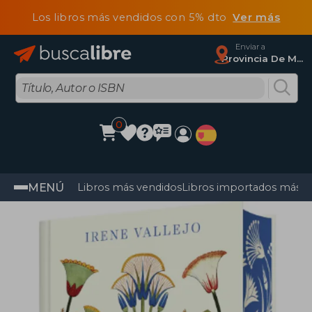
Los libros más vendidos con 5% dto
Ver más
Enviar a
Provincia De Madrid
0
MENÚ
Libros más vendidos
Libros importados más v