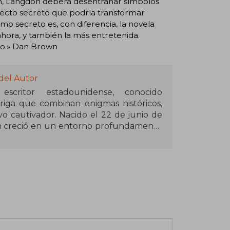
ión, Langdon deberá desentrañar símbolos
ecto secreto que podría transformar
o secreto es, con diferencia, la novela
hora, y también la más entretenida.
ento.» Dan Brown
del Autor
ritor estadounidense, conocido
riga que combinan enigmas históricos,
ivo cautivador. Nacido el 22 de junio de
n creció en un entorno profundamente
ticas y la religión, temas que luego se
scritura, Brown incursionó en la música
gunos álbumes en los años 90, pero su
a las letras. En 1996 publicó su primera
tecnológico que atrajo cierta atención,
) que alcanzó el estrellato global.