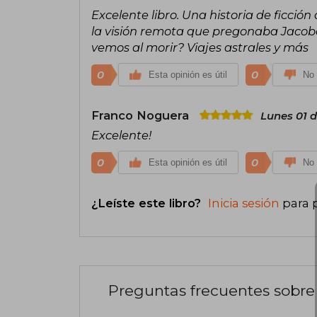
Excelente libro. Una historia de ficció
la visión remota que pregonaba Jacobo G
vemos al morir? Viajes astrales y más
0
0
Esta opinión es útil
No 
Franco Noguera
Lunes 01 d
Excelente!
0
0
Esta opinión es útil
No 
¿Leíste este libro?
Inicia sesión
para 
Preguntas frecuentes sobre 