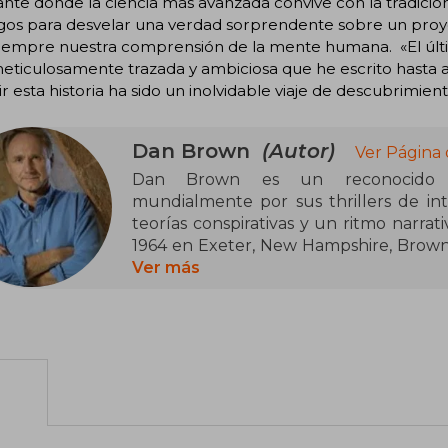
ante donde la ciencia más avanzada convive con la tradic
igos para desvelar una verdad sorprendente sobre un proy
iempre nuestra comprensión de la mente humana. «El últim
ticulosamente trazada y ambiciosa que he escrito hasta a
ir esta historia ha sido un inolvidable viaje de descubrimi
Dan Brown
(Autor)
Ver Página 
Dan Brown es un reconocido esc
mundialmente por sus thrillers de int
teorías conspirativas y un ritmo narrat
1964 en Exeter, New Hampshire, Brow
influenciado por la música, las matemá
Ver más
reflejarían en sus obras.
Antes de dedicarse por completo a la e
como compositor y cantante. Lanzó al
verdadera pasión terminó guiándolo haci
novela, Fortaleza Digital, un thriller 
aunque fue con El código Da Vinci (2003