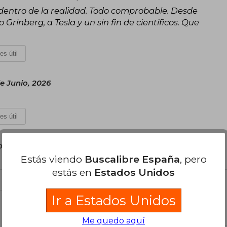
n dentro de la realidad. Todo comprobable. Desde
rinberg, a Tesla y un sin fin de científicos. Que
es útil
e Junio, 2026
es útil
poder agregar tu propia evaluación
.
Estás viendo
Buscalibre España
, pero
estás en
Estados Unidos
Ir a Estados Unidos
el libro
Me quedo aquí