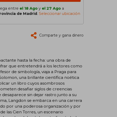
lega entre
el 18 Ago
y
el 27 Ago
a
rovincia de Madrid
.
Seleccionar ubicación
Comparte y gana dinero
pactante hasta la fecha: una obra de
ifrar que entretendrá a los lectores como
sor de simbología, viaja a Praga para
Solomon, una brillante científica noética
blicar un libro cuyos asombrosos
ometen desafiar siglos de creencias
 desaparece sin dejar rastro junto a su
 ama, Langdon se embarca en una carrera
uido por una poderosa organización y por
 de las Cien Torres, un escenario