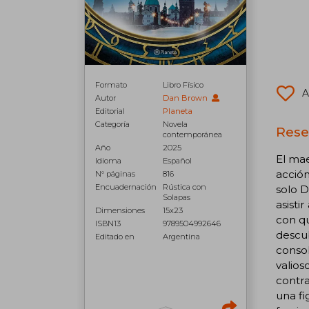
Formato
Libro Físico
A
Autor
Dan Brown
Editorial
Planeta
Categoría
Novela
Rese
contemporánea
Año
2025
El mae
Idioma
Español
acción
N° páginas
816
Encuadernación
Rústica con
solo D
Solapas
asisti
Dimensiones
15x23
con qu
ISBN13
9789504992646
descub
Editado en
Argentina
consol
valio
contra
una fi