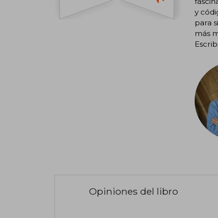
fascin
y cód
para s
más me
Escrib
Opiniones del libro