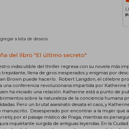
L
P
gregar a lista de deseos
ña del libro "El último secreto"
stro indiscutible del thriller regresa con su novela más im
 trepidante, llena de giros inesperados y enigmas por desc
an Brown puede hacerlo. Robert Langdon, el célebre profe
r a una conferencia revolucionaria impartida por Katherine 
ien ha iniciado una relación. Katherine está a punto de pu
rimientos sobre la naturaleza de la conciencia humana pr
idadas. Pero un brutal asesinato desata el caos, y Katherine
so manuscrito. Desesperado por encontrar a la mujer que
rreloj por el paisaje místico de Praga, mientras es perseg
gura inquietante surgida de antiguas leyendas. En la Ciudad