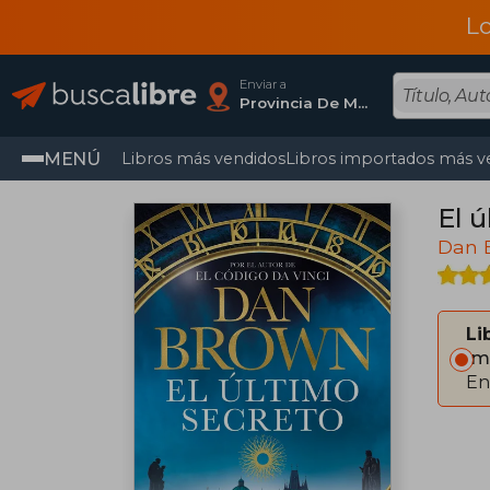
L
Enviar a
Provincia De Madrid
MENÚ
Libros más vendidos
Libros importados más v
El 
Dan 
Li
Im
En