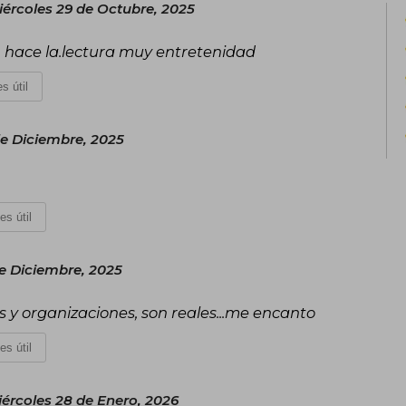
iércoles 29 de Octubre, 2025
El éxito de El código Da Vinci consoli
leídos del mundo. Esta obra, que co
 , hace la.lectura muy entretenidad
historia, ha sido traducida a más de
ejemplares. Desde entonces, los libros
s útil
intriga, como Ángeles y Demonios (200
(2013) y Origen (2017), todas prota
simbología Robert Langdon.
e Diciembre, 2025
es útil
de Diciembre, 2025
es y organizaciones, son reales...me encanto
es útil
ércoles 28 de Enero, 2026