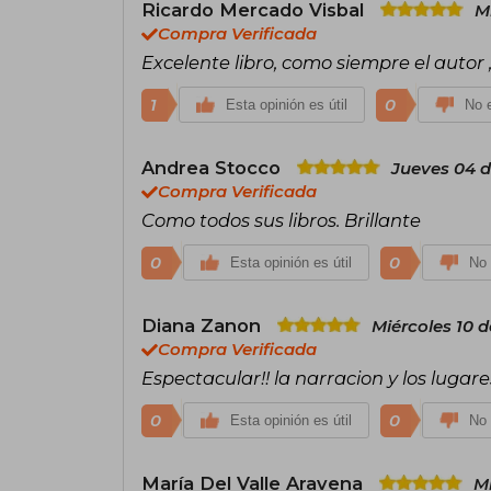
Ricardo Mercado Visbal
M
Compra Verificada
Excelente libro, como siempre el autor
1
0
Esta opinión es útil
No e
Andrea Stocco
Jueves 04 d
Compra Verificada
Como todos sus libros. Brillante
0
0
Esta opinión es útil
No 
Diana Zanon
Miércoles 10 
Compra Verificada
Espectacular!! la narracion y los lugar
0
0
Esta opinión es útil
No 
María Del Valle Aravena
Mi