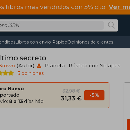
os libros más vendidos con 5% dto
Ver m
endidos
Libros con envío Rápido
Opiniones de clientes
último secreto
Brown
(Autor)
·
Planeta
· Rústica con Solapas
5 opiniones
bro Nuevo
32,98 €
-5%
portado
31,33 €
vío:
8 a 13
días háb.