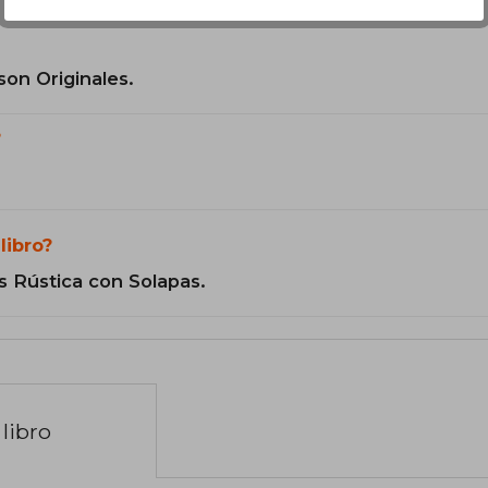
son Originales.
?
libro?
s Rústica con Solapas.
libro