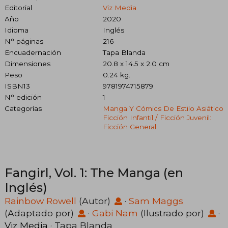
Editorial
Viz Media
Año
2020
Idioma
Inglés
N° páginas
216
Encuadernación
Tapa Blanda
Dimensiones
20.8 x 14.5 x 2.0 cm
Peso
0.24 kg.
ISBN13
9781974715879
N° edición
1
Categorías
Manga Y Cómics De Estilo Asiático
Ficción Infantil / Ficción Juvenil:
Ficción General
Fangirl, Vol. 1: The Manga (en
Inglés)
Rainbow Rowell
(Autor)
·
Sam Maggs
(Adaptado por)
·
Gabi Nam
(Ilustrado por)
·
Viz Media
· Tapa Blanda