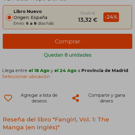
Libro Nuevo
17,49 €
-24%
Origen: España
13,32 €
Envío:
6 a 8
días háb.
Comprar
Quedan 8 unidades
Llega entre
el 18 Ago
y
el 24 Ago
a
Provincia de Madrid
.
Seleccionar ubicación
Agregar a lista de
Comparte y gana
deseos
dinero
Reseña del libro "Fangirl, Vol. 1: The
Manga (en Inglés)"