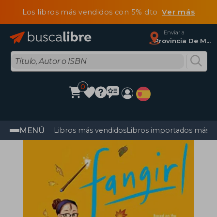
Los libros más vendidos con 5% dto
Ver más
Enviar a
Provincia De Madrid
0
MENÚ
Libros más vendidos
Libros importados más v