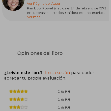
Ver Página del Autor
Rainbow Rowell (nacida el 24 de febrero de 1973
en Nebraska, Estados Unidos) es una escritora
Ver más
estadounidense reconocida por sus novelas
contemporáneas dirigidas tanto a jóvenes
como a adultos. Su obra más destacada es
"Eleanor & Park" (2012), una novela juvenil que ha
recibido elogios de la crítica.
Otra de sus obras notables es "Fangirl" (2013),
publicada en español por Alfaguara en 2014. En
Opiniones del libro
2015, Rowell publicó "Carry On" (conocida en
español como "Moriré besando a Simón
Snow"), una novela que amplía el universo de
personajes presentados en "Fangirl". Su trabajo
se centra principalmente en la literatura juvenil y
¿Leíste este libro?
Inicia sesión
para poder
contemporánea.
agregar tu propia evaluación
.
0% (0)
0% (0)
0% (0)