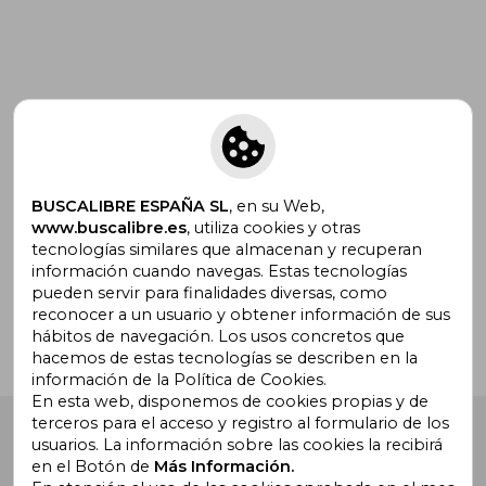
Suscríbete para recibir ofertas y
promociones
BUSCALIBRE ESPAÑA SL
, en su Web,
www.buscalibre.es
, utiliza cookies y otras
tecnologías similares que almacenan y recuperan
¿Necesitas ayuda?
información cuando navegas. Estas tecnologías
pueden servir para finalidades diversas, como
reconocer a un usuario y obtener información de sus
Ir a Centro de Soporte
hábitos de navegación. Los usos concretos que
hacemos de estas tecnologías se describen en la
información de la Política de Cookies.
En esta web, disponemos de cookies propias y de
terceros para el acceso y registro al formulario de los
Buscalibre España
. Calle Energía, 65, Nave 3 (08940),
usuarios. La información sobre las cookies la recibirá
Cornellà de Llobregat, Barcelona. Derechos Reservados.
en el Botón de
Más Información.