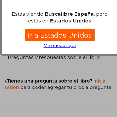
¿Cuál es la encuadernación de este libro?
Estás viendo
Buscalibre España
, pero
La encuadernación de esta edición es Tapa
estás en
Estados Unidos
Blanda.
Ir a Estados Unidos
Me quedo aquí
Preguntas y respuestas sobre el libro
¿Tienes una pregunta sobre el libro?
Inicia
sesión
para poder agregar tu propia pregunta.