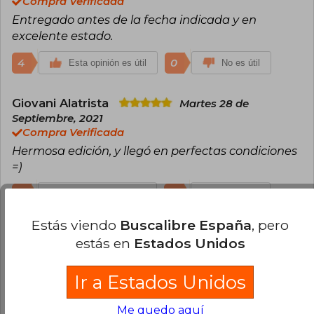
Compra Verificada
Entregado antes de la fecha indicada y en
excelente estado.
4
0
Esta opinión es útil
No es útil
Giovani Alatrista
Martes 28 de
Septiembre, 2021
Compra Verificada
Hermosa edición, y llegó en perfectas condiciones
=)
3
0
Esta opinión es útil
No es útil
Estás viendo
Buscalibre España
, pero
Cargar más opiniones del libro
estás en
Estados Unidos
¿Leíste este libro?
Inicia sesión
para poder
Ir a Estados Unidos
agregar tu propia evaluación
.
Me quedo aquí