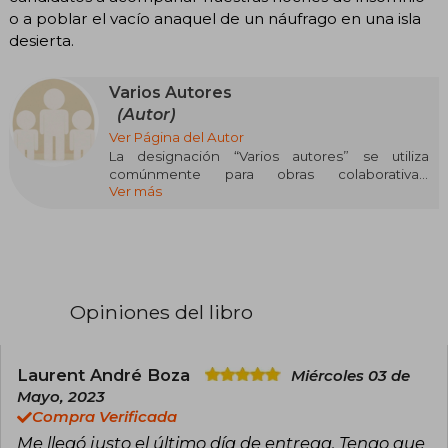
o a poblar el vacío anaquel de un náufrago en una isla
desierta.
Varios Autores
(Autor)
Ver Página del Autor
La designación “Varios autores” se utiliza
comúnmente para obras colaborativas,
Ver más
antologías o proyectos editoriales en los que
participan múltiples escritores sin que se
destaque uno solo como autor principal. Este
tipo de trabajos suele encontrarse en géneros
como la narrativa colectiva, el ensayo temático,
la investigación académica y, especialmente,
en manuales o recopilaciones pedagógicas. La
Opiniones del libro
autoría compartida puede variar desde libros de
texto hasta recopilaciones literarias,
dependiendo del contexto editorial.
Laurent André Boza
Miércoles 03 de
Algunas obras conocidas firmadas bajo este
Mayo, 2023
rótulo incluyen Manual de cuidados paliativos
Compra Verificada
(2021), Narraciones extraordinarias (antología,
Me llegó justo el último día de entrega. Tengo que
2008) y Introducción a las ciencias sociales