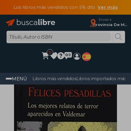
Los libros más vendidos con 5% dto
Ver más
Enviar a
Provincia De Madrid
0
MENÚ
Libros más vendidos
Libros importados más v