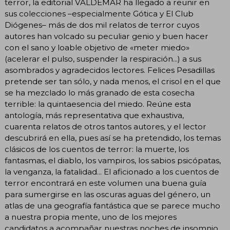
terror, la editorial VALDEMAR ha llegado a reunir en
sus colecciones –especialmente Gótica y El Club
Diógenes– más de dos mil relatos de terror cuyos
autores han volcado su peculiar genio y buen hacer
con el sano y loable objetivo de «meter miedo»
(acelerar el pulso, suspender la respiración...) a sus
asombrados y agradecidos lectores. Felices Pesadillas
pretende ser tan sólo, y nada menos, el crisol en el que
se ha mezclado lo más granado de esta cosecha
terrible: la quintaesencia del miedo. Reúne esta
antología, más representativa que exhaustiva,
cuarenta relatos de otros tantos autores, y el lector
descubrirá en ella, pues así se ha pretendido, los temas
clásicos de los cuentos de terror: la muerte, los
fantasmas, el diablo, los vampiros, los sabios psicópatas,
la venganza, la fatalidad... El aficionado a los cuentos de
terror encontrará en este volumen una buena guía
para sumergirse en las oscuras aguas del género, un
atlas de una geografía fantástica que se parece mucho
a nuestra propia mente, uno de los mejores
candidatos a acompañar nuestras noches de insomnio