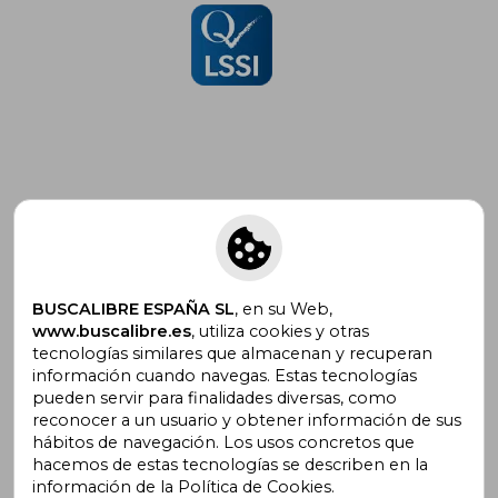
Suscríbete para recibir ofertas y
promociones
BUSCALIBRE ESPAÑA SL
, en su Web,
www.buscalibre.es
, utiliza cookies y otras
tecnologías similares que almacenan y recuperan
¿Necesitas ayuda?
información cuando navegas. Estas tecnologías
pueden servir para finalidades diversas, como
reconocer a un usuario y obtener información de sus
Ir a Centro de Soporte
hábitos de navegación. Los usos concretos que
hacemos de estas tecnologías se describen en la
información de la Política de Cookies.