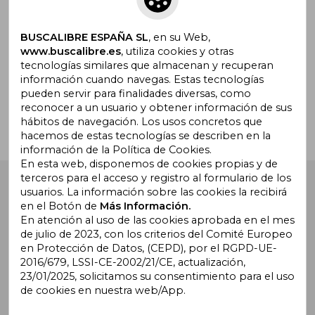
promociones
BUSCALIBRE ESPAÑA SL
, en su Web,
www.buscalibre.es
, utiliza cookies y otras
tecnologías similares que almacenan y recuperan
¿Necesitas ayuda?
información cuando navegas. Estas tecnologías
pueden servir para finalidades diversas, como
reconocer a un usuario y obtener información de sus
Ir a Centro de Soporte
hábitos de navegación. Los usos concretos que
hacemos de estas tecnologías se describen en la
información de la Política de Cookies.
En esta web, disponemos de cookies propias y de
terceros para el acceso y registro al formulario de los
Buscalibre España
. Calle Energía, 65, Nave 3 (08940),
usuarios. La información sobre las cookies la recibirá
Cornellà de Llobregat, Barcelona. Derechos Reservados.
en el Botón de
Más Información.
En atención al uso de las cookies aprobada en el mes
de julio de 2023, con los criterios del Comité Europeo
en Protección de Datos, (CEPD), por el RGPD-UE-
2016/679, LSSI-CE-2002/21/CE, actualización,
23/01/2025, solicitamos su consentimiento para el uso
de cookies en nuestra web/App.
Buscalibre Argentina
|
Buscalibre Chile
|
Buscalibre
Colombia
|
Buscalibre Ecuador
|
Buscalibre España
|