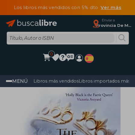
Los libros más vendidos con 5% dto
Ver más
Enviar a
Provincia De Madrid
0
MENÚ
Libros más vendidos
Libros importados más v