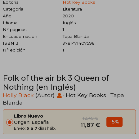
Editorial
Hot Key Books
Categoría
Literatura
Año
2020
Idioma
Inglés
N° páginas
1
Encuadernación
Tapa Blanda
ISBN13
9781471407598
N° edición
1
Folk of the air bk 3 Queen of
Nothing (en Inglés)
Holly Black
(Autor)
·
Hot Key Books
· Tapa
Blanda
Libro Nuevo
12,49 €
-5%
Origen: España
11,87 €
Envío:
5 a 7
días háb.