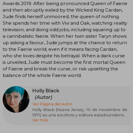
Awards 2019. After being pronounced Queen of Faerie
and then abruptly exiled by the Wicked King Cardan,
Jude finds herself unmoored, the queen of nothing.
She spends her time with Vivi and Oak, watching reality
television, and doing odd jobs, including squaring up to
a cannibalistic faerie. When her twin sister Taryn shows
up asking a favour, Jude jumps at the chance to return
to the Faerie world, even if it means facing Cardan,
who she loves despite his betrayal. When a dark curse
is unveiled, Jude must become the first mortal Queen
of Faerie and break the curse, or risk upsetting the
balance of the whole Faerie world.
Holly Black
(Autor)
Ver Página del Autor
Holly Black (Nueva Jersey, 10 de noviembre de
1971) es una escritora y editora estadounidense,
Ver más
conocida por escribir Las crónicas de
Spiderwick, una serie de cinco libros de fantasía
para niños, junto con el ilustrador Tony DiTerlizzi,