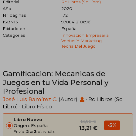
Editorial
Rc Libros (Sc Libro)
Año
2020
N° páginas
172
ISBN13
9788412106961
Editado en
España
Categorías
Innovación Empresarial
Ventas Y Marketing
Teoría Del Juego
Gamificacion: Mecanicas de
Juegos en tu Vida Personal y
Profesional
José Luis Ramírez C.
(Autor)
·
Rc Libros (Sc
Libro)
· Libro Físico
Libro Nuevo
13,90 €
-5%
Origen: España
13,21 €
Envío:
2 a 3
días háb.