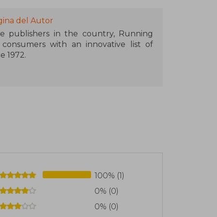
gina del Autor
e publishers in the country, Running
consumers with an innovative list of
e 1972.
ew titles a year under four imprints:
re Editions™, Running Press Kids, and
ange of categories, including: general
s fiction and non-fiction, food and wine,
llustrated gift books.
100% (1)
0% (0)
0% (0)