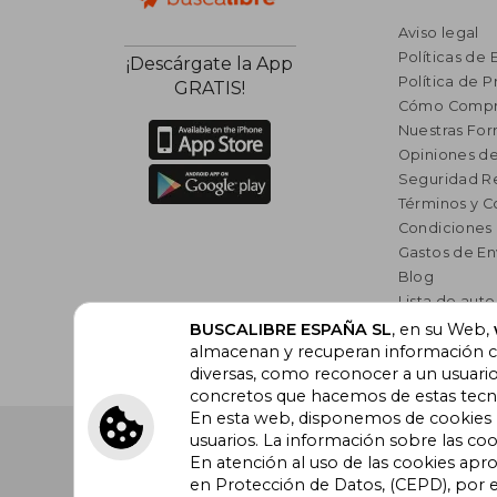
Aviso legal
Políticas de 
¡Descárgate la App
Política de P
GRATIS!
Cómo Compr
Nuestras Fo
Opiniones de
Seguridad R
Términos y C
Condiciones
Gastos de En
Blog
Lista de auto
Incentivo a l
BUSCALIBRE ESPAÑA SL
, en su Web,
Libros Rec
almacenan y recuperan información cu
diversas, como reconocer a un usuari
concretos que hacemos de estas tecnol
En esta web, disponemos de cookies pr
Buscalibre España
. Calle Energía, 65, Nave 3 (08940
usuarios. La información sobre las coo
Barcelona. Derechos Reservados.
En atención al uso de las cookies apr
en Protección de Datos, (CEPD), por e