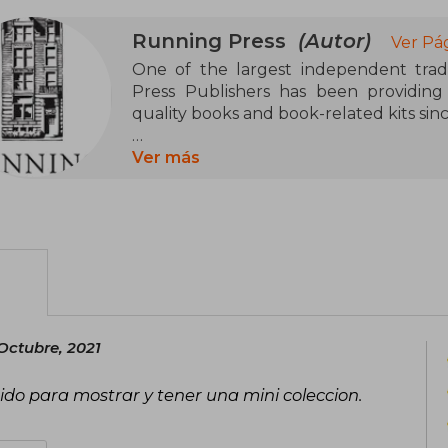
Running Press
(Autor)
Ver Pá
One of the largest independent trad
Press Publishers has been providing 
quality books and book-related kits sinc
Running Press creates more than 200 n
Ver más
Running Press, Running Press Miniatu
Courage Books. Titles cover a broad r
non-fiction, science, history, children'
pop culture, lifestyle, photo-essay, and i
Octubre, 2021
nido para mostrar y tener una mini coleccion.