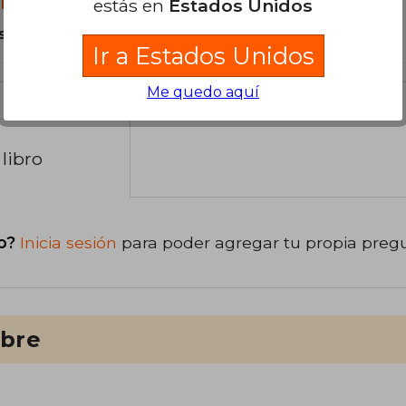
estás en
Estados Unidos
libro?
s Tapa Blanda.
Ir a Estados Unidos
Me quedo aquí
libro
o?
Inicia sesión
para poder agregar tu propia preg
ibre