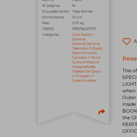
N° páginas
16
Encuadernación
Tapa Blanda
Dimensiones
10 cm
Peso
0.07 kg.
ISBN13
9780762473717
Categorías
Cine: Estilos Y
Géneros
A
Géneros De Cine,
Televisión O Radio:
Ciencia Ficción,
Rese
Fantasía Y Terror
Cultura Popular
Antigüedades,
This o
Objetos De Época
(«vintage») Y
SPECIF
Coleccionables
LIGHT
when 
Outer 
Inside
BOOK I
the G
PERFEC
OFFIC