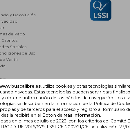
Envío y Devolución
rivacidad
ar
rmas de Pago
 Clientes
edes Sociales
ondiciones de Uso
 de Venta
vío
res
a Lectura
www.buscalibre.es
, utiliza cookies y otras tecnologías similar
omendados
ando navegas. Estas tecnologías pueden servir para finalida
o y obtener información de sus hábitos de navegación. Los us
ogías se describen en la información de la Política de Cooki
opias y de terceros para el acceso y registro al formulario d
), Cornellà de Llobregat,
kies la recibirá en el Botón de
Más Información.
obada en el mes de julio de 2023, con los criterios del Comité
l RGPD-UE-2016/679, LSSI-CE-2002/21/CE, actualización, 23/01