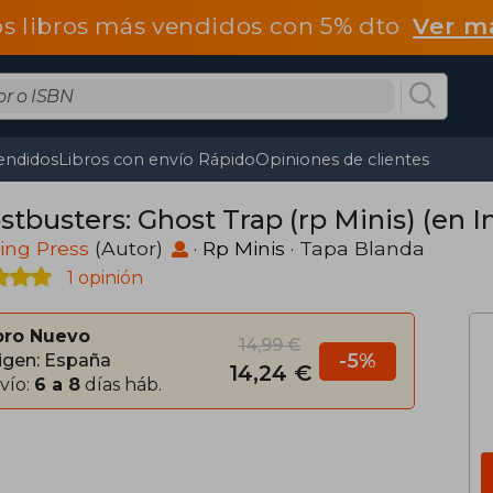
os libros más vendidos con 5% dto
Ver m
endidos
Libros con envío Rápido
Opiniones de clientes
tbusters: Ghost Trap (rp Minis) (en I
ing Press
(Autor)
·
Rp Minis
· Tapa Blanda
1 opinión
bro Nuevo
14,99 €
-5%
igen: España
14,24 €
vío:
6 a 8
días háb.