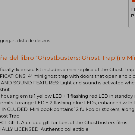
L
P
gregar a lista de deseos
ña del libro "Ghostbusters: Ghost Trap (rp Min
fficially-licensed kit includes a mini replica of the Ghost Tra
ICATIONS: 4″ mini ghost trap with doors that open and clo
 AND SOUND FEATURES: Light and sound is activated whe
shut
housing emits 1 yellow LED + 1 flashing red LED in standb
 emits 1 orange LED + 2 flashing blue LEDs, enhanced with 
NCLUDED: Mini book contains 12 full-color stickers, along w
host Trap
T GIFT: A unique gift for fans of the Ghostbusters films
IALLY LICENSED: Authentic collectible