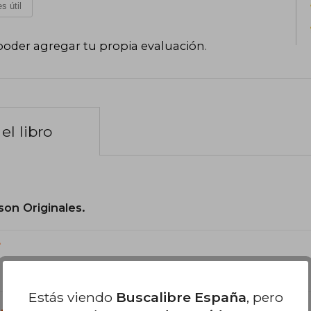
s útil
poder agregar tu propia evaluación
.
el libro
son Originales.
?
Estás viendo
Buscalibre España
, pero