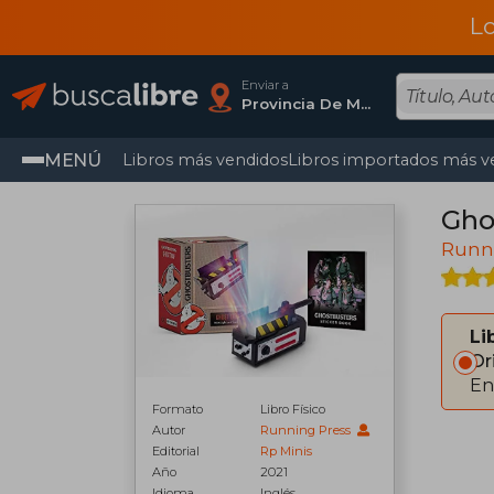
L
Enviar a
Provincia De Madrid
MENÚ
Libros más vendidos
Libros importados más v
Ghos
Runn
Li
Or
En
Formato
Libro Físico
Autor
Running Press
Editorial
Rp Minis
Año
2021
Idioma
Inglés