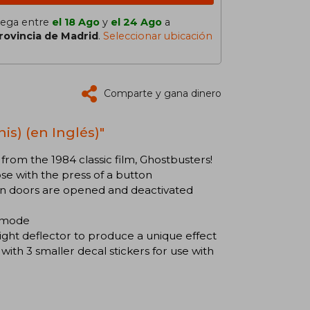
lega entre
el 18 Ago
y
el 24 Ago
a
rovincia de Madrid
.
Seleccionar ubicación
Comparte y gana dinero
is) (en Inglés)"
p from the 1984 classic film, Ghostbusters!
se with the press of a button
n doors are opened and deactivated
y mode
light deflector to produce a unique effect
ith 3 smaller decal stickers for use with