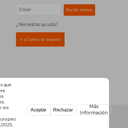
¿Necesitas ayuda?
Ir a Centro de Soporte
es que
des
os
es.
Más
e los
Aceptar
Rechazar
Información
 Europeo
/2025,