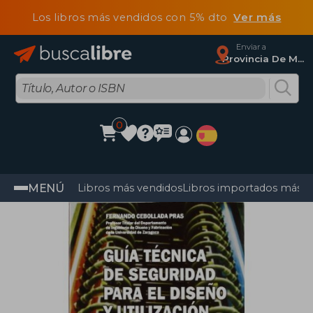
Los libros más vendidos con 5% dto
Ver más
Enviar a
Provincia De Madrid
0
MENÚ
Libros más vendidos
Libros importados más v