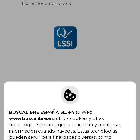
Libros Recomendados
Suscríbete para recibir ofertas y
promociones
BUSCALIBRE ESPAÑA SL
, en su Web,
www.buscalibre.es
, utiliza cookies y otras
tecnologías similares que almacenan y recuperan
¿Necesitas ayuda?
información cuando navegas. Estas tecnologías
pueden servir para finalidades diversas, como