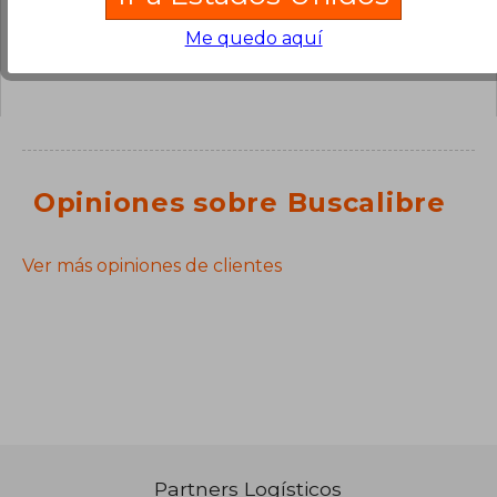
¿Tienes una pregunta sobre el libro?
Inicia
Me quedo aquí
sesión
para poder agregar tu propia pregunta.
Opiniones sobre Buscalibre
Ver más opiniones de clientes
Partners Logísticos