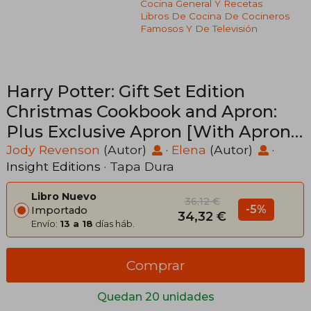
Cocina General Y Recetas
Libros De Cocina De Cocineros
Famosos Y De Televisión
Harry Potter: Gift Set Edition
Christmas Cookbook and Apron:
Plus Exclusive Apron [With Apron]
(en Inglés)
Jody Revenson
(Autor)
·
Elena
(Autor)
·
Insight Editions
· Tapa Dura
Libro Nuevo
36,12 €
-5%
Importado
34,32 €
Envío:
13 a 18
días háb.
Comprar
Quedan 20 unidades