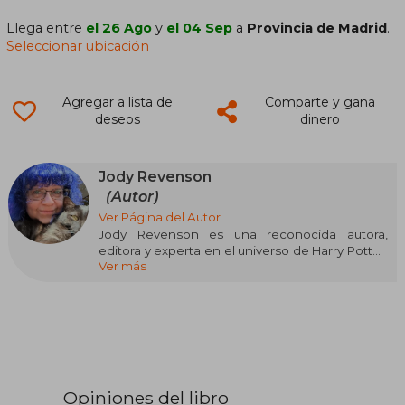
Llega entre
el 26 Ago
y
el 04 Sep
a
Provincia de Madrid
.
Seleccionar ubicación
Agregar a lista de
Comparte y gana
deseos
dinero
Jody Revenson
(Autor)
Ver Página del Autor
Jody Revenson es una reconocida autora,
editora y experta en el universo de Harry Potter.
Ver más
Ha trabajado estrechamente con Warner Bros.
como parte del equipo creativo encargado de
expandir el mundo mágico más allá de las
películas, contribuyendo a libros oficiales, guías
y contenidos complementarios que exploran en
profundidad la historia, los personajes y los
objetos de la saga. Su labor se centra en
organizar y presentar información del archivo
Opiniones del libro
creativo de las películas, ofreciendo a los fans