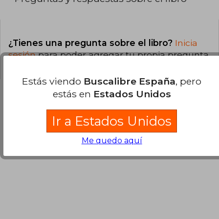
¿Tienes una pregunta sobre el libro?
Inicia
sesión
para poder agregar tu propia pregunta.
Estás viendo
Buscalibre España
, pero
estás en
Estados Unidos
Opiniones sobre Buscalibre
Ir a Estados Unidos
Me quedo aquí
Ver más opiniones de clientes