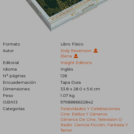
Formato
Libro Físico
Autor
Jody Revenson
Elena
Editorial
Insight Editions
Idioma
Inglés
N° páginas
128
Encuadernación
Tapa Dura
Dimensiones
33.8 x 28.0 x 5.6 cm
Peso
1.07 kg.
ISBN13
9798886632842
Categorías
Festividades Y Celebraciones
Cine: Estilos Y Géneros
Géneros De Cine, Televisión O
Radio: Ciencia Ficción, Fantasía Y
Terror