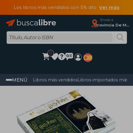
Los libros más vendidos con 5% dto
Ver más
Enviar a
Provincia De Madrid
0
MENÚ
Libros más vendidos
Libros importados más v