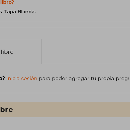
libro?
s Tapa Blanda.
libro
o?
Inicia sesión
para poder agregar tu propia preg
ibre