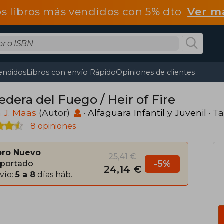
os libros más vendidos con 5% dto
Ver m
endidos
Libros con envío Rápido
Opiniones de clientes
edera del Fuego / Heir of Fire
 J. Maas
(Autor)
·
Alfaguara Infantil y Juvenil
· T
8 opiniones
bro Nuevo
25,41 €
-5%
portado
24,14 €
vío:
5 a 8
días háb.