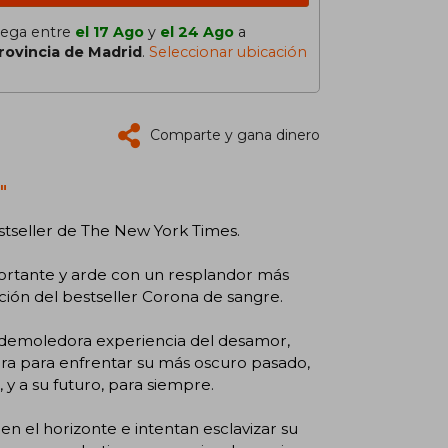
lega entre
el 17 Ago
y
el 24 Ago
a
rovincia de Madrid
.
Seleccionar ubicación
Comparte y gana dinero
"
estseller de The New York Times.
portante y arde con un resplandor más
ión del bestseller Corona de sangre.
a demoledora experiencia del desamor,
erra para enfrentar su más oscuro pasado,
 y a su futuro, para siempre.
en el horizonte e intentan esclavizar su