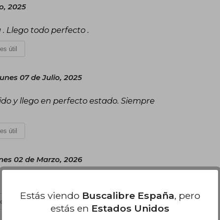
o, 2025
. Llego todo perfecto .
es útil
unes 07 de Julio, 2025
pido y llego en perfecto estado. Siempre
es útil
nes 02 de Marzo, 2026
Estás viendo
Buscalibre España
, pero
es útil
estás en
Estados Unidos