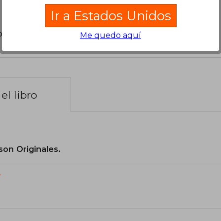
Ir a Estados Unidos
poder agregar tu propia evaluación
.
Me quedo aquí
el libro
son Originales.
?