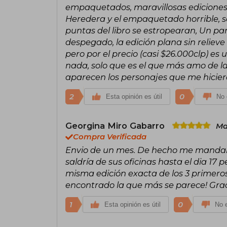
empaquetados, maravillosas ediciones
Heredera y el empaquetado horrible, so
puntas del libro se estropearan, Un pa
despegado, la edición plana sin relieve 
pero por el precio (casi $26.000clp) es 
nada, solo que es el que más amo de l
aparecen los personajes que me hicieron
2
0
Esta opinión es útil
No 
Georgina Miro Gabarro
Ma
Compra Verificada
Envio de un mes. De hecho me mandaro
saldría de sus oficinas hasta el dia 17
misma edición exacta de los 3 primeros
encontrado la que más se parece! Gra
1
0
Esta opinión es útil
No e