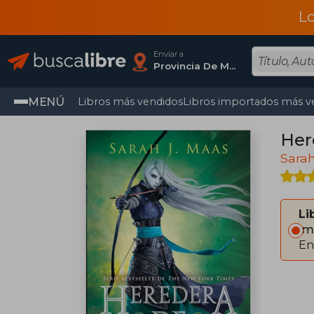
L
Enviar a
Provincia De Madrid
MENÚ
Libros más vendidos
Libros importados más v
Her
Sarah
Li
Im
En