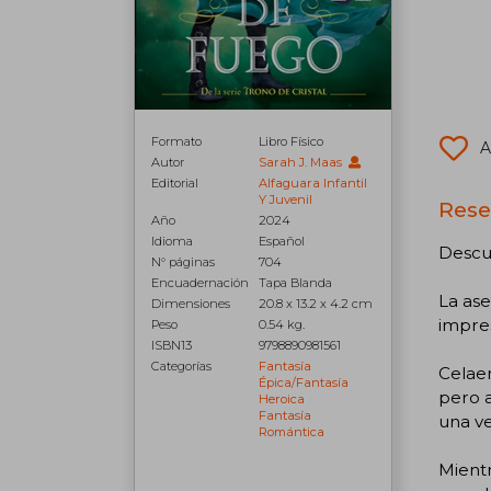
Formato
Libro Físico
A
Autor
Sarah J. Maas
Editorial
Alfaguara Infantil
Y Juvenil
Rese
Año
2024
Idioma
Español
Descub
N° páginas
704
Encuadernación
Tapa Blanda
La ase
Dimensiones
20.8 x 13.2 x 4.2 cm
impre
Peso
0.54 kg.
ISBN13
9798890981561
Categorías
Fantasía
Celae
Épica/fantasía
pero a
Heroica
Fantasía
una ve
Romántica
Mientr