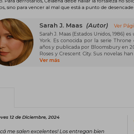
 Para derrotarlos, Celaena debe hallar la fortaleza no so
os, sino para vencer al mal que está a punto de desencade
Sarah J. Maas
(Autor)
Ver Pági
Sarah J. Maas (Estados Unidos, 1986) es
York. Es conocida por la serie Throne o
años y publicada por Bloomsbury en 20
Roses y Crescent City. Sus novelas han
han figurado en las listas de los más
Ver más
reconocida por su capacidad de cr
memorables, y ha recibido numerosos r
género de fantasía juvenil.
Neoyorquina de nacimiento, en la actua
y su perro, y cuenta con una comunida
Twitter y Facebook.
ves 12 de Diciembre, 2024
acá me salen excelentes! Los entregan bien