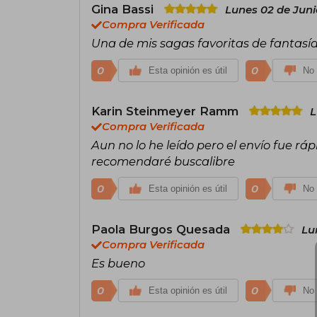
Gina Bassi
Lunes 02 de Juni
Compra Verificada
Una de mis sagas favoritas de fantasía 
0
0
Esta opinión es útil
No 
Karin Steinmeyer Ramm
L
Compra Verificada
Aun no lo he leído pero el envío fue rá
recomendaré buscalibre
0
0
Esta opinión es útil
No 
Paola Burgos Quesada
Lu
Compra Verificada
Es bueno
0
0
Esta opinión es útil
No 