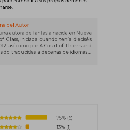
lo para combatir a sus propios demonios
narse.
na del Autor
 una autora de fantasía nacida en Nueva
f Glass, iniciada cuando tenía dieciséis
12, así como por A Court of Thorns and
 sido traducidas a decenas de idiomas y
 vendidos del New York Times. Maas es
ear mundos complejos y personajes
econocimientos por su contribución al
lidad vive en Pensilvania con su marido
d de más de treinta mil seguidores en
75% (6)
13% (1)