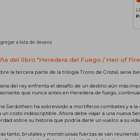
L
P
gregar a lista de deseos
ña del libro "Heredera del Fuego / Heir of Fire
re la tercera parte de la trilogía Trono de Cristal, serie b
sina del rey enfrenta el desafío de un destino aún más im
sionante que nunca antes en Heredera de fuego, continuac
na Sardothien ha sobrevivido a mortíferos combates y a l
 un costo indescriptible. Ahora debe viajar a una nueva ti
rdad sobre su historia que podría darle un vuelco a su vida,
as tanto, brutales y monstruosas fuerzas se van reuniendo 