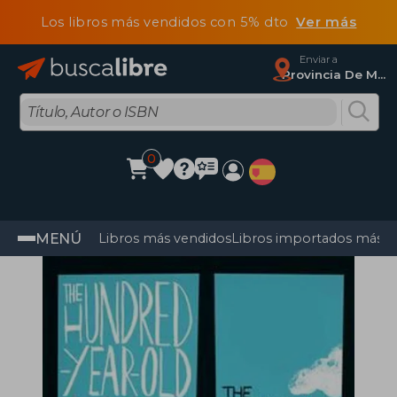
Los libros más vendidos con 5% dto
Ver más
Enviar a
Provincia De Madrid
0
MENÚ
Libros más vendidos
Libros importados más v