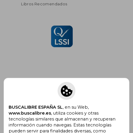
Libros Recomendados
Suscríbete para recibir ofertas y
promociones
BUSCALIBRE ESPAÑA SL
, en su Web,
www.buscalibre.es
, utiliza cookies y otras
tecnologías similares que almacenan y recuperan
¿Necesitas ayuda?
información cuando navegas. Estas tecnologías
pueden servir para finalidades diversas, como