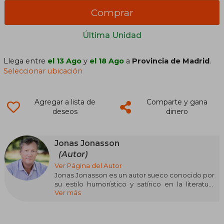
Comprar
Última Unidad
Llega entre
el 13 Ago
y
el 18 Ago
a
Provincia de Madrid
.
Seleccionar ubicación
Agregar a lista de
Comparte y gana
deseos
dinero
Jonas Jonasson
(Autor)
Ver Página del Autor
Jonas Jonasson es un autor sueco conocido por
su estilo humorístico y satírico en la literatura
Ver más
contemporánea. Su obra más célebre, El abuelo
que saltó por la ventana y se largó (2009), lo
catapultó a la fama internacional, destacándose
como una novela de aventuras cargada de