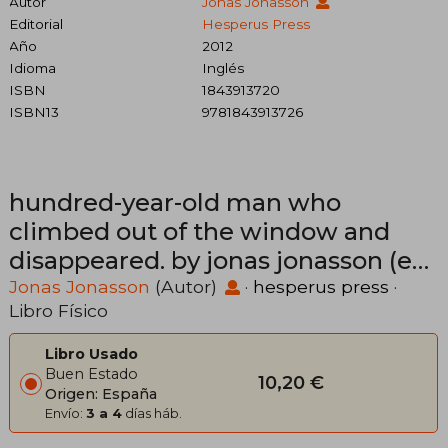
Autor
Jonas Jonasson
Editorial
Hesperus Press
Año
2012
Idioma
Inglés
ISBN
1843913720
ISBN13
9781843913726
hundred-year-old man who
climbed out of the window and
disappeared. by jonas jonasson (en
Inglés)
Jonas Jonasson
(Autor)
·
hesperus press
·
Libro Físico
Libro Usado
Buen Estado
10,20 €
Origen: España
Envío:
3 a 4
días háb.