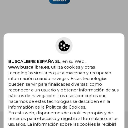
Suscríbete para recibir ofertas y
promociones
BUSCALIBRE ESPAÑA SL
, en su Web,
www.buscalibre.es
, utiliza cookies y otras
tecnologías similares que almacenan y recuperan
¿Necesitas ayuda?
información cuando navegas. Estas tecnologías
pueden servir para finalidades diversas, como
reconocer a un usuario y obtener información de sus
Ir a Centro de Soporte
hábitos de navegación. Los usos concretos que
hacemos de estas tecnologías se describen en la
información de la Política de Cookies.
En esta web, disponemos de cookies propias y de
terceros para el acceso y registro al formulario de los
Buscalibre España
. Calle Energía, 65, Nave 3 (08940),
usuarios. La información sobre las cookies la recibirá
Cornellà de Llobregat, Barcelona. Derechos Reservados.