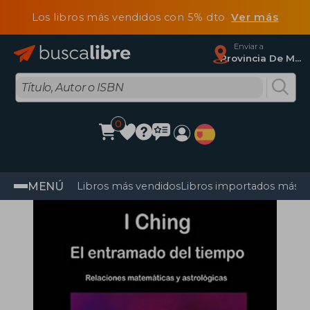
Los libros más vendidos con 5% dto
Ver más
Enviar a
Provincia De Madrid
0
MENÚ
Libros más vendidos
Libros importados más v