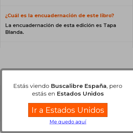
¿Cuál es la encuadernación de este libro?
La encuadernación de esta edición es Tapa
Blanda.
Preguntas y respuestas sobre el libro
Estás viendo
Buscalibre España
, pero
estás en
Estados Unidos
¿Tienes una pregunta sobre el libro?
Inicia
sesión
para poder agregar tu propia pregunta.
Ir a Estados Unidos
Me quedo aquí