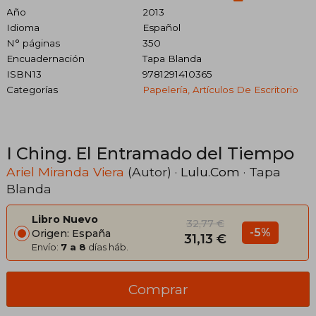
Año
2013
Idioma
Español
N° páginas
350
Encuadernación
Tapa Blanda
ISBN13
9781291410365
Categorías
Papelería, Artículos De Escritorio
I Ching. El Entramado del Tiempo
Ariel Miranda Viera
(Autor) ·
Lulu.Com
· Tapa
Blanda
Libro Nuevo
32,77 €
-5%
Origen: España
31,13 €
Envío:
7 a 8
días háb.
Comprar