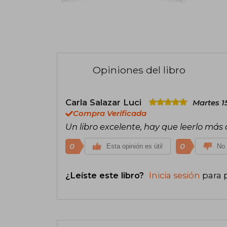
Opiniones del libro
Carla Salazar Luci
Martes 1
Compra Verificada
Un libro excelente, hay que leerlo más
0
0
Esta opinión es útil
No 
¿Leíste este libro?
Inicia sesión
para 