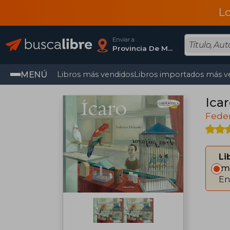
L
Enviar a
Provincia De Madrid
MENÚ
Libros más vendidos
Libros importados más v
Ica
Feder
Li
Im
En