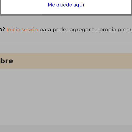
libro
Me quedo aquí
o?
Inicia sesión
para poder agregar tu propia preg
ibre