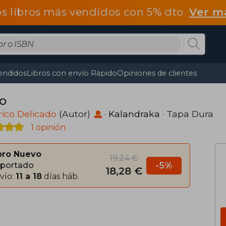
os libros más vendidos con 5% dto
Ver m
endidos
Libros con envío Rápido
Opiniones de clientes
ro
ico Delicado
(Autor)
·
Kalandraka
· Tapa Dura
1 opinión
bro Nuevo
19,24 €
-5%
portado
18,28 €
vío:
11 a 18
días háb.