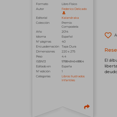
Formato
Libro Físico
Autor
Federico Delicado
Editorial
Kalandraka
Colección
Premio
Compostela
Año
2014
A
Idioma
Español
N° páginas
40
Encuadernación
Tapa Dura
Reseñ
Dimensiones
220 x 275
Peso
4.4
El ál
ISBN13
9788484648864
libert
Editado en
España
deudo
N° edición
1
Categorías
Libros Ilustrados
Infantiles