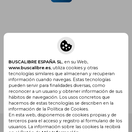
Suscríbete para recibir ofertas y
promociones
BUSCALIBRE ESPAÑA SL
, en su Web,
www.buscalibre.es
, utiliza cookies y otras
tecnologías similares que almacenan y recuperan
¿Necesitas ayuda?
información cuando navegas. Estas tecnologías
pueden servir para finalidades diversas, como
reconocer a un usuario y obtener información de sus
Ir a Centro de Soporte
hábitos de navegación. Los usos concretos que
hacemos de estas tecnologías se describen en la
información de la Política de Cookies.
En esta web, disponemos de cookies propias y de
terceros para el acceso y registro al formulario de los
Buscalibre España
. Calle Energía, 65, Nave 3 (08940),
usuarios. La información sobre las cookies la recibirá
Cornellà de Llobregat, Barcelona. Derechos Reservados.