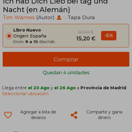
Ich hab Dich Lieb bei tag und
Nacht (en Alemán)
Tim Warnes
(Autor)
· · Tapa Dura
Libro Nuevo
16,00 €
-5%
Origen: España
15,20 €
Envío:
8 a 10
días háb.
Comprar
Quedan 4 unidades
Llega entre
el 20 Ago
y
el 26 Ago
a
Provincia de Madrid
.
Seleccionar ubicación
Agregar a lista de
Comparte y gana
deseos
dinero