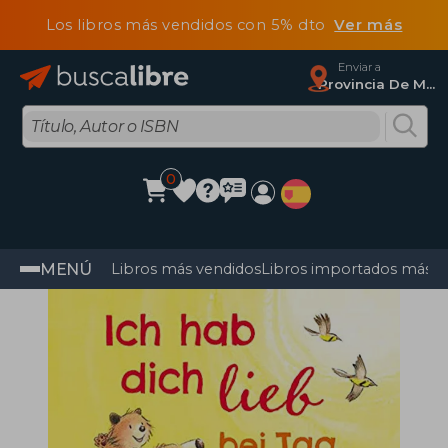
Los libros más vendidos con 5% dto
Ver más
Enviar a
Provincia De Madrid
0
MENÚ
Libros más vendidos
Libros importados más v