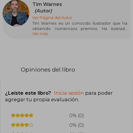
Tim Warnes
(Autor)
Ver Página del Autor
Tim Warnes es un conocido ilustrador que ha
obtenido numerosos premios. Ha ilustrado
Ver más
cerca de ochenta álbumes infantiles que se han
traducido a numerosos idiomas.
Opiniones del libro
¿Leíste este libro?
Inicia sesión
para poder
agregar tu propia evaluación
.
0% (0)
0% (0)