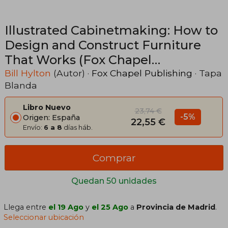
Illustrated Cabinetmaking: How to
Design and Construct Furniture
That Works (Fox Chapel
Publishing) Over 1300 Drawings &
Bill Hylton
(Autor) ·
Fox Chapel Publishing
· Tapa
Blanda
Diagrams for Drawers, Tables,
Beds, Bookcases, Cabinets, Joints &
Libro Nuevo
23,74 €
Subassemblies (en Inglés)
-5%
Origen: España
22,55 €
Envío:
6 a 8
días háb.
Comprar
Quedan 50 unidades
Llega entre
el 19 Ago
y
el 25 Ago
a
Provincia de Madrid
.
Seleccionar ubicación