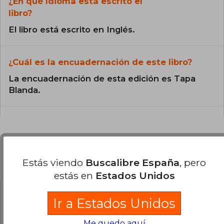
¿En qué Idioma está escrito el
libro?
El libro está escrito en Inglés.
¿Cuál es la encuadernación de este libro?
La encuadernación de esta edición es Tapa
Blanda.
Preguntas y respuestas sobre el libro
Estás viendo
Buscalibre España
, pero
estás en
Estados Unidos
Ir a Estados Unidos
¿Tienes una pregunta sobre el libro?
Inicia
sesión
para poder agregar tu propia pregunta.
Me quedo aquí