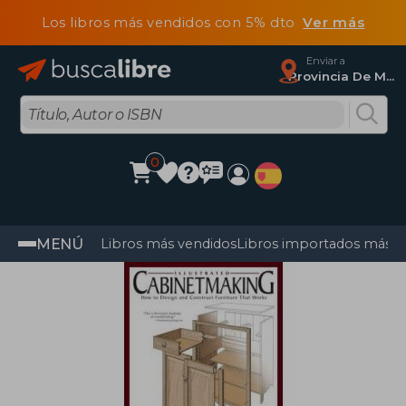
Los libros más vendidos con 5% dto
Ver más
Enviar a
Provincia De Madrid
0
MENÚ
Libros más vendidos
Libros importados más v