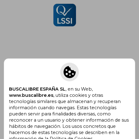
Suscríbete para recibir ofertas y
promociones
BUSCALIBRE ESPAÑA SL
, en su Web,
www.buscalibre.es
, utiliza cookies y otras
tecnologías similares que almacenan y recuperan
¿Necesitas ayuda?
información cuando navegas. Estas tecnologías
pueden servir para finalidades diversas, como
reconocer a un usuario y obtener información de sus
Ir a Centro de Soporte
hábitos de navegación. Los usos concretos que
hacemos de estas tecnologías se describen en la
información de la Política de Cookies.