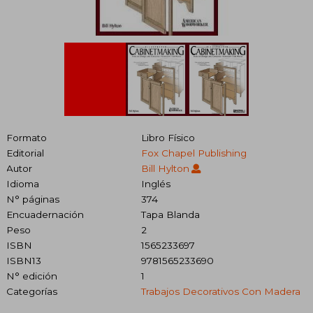
Formato
Libro Físico
Editorial
Fox Chapel Publishing
Autor
Bill Hylton
Idioma
Inglés
N° páginas
374
Encuadernación
Tapa Blanda
Peso
2
ISBN
1565233697
ISBN13
9781565233690
N° edición
1
Categorías
Trabajos Decorativos Con Madera