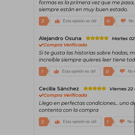
formas es la primera vez que me pasa
siempre están en muy buen estado.
3
0
Esta opinión es útil
No 
Alejandro Osuna
Martes 02
Compra Verificada
Si te gusta las historias sobre hadas, 
increíble siempre quieres leer tiene to
1
0
Esta opinión es útil
No e
Cecilia Sánchez
Viernes 22
Compra Verificada
Llego en perfectas condiciones... uno d
contenta con la compra
2
1
Esta opinión es útil
No e