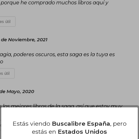
, porque he comprado muchos libros aquí y
es útil
 de Noviembre, 2021
magia, poderes oscuros, esta saga es la tuya es
do
s útil
 de Mayo, 2020
e los mejores libros de la saga, así que estoy muy
Estás viendo
Buscalibre España
, pero
s útil
estás en
Estados Unidos