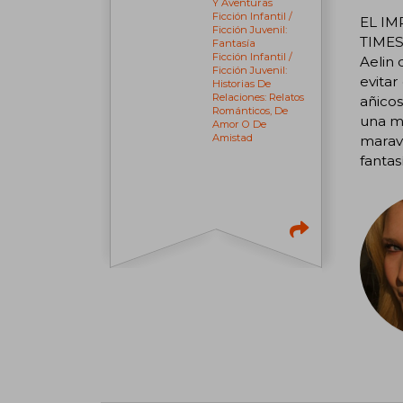
Y Aventuras
Ficción Infantil /
EL IM
Ficción Juvenil:
TIMES
Fantasía
Ficción Infantil /
Aelin 
Ficción Juvenil:
evitar
Historias De
Relaciones: Relatos
añico
Románticos, De
una ma
Amor O De
Amistad
marav
fantas