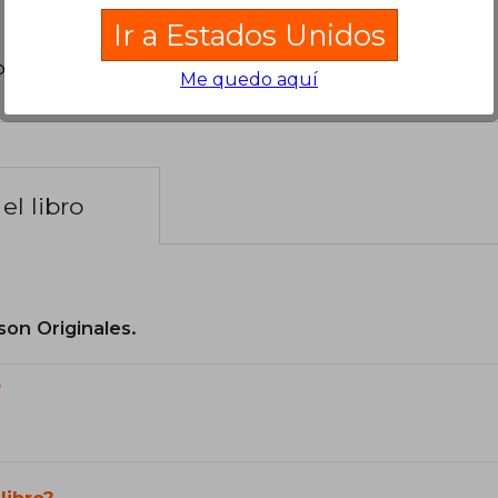
Ir a Estados Unidos
poder agregar tu propia evaluación
.
Me quedo aquí
el libro
son Originales.
?
libro?