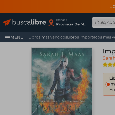
L
Enviar a
Provincia De Madrid
MENÚ
Libros más vendidos
Libros importados más v
Imp
Sarah
Li
Im
En