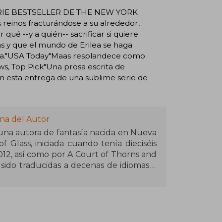
RIE BESTSELLER DE THE NEW YORK
einos fracturándose a su alrededor,
qué --y a quién-- sacrificar si quiere
as y que el mundo de Erilea se haga
asía."USA Today"Maas resplandece como
ws, Top Pick"Una prosa escrita de
n esta entrega de una sublime serie de
na del Autor
 una autora de fantasía nacida en Nueva
f Glass, iniciada cuando tenía dieciséis
12, así como por A Court of Thorns and
 sido traducidas a decenas de idiomas y
 vendidos del New York Times. Maas es
ear mundos complejos y personajes
econocimientos por su contribución al
lidad vive en Pensilvania con su marido