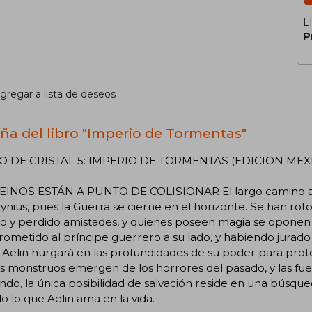
L
P
gregar a lista de deseos
ña del libro "Imperio de Tormentas"
 DE CRISTAL 5: IMPERIO DE TORMENTAS (EDICION MEX
EINOS ESTÁN A PUNTO DE COLISIONAR El largo camino al
ynius, pues la Guerra se cierne en el horizonte. Se han rot
o y perdido amistades, y quienes poseen magia se oponen 
metido al príncipe guerrero a su lado, y habiendo jurado f
, Aelin hurgará en las profundidades de su poder para pro
s monstruos emergen de los horrores del pasado, y las fu
do, la única posibilidad de salvación reside en una búsqu
o lo que Aelin ama en la vida.