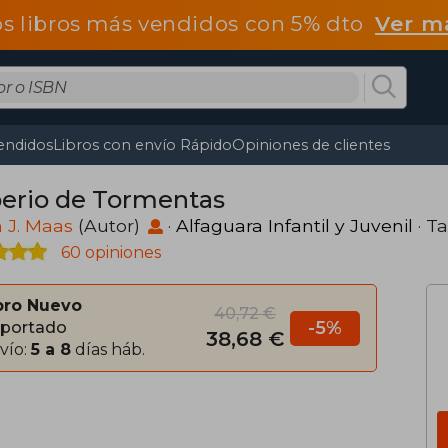
os libros más vendidos con 5% dto
Ver m
endidos
Libros con envío Rápido
Opiniones de clientes
erio de Tormentas
 J. Maas
(Autor)
·
Alfaguara Infantil y Juvenil
· T
60 opiniones
bro Nuevo
40,72 €
-5%
portado
38,68 €
vío:
5 a 8
días háb.