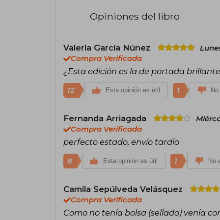
Opiniones del libro
Valeria García Núñez
Lunes
Compra Verificada
¿Esta edición es la de portada brillant
12
1
Esta opinión es útil
No 
Fernanda Arriagada
Miérco
Compra Verificada
perfecto estado, envío tardío
8
1
Esta opinión es útil
No e
Camila Sepúlveda Velásquez
Compra Verificada
Como no tenía bolsa (sellado) venía c