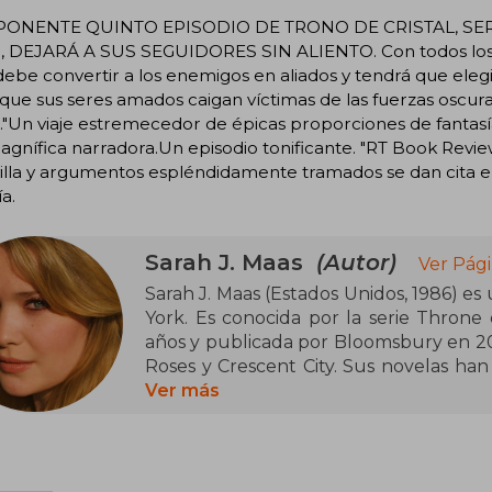
PONENTE QUINTO EPISODIO DE TRONO DE CRISTAL, SE
, DEJARÁ A SUS SEGUIDORES SIN ALIENTO. Con todos los r
debe convertir a los enemigos en aliados y tendrá que elegir 
 que sus seres amados caigan víctimas de las fuerzas oscur
s."Un viaje estremecedor de épicas proporciones de fant
gnífica narradora.Un episodio tonificante. "RT Book Revie
illa y argumentos espléndidamente tramados se dan cita e
ía.
Sarah J. Maas
(Autor)
Ver Pági
Sarah J. Maas (Estados Unidos, 1986) es
York. Es conocida por la serie Throne o
años y publicada por Bloomsbury en 20
Roses y Crescent City. Sus novelas han
han figurado en las listas de los más
Ver más
reconocida por su capacidad de cr
memorables, y ha recibido numerosos r
género de fantasía juvenil.
Neoyorquina de nacimiento, en la actua