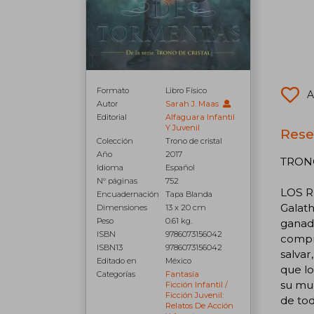
Formato
Libro Físico
A
Autor
Sarah J. Maas
Editorial
Alfaguara Infantil
Y Juvenil
Rese
Colección
Trono de cristal
Año
2017
TRONO
Idioma
Español
N° páginas
752
LOS R
Encuadernación
Tapa Blanda
Galath
Dimensiones
13 x 20 cm
Peso
0.61 kg.
ganad
ISBN
9786073156042
compro
ISBN13
9786073156042
salvar
Editado en
México
que lo
Categorías
Fantasía
su mun
Ficción Infantil /
Ficción Juvenil:
de tod
Relatos De Acción