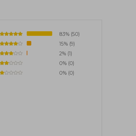
d de más de treinta mil seguidores en
83% (50)
15% (9)
2% (1)
0% (0)
0% (0)