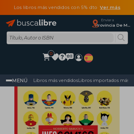
Los libros más vendidos con 5% dto
Ver más
Enviar a
Provincia De Madrid
0
MENÚ
Libros más vendidos
Libros importados más v