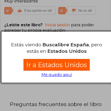
Muy interesante
0
0
Esta opinión es útil
No es útil
¿Leíste este libro?
Inicia sesión
para poder
agregar tu propia evaluación
.
0% (0)
Estás viendo
Buscalibre España
, pero
estás en
Estados Unidos
100% (1)
0% (0)
Ir a Estados Unidos
0% (0)
Me quedo aquí
0% (0)
Preguntas frecuentes sobre el libro