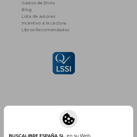
Gastos de Envío
Blog
Lista de autores
Incentivo a la Lectura
Libros Recomendados
Suscríbete para recibir ofertas y
promociones
BUSCALIBRE ESPAÑA SL
, en su Web,