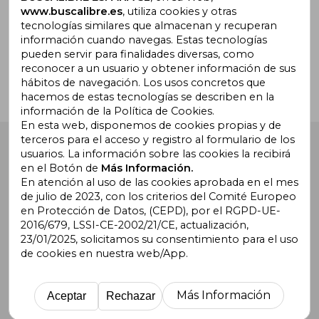
www.buscalibre.es
, utiliza cookies y otras
tecnologías similares que almacenan y recuperan
¿Necesitas ayuda?
información cuando navegas. Estas tecnologías
pueden servir para finalidades diversas, como
reconocer a un usuario y obtener información de sus
Ir a Centro de Soporte
hábitos de navegación. Los usos concretos que
hacemos de estas tecnologías se describen en la
información de la Política de Cookies.
En esta web, disponemos de cookies propias y de
terceros para el acceso y registro al formulario de los
Buscalibre España
. Calle Energía, 65, Nave 3 (08940),
usuarios. La información sobre las cookies la recibirá
Cornellà de Llobregat, Barcelona. Derechos Reservados.
en el Botón de
Más Información.
En atención al uso de las cookies aprobada en el mes
de julio de 2023, con los criterios del Comité Europeo
en Protección de Datos, (CEPD), por el RGPD-UE-
2016/679, LSSI-CE-2002/21/CE, actualización,
23/01/2025, solicitamos su consentimiento para el uso
de cookies en nuestra web/App.
Buscalibre Argentina
|
Buscalibre Chile
|
Buscalibre
Colombia
|
Buscalibre Ecuador
|
Buscalibre España
|
Buscalibre Uruguay
|
Buscalibre México
|
Buscalibre
Más Información
Aceptar
Rechazar
Perú
|
Buscalibre Estados Unidos
|
Buscalibre Otros
Países
|
Bookdelivery Reino Unido