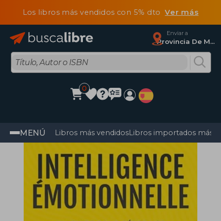
Los libros más vendidos con 5% dto
Ver más
Enviar a
Provincia De Madrid
0
MENÚ
Libros más vendidos
Libros importados más v