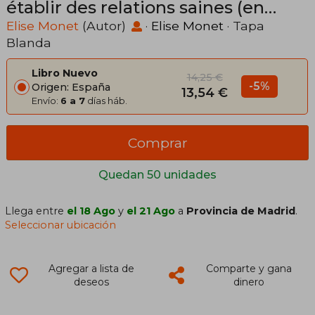
établir des relations saines (en
Francés)
Elise Monet
(Autor)
·
Elise Monet
· Tapa
Blanda
Libro Nuevo
14,25 €
-5%
Origen: España
13,54 €
Envío:
6 a 7
días háb.
Comprar
Quedan 50 unidades
Llega entre
el 18 Ago
y
el 21 Ago
a
Provincia de Madrid
.
Seleccionar ubicación
Agregar a lista de
Comparte y gana
deseos
dinero