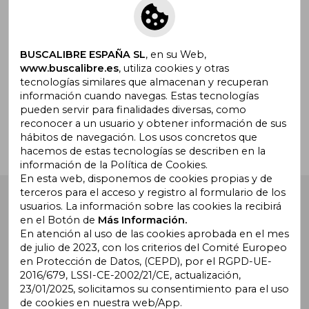
Suscríbete para recibir ofertas y
promociones
BUSCALIBRE ESPAÑA SL
, en su Web,
www.buscalibre.es
, utiliza cookies y otras
tecnologías similares que almacenan y recuperan
¿Necesitas ayuda?
información cuando navegas. Estas tecnologías
pueden servir para finalidades diversas, como
reconocer a un usuario y obtener información de sus
Ir a Centro de Soporte
hábitos de navegación. Los usos concretos que
hacemos de estas tecnologías se describen en la
información de la Política de Cookies.
En esta web, disponemos de cookies propias y de
terceros para el acceso y registro al formulario de los
Buscalibre España
. Calle Energía, 65, Nave 3 (08940),
usuarios. La información sobre las cookies la recibirá
Cornellà de Llobregat, Barcelona. Derechos Reservados.
en el Botón de
Más Información.
En atención al uso de las cookies aprobada en el mes
de julio de 2023, con los criterios del Comité Europeo
en Protección de Datos, (CEPD), por el RGPD-UE-
2016/679, LSSI-CE-2002/21/CE, actualización,
23/01/2025, solicitamos su consentimiento para el uso
de cookies en nuestra web/App.
Buscalibre Argentina
|
Buscalibre Chile
|
Buscalibre