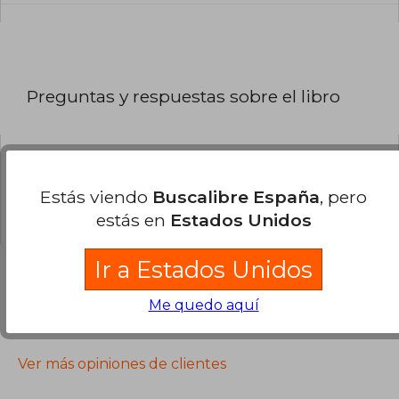
Preguntas y respuestas sobre el libro
¿Tienes una pregunta sobre el libro?
Inicia
Estás viendo
Buscalibre España
, pero
sesión
para poder agregar tu propia pregunta.
estás en
Estados Unidos
Ir a Estados Unidos
Me quedo aquí
Opiniones sobre Buscalibre
Ver más opiniones de clientes