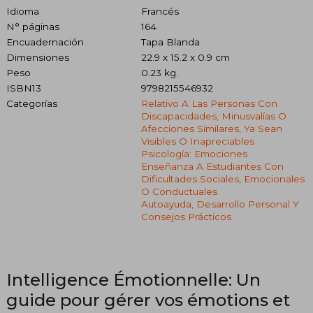
Idioma
Francés
N° páginas
164
Encuadernación
Tapa Blanda
Dimensiones
22.9 x 15.2 x 0.9 cm
Peso
0.23 kg.
ISBN13
9798215546932
Categorías
Relativo A Las Personas Con
Discapacidades, Minusvalías O
Afecciones Similares, Ya Sean
Visibles O Inapreciables
Psicología: Emociones
Enseñanza A Estudiantes Con
Dificultades Sociales, Emocionales
O Conductuales
Autoayuda, Desarrollo Personal Y
Consejos Prácticos
Intelligence Émotionnelle: Un
guide pour gérer vos émotions et