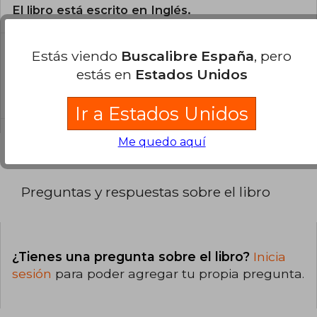
El libro está escrito en Inglés.
Estás viendo
Buscalibre España
, pero
¿Cuál es la encuadernación de este libro?
estás en
Estados Unidos
La encuadernación de esta edición es Tapa
Blanda.
Ir a Estados Unidos
Me quedo aquí
Preguntas y respuestas sobre el libro
¿Tienes una pregunta sobre el libro?
Inicia
sesión
para poder agregar tu propia pregunta.