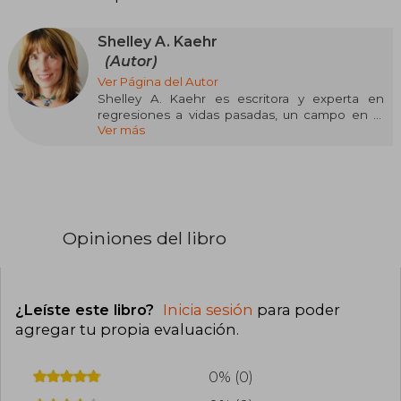
Shelley A. Kaehr
(Autor)
Ver Página del Autor
Shelley A. Kaehr es escritora y experta en
regresiones a vidas pasadas, un campo en el
Ver más
que lleva trabajando más de dos décadas. Su
método, que combina la hipnosis con la
sanación energética, está respaldado por
importantes estudiosos de la conciencia,
incluidos Raymond Moody, pionero en la
investigación de las experiencias próximas a la
muerte, y Brian Weiss, líder en el estudio de la
Opiniones del libro
regresión a vidas pasadas. Shelley A. Kaehr
cuenta con formación en ciencias
parapsicológicas por el Instituto
Estadounidense de Teología Holística y es
¿Leíste este libro?
Inicia sesión
para poder
autora de una extensa obra, seguida por
lectores de todo el mundo.
agregar tu propia evaluación
.
0% (0)