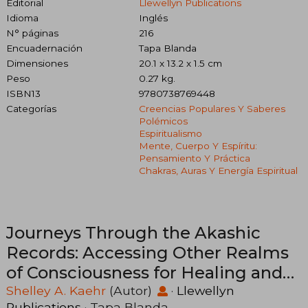
Editorial
Llewellyn Publications
Idioma
Inglés
N° páginas
216
Encuadernación
Tapa Blanda
Dimensiones
20.1 x 13.2 x 1.5 cm
Peso
0.27 kg.
ISBN13
9780738769448
Categorías
Creencias Populares Y Saberes
Polémicos
Espiritualismo
Mente, Cuerpo Y Espíritu:
Pensamiento Y Práctica
Chakras, Auras Y Energía Espiritual
Journeys Through the Akashic
Records: Accessing Other Realms
of Consciousness for Healing and
Transformation (en Inglés)
Shelley A. Kaehr
(Autor)
·
Llewellyn
Publications
· Tapa Blanda