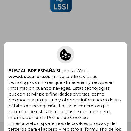
Suscríbete para recibir ofertas y
promociones
BUSCALIBRE ESPAÑA SL
, en su Web,
www.buscalibre.es
, utiliza cookies y otras
tecnologías similares que almacenan y recuperan
¿Necesitas ayuda?
información cuando navegas. Estas tecnologías
pueden servir para finalidades diversas, como
reconocer a un usuario y obtener información de sus
Ir a Centro de Soporte
hábitos de navegación. Los usos concretos que
hacemos de estas tecnologías se describen en la
información de la Política de Cookies.
En esta web, disponemos de cookies propias y de
terceros para el acceso y registro al formulario de los
Buscalibre España
. Calle Energía, 65, Nave 3 (08940),