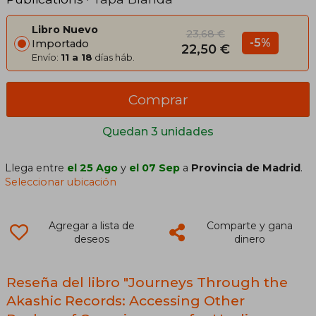
Libro Nuevo
23,68 €
-5%
Importado
22,50 €
Envío:
11 a 18
días háb.
Comprar
Quedan 3 unidades
Llega entre
el 25 Ago
y
el 07 Sep
a
Provincia de Madrid
.
Seleccionar ubicación
Agregar a lista de
Comparte y gana
deseos
dinero
Reseña del libro "Journeys Through the
Akashic Records: Accessing Other