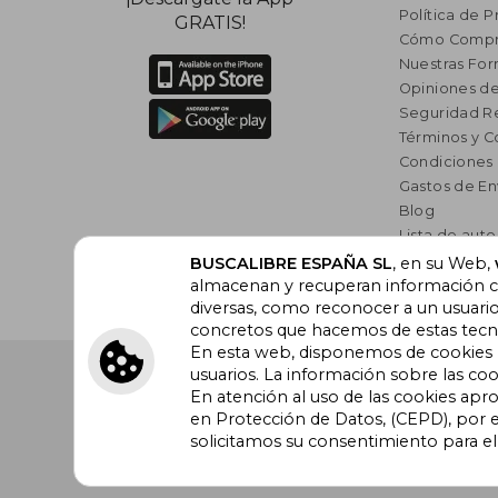
Política de P
GRATIS!
Cómo Compr
Nuestras Fo
Opiniones de
Seguridad R
Términos y C
Condiciones
Gastos de En
Blog
Lista de auto
Incentivo a l
BUSCALIBRE ESPAÑA SL
, en su Web,
almacenan y recuperan información cu
Libros Rec
diversas, como reconocer a un usuari
concretos que hacemos de estas tecnol
En esta web, disponemos de cookies pr
Buscalibre España
. Calle Energía, 65, Nave 3 (08940
usuarios. La información sobre las coo
Barcelona. Derechos Reservados.
En atención al uso de las cookies apr
en Protección de Datos, (CEPD), por e
solicitamos su consentimiento para e
Buscalibre Argentina
|
Buscalibre Chile
|
Buscali
Perú
|
Buscalibre Estados Unidos
|
Buscalibre Ot