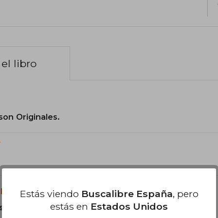
el libro
son Originales.
?
libro?
Estás viendo
Buscalibre España
, pero
estás en
Estados Unidos
s Tapa Dura.