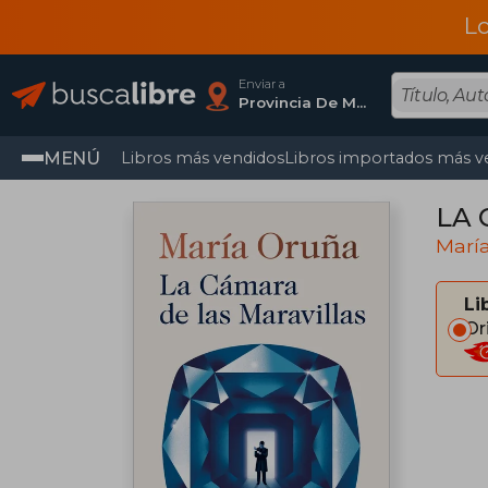
L
Enviar a
Provincia De Madrid
MENÚ
Libros más vendidos
Libros importados más v
LA 
Marí
Li
Or