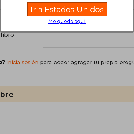
Ir a Estados Unidos
Me quedo aquí
libro
o?
Inicia sesión
para poder agregar tu propia preg
ibre