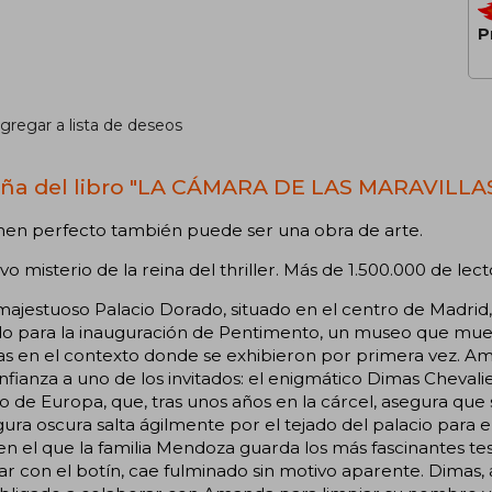
P
gregar a lista de deseos
ña del libro "LA CÁMARA DE LAS MARAVILLA
imen perfecto también puede ser una obra de arte.
vo misterio de la reina del thriller. Más de 1.500.000 de lect
majestuoso Palacio Dorado, situado en el centro de Madrid,
do para la inauguración de Pentimento, un museo que mue
as en el contexto donde se exhibieron por primera vez. A
fianza a uno de los invitados: el enigmático Dimas Chevali
 de Europa, que, tras unos años en la cárcel, asegura que
gura oscura salta ágilmente por el tejado del palacio para e
en el que la familia Mendoza guarda los más fascinantes tes
r con el botín, cae fulminado sin motivo aparente. Dimas, 