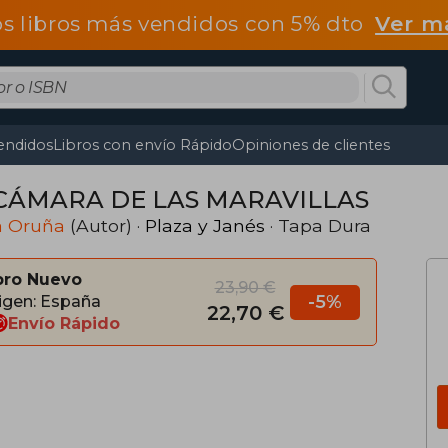
os libros más vendidos con 5% dto
Ver m
endidos
Libros con envío Rápido
Opiniones de clientes
CÁMARA DE LAS MARAVILLAS
a Oruña
(Autor) ·
Plaza y Janés
· Tapa Dura
bro Nuevo
23,90 €
-5%
igen: España
22,70 €
Envío Rápido