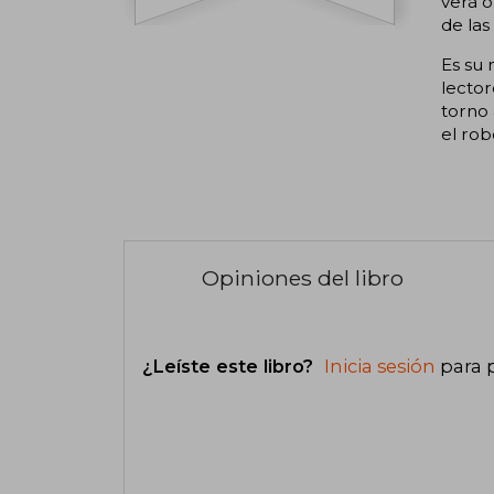
verá 
de las
Es su 
lector
torno 
el robo
Opiniones del libro
¿Leíste este libro?
Inicia sesión
para 