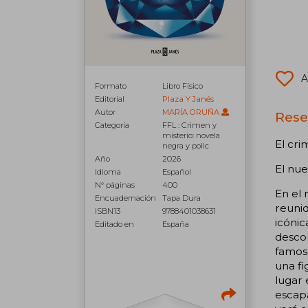
A
Formato
Libro Físico
Editorial
Plaza Y Janés
Autor
MARÍA ORUÑA
Rese
Categoría
FFL : Crimen y
misterio: novela
El cr
negra y polic
Año
2026
El nue
Idioma
Español
N° páginas
400
En el 
Encuadernación
Tapa Dura
reuni
ISBN13
9788401038631
icónic
Editado en
España
descon
famoso
una fi
lugar 
escapa