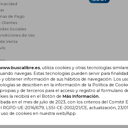
rivacidad
ar
rmas de Pago
 Clientes
edes Sociales
ondiciones de Uso
 de Venta
vío
res
a Lectura
www.buscalibre.es
, utiliza cookies y otras tecnologías similar
ando navegas. Estas tecnologías pueden servir para finalida
omendados
o y obtener información de sus hábitos de navegación. Los us
ogías se describen en la información de la Política de Cooki
opias y de terceros para el acceso y registro al formulario d
), Cornellà de Llobregat,
kies la recibirá en el Botón de
Más Información.
obada en el mes de julio de 2023, con los criterios del Comité
l RGPD-UE-2016/679, LSSI-CE-2002/21/CE, actualización, 23/01
l uso de cookies en nuestra web/App.
bre Colombia
|
Buscalibre Ecuador
|
Buscalibre España
|
Buscalib
ros Países
|
Bookdelivery Reino Unido