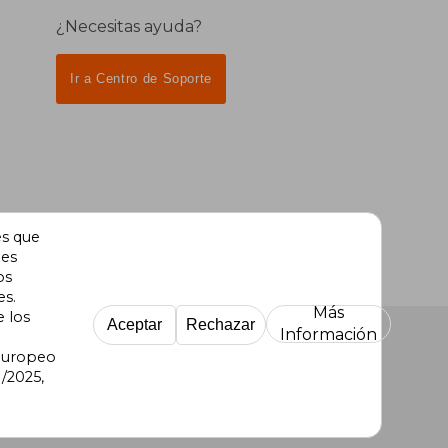
¿Necesitas ayuda?
Ir a Centro de Soporte
es que
des
os
es.
Más
e los
Aceptar
Rechazar
Información
 Europeo
/2025,
re Uruguay
|
Buscalibre México
|
Buscalibre