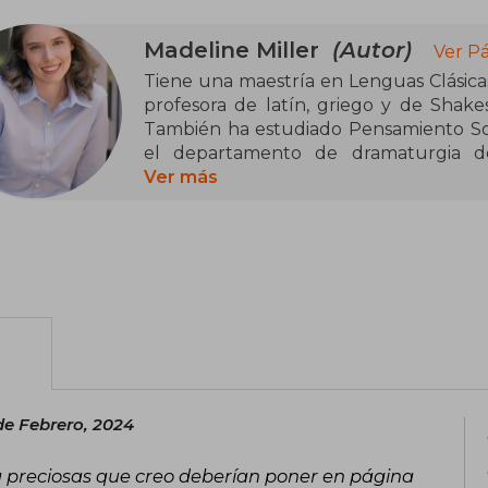
Madeline Miller
(Autor)
Ver P
Tiene una maestría en Lenguas Clásicas
profesora de latín, griego y de Shake
También ha estudiado Pensamiento Soci
el departamento de dramaturgia d
especializó en la adaptación de los t
Ver más
Actualmente vive en Cambridge, Massac
de Febrero, 2024
da preciosas que creo deberían poner en página