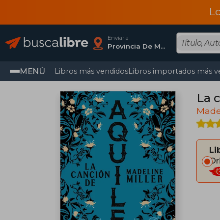
L
Enviar a
Provincia De Madrid
MENÚ
Libros más vendidos
Libros importados más v
La 
Madel
Li
Or