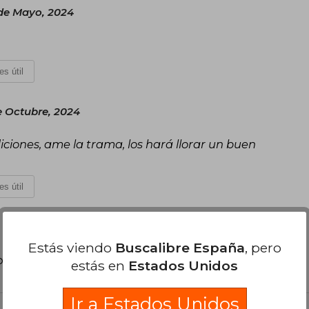
 de Mayo, 2024
es útil
e Octubre, 2024
iciones, ame la trama, los hará llorar un buen
es útil
Estás viendo
Buscalibre España
, pero
poder agregar tu propia evaluación
.
estás en
Estados Unidos
Ir a Estados Unidos