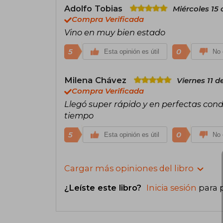
Adolfo Tobias
Miércoles 15
Compra Verificada
Vino en muy bien estado
5
0
Esta opinión es útil
No 
Milena Chávez
Viernes 11 d
Compra Verificada
Llegó super rápido y en perfectas cond
tiempo
5
0
Esta opinión es útil
No 
Cargar más opiniones del libro
¿Leíste este libro?
Inicia sesión
para 