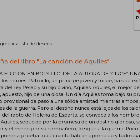
P
gregar a lista de deseos
ña del libro "La canción de Aquiles"
 EDICIÓN EN BOLSILLO. DE LA AUTORA DE "CIRCE", UNA
 los héroes. Patroclo, un príncipe joven y torpe, ha sido exil
 del rey Peleo y su hijo divino, Aquiles. Aquiles, el mejor de
, apuesto, hijo de una diosa. Un día Aquiles toma bajo su pr
o provisional da paso a una sólida amistad mientras ambos 
tes de la guerra. Pero el destino nunca está lejos de los tal
a del rapto de Helena de Esparta, se convoca a los hombres
 Aquiles, seducido por la promesa de un destino glorioso, se
r y el miedo por su compañero, lo sigue a la guerra. Poco 
a poner a prueba todo cuanto habían aprendido y todo cu