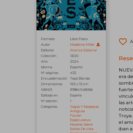
Formato
Libro Físico
A
Autor
Madeline Miller
Editorial
Alianza Editorial
Colección
13/20
Rese
Año
2024
Idioma
Español
NUEVA
N° páginas
432
era de
Encuadernación
Tapa Blanda
sombra
Dimensiones
19.5 x 13 cm
fuerte
ISBN13
9788411485166
víncul
Editado en
España
N° edición
1
las ar
Categorías
Sagas Y Epopeyas
notici
Antiguas
Troya.
Ficción
Especulativa
el amo
Novelas Sobre
iban 
Estilos De Vida