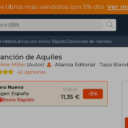
os libros más vendidos con 5% dto
Ver m
endidos
Libros con envío Rápido
Opiniones de clientes
canción de Aquiles
ine Miller
(Autor)
·
Alianza Editorial
· Tapa Blan
42 opiniones
bro Nuevo
11,95 €
-5%
igen: España
11,35 €
Envío Rápido