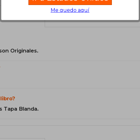
Me quedo aquí
el libro
son Originales.
?
libro?
s Tapa Blanda.