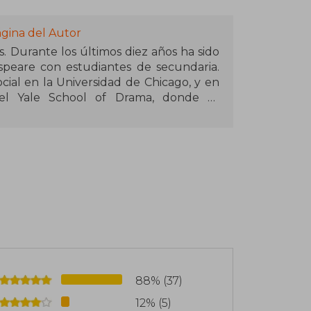
ágina del Autor
. Durante los últimos diez años ha sido
speare con estudiantes de secundaria.
al en la Universidad de Chicago, y en
el Yale School of Drama, donde se
extos clásicos a las formas modernas.
husetts, donde enseña y escribe.
88% (37)
12% (5)