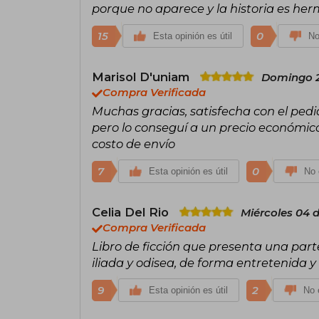
porque no aparece y la historia es he
15
0
Esta opinión es útil
No
Marisol D'uniam
Domingo 2
Compra Verificada
Muchas gracias, satisfecha con el ped
pero lo conseguí a un precio económico
costo de envío
7
0
Esta opinión es útil
No 
Celia Del Rio
Miércoles 04 
Compra Verificada
Libro de ficción que presenta una part
iliada y odisea, de forma entretenida y
9
2
Esta opinión es útil
No e