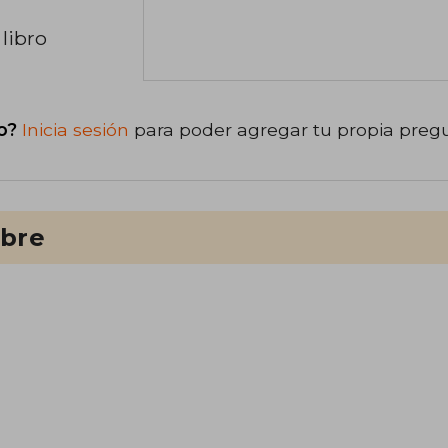
libro
o?
Inicia sesión
para poder agregar tu propia preg
ibre