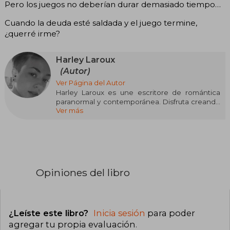
Pero los juegos no deberían durar demasiado tiempo…
Cuando la deuda esté saldada y el juego termine,
¿querré irme?
Harley Laroux
(Autor)
Ver Página del Autor
Harley Laroux es une escritore de romántica
paranormal y contemporánea. Disfruta creando
Ver más
historias eróticas y explorando su lado más
oscuro y pervertido, cuanto más espeluznantes
mejor. Vive en el estado de Washington con su
marido y tres gatos. Se le puede encontrar en
su escritorio bebiendo té con al menos un gato
en su regazo.
Opiniones del libro
¿Leíste este libro?
Inicia sesión
para poder
agregar tu propia evaluación
.