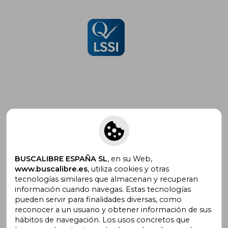
Suscríbete para recibir ofertas y
promociones
BUSCALIBRE ESPAÑA SL
, en su Web,
www.buscalibre.es
, utiliza cookies y otras
tecnologías similares que almacenan y recuperan
¿Necesitas ayuda?
información cuando navegas. Estas tecnologías
pueden servir para finalidades diversas, como
reconocer a un usuario y obtener información de sus
Ir a Centro de Soporte
hábitos de navegación. Los usos concretos que