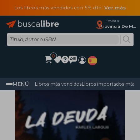
Los libros más vendidos con 5% dto
Ver más
Enviar a
Provincia De Madrid
0
MENÚ
Libros más vendidos
Libros importados más v