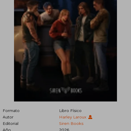
Formato
Libro Físico
Autor
Harley Laroux
Editorial
Siren Books
Año
2026