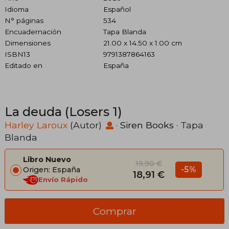
Idioma
Español
N° páginas
534
Encuadernación
Tapa Blanda
Dimensiones
21.00 x 14.50 x 1.00 cm
ISBN13
9791387864163
Editado en
España
La deuda (Losers 1)
Harley Laroux
(Autor)
·
Siren Books
· Tapa
Blanda
Libro Nuevo
19,90 €
-5%
Origen: España
18,91 €
Envío Rápido
Comprar