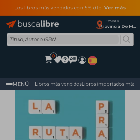
Los libros más vendidos con 5% dto
Ver más
Enviar a
Provincia De Madrid
0
MENÚ
Libros más vendidos
Libros importados más v