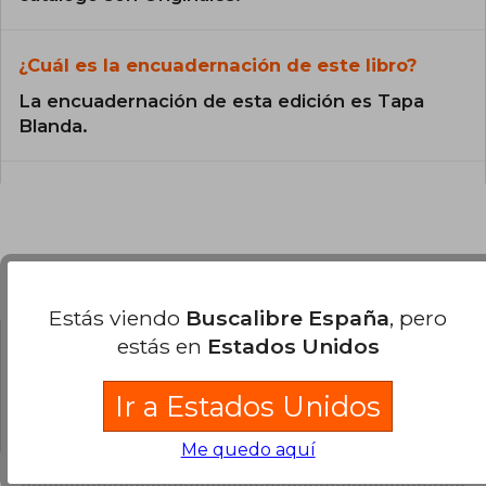
¿Cuál es la encuadernación de este libro?
La encuadernación de esta edición es Tapa
Blanda.
Preguntas y respuestas sobre el libro
Estás viendo
Buscalibre España
, pero
estás en
Estados Unidos
¿Tienes una pregunta sobre el libro?
Inicia
sesión
para poder agregar tu propia pregunta.
Ir a Estados Unidos
Me quedo aquí