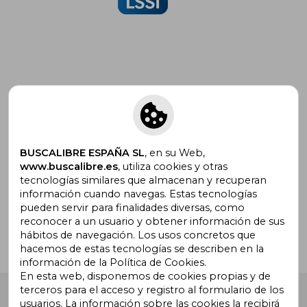
Suscríbete para recibir ofertas y
promociones
BUSCALIBRE ESPAÑA SL
, en su Web,
www.buscalibre.es
, utiliza cookies y otras
tecnologías similares que almacenan y recuperan
¿Necesitas ayuda?
información cuando navegas. Estas tecnologías
pueden servir para finalidades diversas, como
reconocer a un usuario y obtener información de sus
Ir a Centro de Soporte
hábitos de navegación. Los usos concretos que
hacemos de estas tecnologías se describen en la
información de la Política de Cookies.
En esta web, disponemos de cookies propias y de
terceros para el acceso y registro al formulario de los
Buscalibre España
. Calle Energía, 65, Nave 3 (08940),
usuarios. La información sobre las cookies la recibirá
Cornellà de Llobregat, Barcelona. Derechos Reservados.