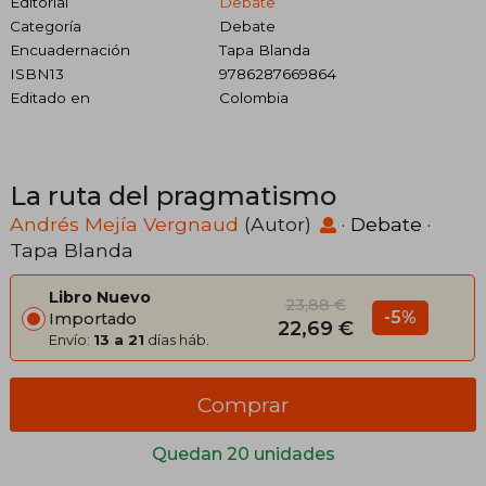
Editorial
Debate
Categoría
Debate
Encuadernación
Tapa Blanda
ISBN13
9786287669864
Editado en
Colombia
La ruta del pragmatismo
Andrés Mejía Vergnaud
(Autor)
·
Debate
·
Tapa Blanda
Libro Nuevo
23,88 €
-5%
Importado
22,69 €
Envío:
13 a 21
días háb.
Comprar
Quedan 20 unidades