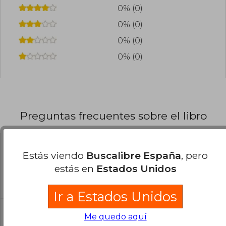
0% (0)
0% (0)
0% (0)
0% (0)
Preguntas frecuentes sobre el libro
¿El libro es original?
Estás viendo
Buscalibre España
, pero
estás en
Estados Unidos
Todos los libros de nuestro
catálogo son Originales.
Ir a Estados Unidos
¿En qué Idioma está escrito el
Me quedo aquí
libro?