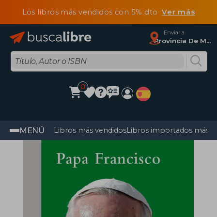
Los libros más vendidos con 5% dto
Ver más
Enviar a
Provincia De Madrid
0
MENÚ
Libros más vendidos
Libros importados más v