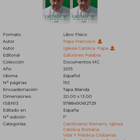
Formato
Libro Físico
Autor
Papa Francisco
Autor
Iglesia Católica. Papa
Editorial
Ediciones Palabra
Colección
Documentos MC
Año
2015
Idioma
Español
N° páginas
192
Encuadernación
Tapa Blanda
Dimensiones
20.00 x 13.00
ISBN13
9788490612729
Editado en
España
N° edición
1ª
Categorías
Catolicismo Romano, Iglesia
Católica Romana
Vida Y Práctica Cristianas