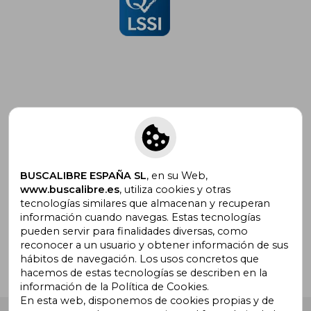
Suscríbete para recibir ofertas y
promociones
BUSCALIBRE ESPAÑA SL
, en su Web,
www.buscalibre.es
, utiliza cookies y otras
tecnologías similares que almacenan y recuperan
¿Necesitas ayuda?
información cuando navegas. Estas tecnologías
pueden servir para finalidades diversas, como
reconocer a un usuario y obtener información de sus
Ir a Centro de Soporte
hábitos de navegación. Los usos concretos que
hacemos de estas tecnologías se describen en la
información de la Política de Cookies.
En esta web, disponemos de cookies propias y de