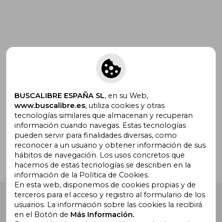
Suscríbete para recibir ofertas y
promociones
BUSCALIBRE ESPAÑA SL
, en su Web,
www.buscalibre.es
, utiliza cookies y otras
tecnologías similares que almacenan y recuperan
¿Necesitas ayuda?
información cuando navegas. Estas tecnologías
pueden servir para finalidades diversas, como
reconocer a un usuario y obtener información de sus
Ir a Centro de Soporte
hábitos de navegación. Los usos concretos que
hacemos de estas tecnologías se describen en la
información de la Política de Cookies.
En esta web, disponemos de cookies propias y de
terceros para el acceso y registro al formulario de los
Buscalibre España
. Calle Energía, 65, Nave 3 (08940),
usuarios. La información sobre las cookies la recibirá
Cornellà de Llobregat, Barcelona. Derechos Reservados.
en el Botón de
Más Información.