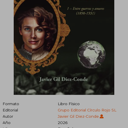
Formato
Libro Físico
Editorial
Grupo Editorial Círculo Rojo SL
Autor
Javier Gil Diez-Conde
Año
2026