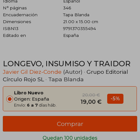
Idioma
Español
N° páginas
346
Encuadernación
Tapa Blanda
Dimensiones
21.00 x 15.00 cm
ISBN13
9791370355494
Editado en
España
LONGEVO, INSUMISO Y TRAIDOR
Javier Gil Diez-Conde
(Autor) ·
Grupo Editorial
Círculo Rojo SL
· Tapa Blanda
Libro Nuevo
20,00 €
-5%
Origen: España
19,00 €
Envío:
6 a 7
días háb.
Comprar
Quedan 100 unidades