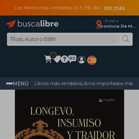
Los libros más vendidos con 5% dto
Ver más
Enviar a
Provincia De Madrid
0
MENÚ
Libros más vendidos
Libros importados más v