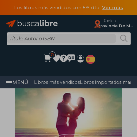
Los libros más vendidos con 5% dto
Ver más
Enviar a
Provincia De Madrid
0
MENÚ
Libros más vendidos
Libros importados más v