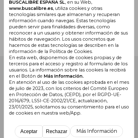
BUSCALIBRE ESPAÑA SL
, en su Web,
www.buscalibre.es
, utiliza cookies y otras
tecnologías similares que almacenan y recuperan
¿Necesitas ayuda?
información cuando navegas. Estas tecnologías
pueden servir para finalidades diversas, como
reconocer a un usuario y obtener información de sus
Ir a Centro de Soporte
hábitos de navegación. Los usos concretos que
hacemos de estas tecnologías se describen en la
información de la Política de Cookies.
En esta web, disponemos de cookies propias y de
terceros para el acceso y registro al formulario de los
Buscalibre España
. Calle Energía, 65, Nave 3 (08940),
usuarios. La información sobre las cookies la recibirá
Cornellà de Llobregat, Barcelona. Derechos Reservados.
en el Botón de
Más Información.
En atención al uso de las cookies aprobada en el mes
de julio de 2023, con los criterios del Comité Europeo
en Protección de Datos, (CEPD), por el RGPD-UE-
2016/679, LSSI-CE-2002/21/CE, actualización,
23/01/2025, solicitamos su consentimiento para el uso
de cookies en nuestra web/App.
Buscalibre Argentina
|
Buscalibre Chile
|
Buscalibre
Colombia
|
Buscalibre Ecuador
|
Buscalibre España
|
Buscalibre Uruguay
|
Buscalibre México
|
Buscalibre
Más Información
Aceptar
Rechazar
Perú
|
Buscalibre Estados Unidos
|
Buscalibre Otros