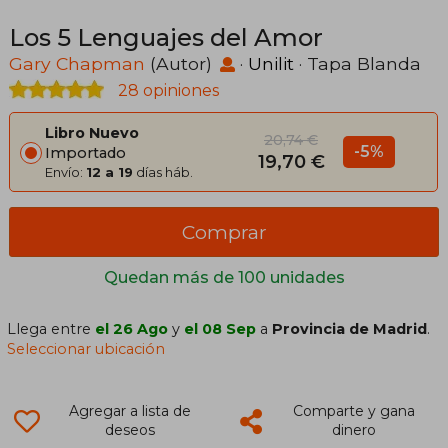
Los 5 Lenguajes del Amor
Gary Chapman
(Autor)
·
Unilit
· Tapa Blanda
28 opiniones
Libro Nuevo
20,74 €
-5%
Importado
19,70 €
Envío:
12 a 19
días háb.
Comprar
Quedan más de 100 unidades
Llega entre
el 26 Ago
y
el 08 Sep
a
Provincia de Madrid
.
Seleccionar ubicación
Agregar a lista de
Comparte y gana
deseos
dinero