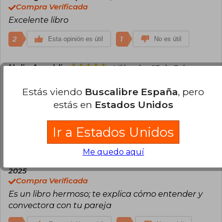
Compra Verificada
Excelente libro
2
1
Esta opinión es útil
No es útil
Nelia Ansaldi
Miércoles 23 de Febrero,
2022
Compra Verificada
Estás viendo
Buscalibre España
, pero
Invita a repensar acciones y dichos. Lo
estás en
Estados Unidos
recomiendo .
Ir a Estados Unidos
1
0
Esta opinión es útil
No es útil
Me quedo aquí
Claudia Velez
Miércoles 12 de Marzo,
2025
Compra Verificada
Es un libro hermoso; te explica cómo entender y
convectora con tu pareja