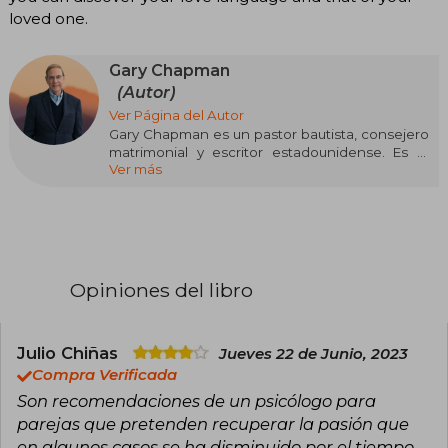
loved one.
Gary Chapman
(Autor)
Ver Página del Autor
Gary Chapman es un pastor bautista, consejero
matrimonial y escritor estadounidense. Es el
Ver más
director de Marriage and Family Life
Consultants, Inc. y el autor de la serie de
bestsellers The 5 Love Languages. Gary viaja por
el mundo dando seminarios y sus programas de
radio se pueden escuchar en más de 400
estaciones.
Opiniones del libro
Julio Chiñas
Jueves 22 de Junio, 2023
Compra Verificada
Son recomendaciones de un psicólogo para
parejas que pretenden recuperar la pasión que
en algunos casos se ha disminuido por el tiempo,