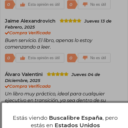
0
0
Esta opinión es útil
No es útil
Jaime Alexandrovich
Jueves 13 de
Febrero, 2025
Compra Verificada
Buen servicio. El libro, apenas lo estoy
comenzando a leer.
0
0
Esta opinión es útil
No es útil
Álvaro Valentini
Jueves 04 de
Diciembre, 2025
Compra Verificada
Un libro muy práctico, ideal para cualquier
ejecutivo en transición, ya sea dentro de su
organización o hacia una nueva. Con guías
prácticas para los primeros 90 días que pueden
Estás viendo
Buscalibre España
, pero
marcar la diferencia entre el éxito y el fracaso.
estás en
Estados Unidos