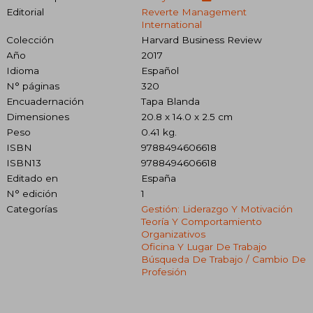
Editorial
Reverte Management
International
Colección
Harvard Business Review
Año
2017
Idioma
Español
N° páginas
320
Encuadernación
Tapa Blanda
Dimensiones
20.8 x 14.0 x 2.5 cm
Peso
0.41 kg.
ISBN
9788494606618
ISBN13
9788494606618
Editado en
España
N° edición
1
Categorías
Gestión: Liderazgo Y Motivación
Teoría Y Comportamiento
Organizativos
Oficina Y Lugar De Trabajo
Búsqueda De Trabajo / Cambio De
Profesión