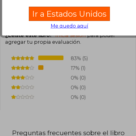
0
0
Esta opinión es útil
No es útil
Ir a Estados Unidos
Cargar más opiniones del libro
Me quedo aquí
¿Leíste este libro?
Inicia sesión
para poder
agregar tu propia evaluación
.
83% (5)
17% (1)
0% (0)
0% (0)
0% (0)
Preguntas frecuentes sobre el libro