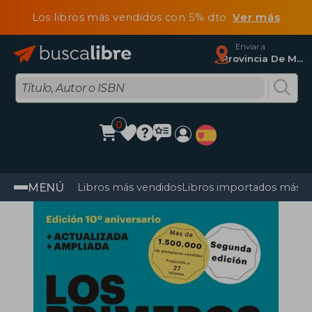
Los libros más vendidos con 5% dto
Ver más
Enviar a
Provincia De Madrid
0
MENÚ
Libros más vendidos
Libros importados más v