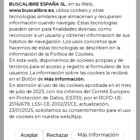
BUSCALIBRE ESPAÑA SL
, en su Web,
www.buscalibre.es
, utiliza cookies y otras
tecnologías similares que almacenan y recuperan
¿Necesitas ayuda?
información cuando navegas. Estas tecnologías
pueden servir para finalidades diversas, como
reconocer a un usuario y obtener información de sus
Ir a Centro de Soporte
hábitos de navegación. Los usos concretos que
hacemos de estas tecnologías se describen en la
información de la Política de Cookies.
En esta web, disponemos de cookies propias y de
terceros para el acceso y registro al formulario de los
Buscalibre España
. Calle Energía, 65, Nave 3 (08940),
usuarios. La información sobre las cookies la recibirá
Cornellà de Llobregat, Barcelona. Derechos Reservados.
en el Botón de
Más Información.
En atención al uso de las cookies aprobada en el mes
de julio de 2023, con los criterios del Comité Europeo
en Protección de Datos, (CEPD), por el RGPD-UE-
2016/679, LSSI-CE-2002/21/CE, actualización,
23/01/2025, solicitamos su consentimiento para el uso
de cookies en nuestra web/App.
Buscalibre Argentina
|
Buscalibre Chile
|
Buscalibre
Colombia
|
Buscalibre Ecuador
|
Buscalibre España
|
Buscalibre Uruguay
|
Buscalibre México
|
Buscalibre
Más Información
Aceptar
Rechazar
Perú
|
Buscalibre Estados Unidos
|
Buscalibre Otros