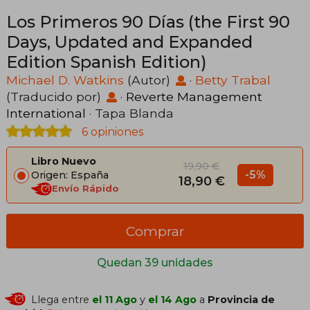
Los Primeros 90 Días (the First 90
Days, Updated and Expanded
Edition Spanish Edition)
Michael D. Watkins
(Autor)
·
Betty Trabal
(Traducido por)
·
Reverte Management
International
· Tapa Blanda
6 opiniones
Libro Nuevo
19,90 €
-5%
Origen: España
18,90 €
Envío Rápido
Comprar
Quedan 39 unidades
Llega entre
el 11 Ago
y
el 14 Ago
a
Provincia de