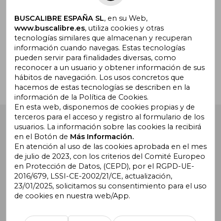
BUSCALIBRE ESPAÑA SL
, en su Web,
www.buscalibre.es
, utiliza cookies y otras
tecnologías similares que almacenan y recuperan
¿Necesitas ayuda?
información cuando navegas. Estas tecnologías
pueden servir para finalidades diversas, como
reconocer a un usuario y obtener información de sus
Ir a Centro de Soporte
hábitos de navegación. Los usos concretos que
hacemos de estas tecnologías se describen en la
información de la Política de Cookies.
En esta web, disponemos de cookies propias y de
terceros para el acceso y registro al formulario de los
Buscalibre España
. Calle Energía, 65, Nave 3 (08940),
usuarios. La información sobre las cookies la recibirá
Cornellà de Llobregat, Barcelona. Derechos Reservados.
en el Botón de
Más Información.
En atención al uso de las cookies aprobada en el mes
de julio de 2023, con los criterios del Comité Europeo
en Protección de Datos, (CEPD), por el RGPD-UE-
2016/679, LSSI-CE-2002/21/CE, actualización,
23/01/2025, solicitamos su consentimiento para el uso
de cookies en nuestra web/App.
Buscalibre Argentina
|
Buscalibre Chile
|
Buscalibre
Colombia
|
Buscalibre Ecuador
|
Buscalibre España
|
Buscalibre Uruguay
|
Buscalibre México
|
Buscalibre