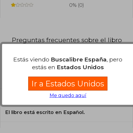
0% (0)
Preguntas frecuentes sobre el libro
Estás viendo
Buscalibre España
, pero
¿El libro es original?
estás en
Estados Unidos
Todos los libros de nuestro
catálogo son Originales.
Ir a Estados Unidos
¿En qué Idioma está escrito el
Me quedo aquí
libro?
El libro está escrito en Español.