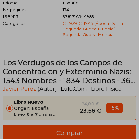
Idioma
Español
N° páginas
174
ISBN13
9781716544989
Categorías
C. 1939-C. 1945 (época De La
Segunda Guerra Mundial)
Segunda Guerra Mundial
Los Verdugos de los Campos de
Concentracion y Exterminio Nazis:
1543 Nombres - 1834 Destinos - 36
Campos
Javier Perez
(Autor) ·
Lulu.Com
· Libro Físico
Libro Nuevo
24,80 €
-5%
Origen: España
23,56 €
Envío:
6 a 7
días háb.
Comprar