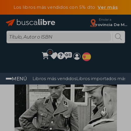
Los libros más vendidos con 5% dto
Ver más
Enviar a
Provincia De Madrid
0
MENÚ
Libros más vendidos
Libros importados más v