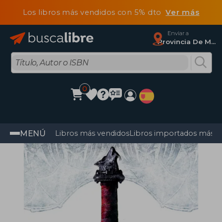
Los libros más vendidos con 5% dto
Ver más
Enviar a
Provincia De Madrid
0
MENÚ
Libros más vendidos
Libros importados más v