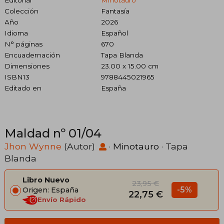
Colección
Fantasía
Año
2026
Idioma
Español
N° páginas
670
Encuadernación
Tapa Blanda
Dimensiones
23.00 x 15.00 cm
ISBN13
9788445021965
Editado en
España
Maldad nº 01/04
Jhon Wynne
(Autor)
·
Minotauro
· Tapa
Blanda
Libro Nuevo
23,95 €
-5%
Origen: España
22,75 €
Envío Rápido