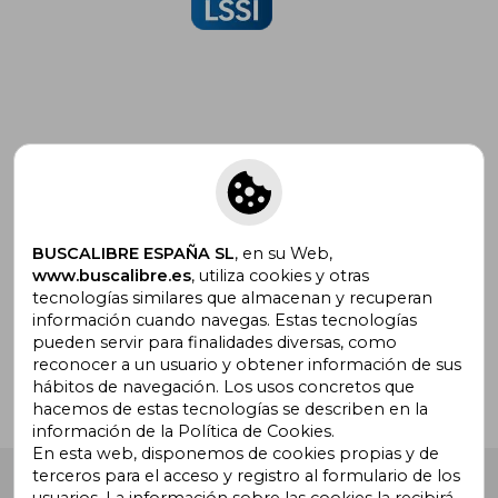
Suscríbete para recibir ofertas y
promociones
BUSCALIBRE ESPAÑA SL
, en su Web,
www.buscalibre.es
, utiliza cookies y otras
tecnologías similares que almacenan y recuperan
¿Necesitas ayuda?
información cuando navegas. Estas tecnologías
pueden servir para finalidades diversas, como
reconocer a un usuario y obtener información de sus
Ir a Centro de Soporte
hábitos de navegación. Los usos concretos que
hacemos de estas tecnologías se describen en la
información de la Política de Cookies.
En esta web, disponemos de cookies propias y de
terceros para el acceso y registro al formulario de los
Buscalibre España
. Calle Energía, 65, Nave 3 (08940),
usuarios. La información sobre las cookies la recibirá