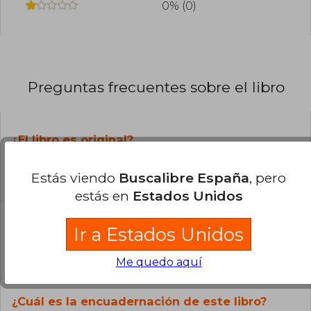
0% (0)
Preguntas frecuentes sobre el libro
¿El libro es original?
Todos los libros de nuestro
Estás viendo
Buscalibre España
, pero
catálogo son Originales.
estás en
Estados Unidos
¿En qué Idioma está escrito el
Ir a Estados Unidos
libro?
El libro está escrito en Inglés.
Me quedo aquí
¿Cuál es la encuadernación de este libro?