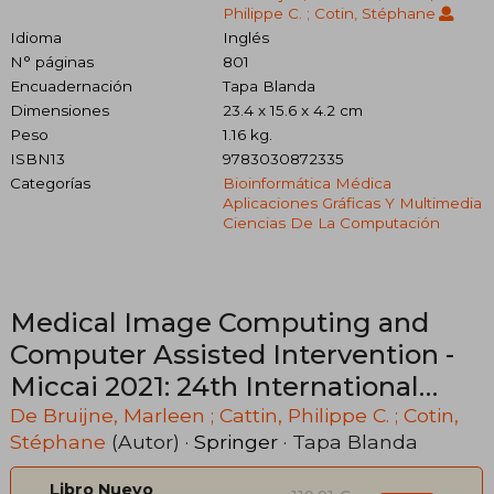
Philippe C. ; Cotin, Stéphane
Idioma
Inglés
N° páginas
801
Encuadernación
Tapa Blanda
Dimensiones
23.4 x 15.6 x 4.2 cm
Peso
1.16 kg.
ISBN13
9783030872335
Categorías
Bioinformática Médica
Aplicaciones Gráficas Y Multimedia
Ciencias De La Computación
Medical Image Computing and
Computer Assisted Intervention -
Miccai 2021: 24th International
Conference, Strasbourg, France,
De Bruijne, Marleen ; Cattin, Philippe C. ; Cotin,
Stéphane
(Autor) ·
Springer
· Tapa Blanda
September 27 - October 1, (en
Inglés)
Libro Nuevo