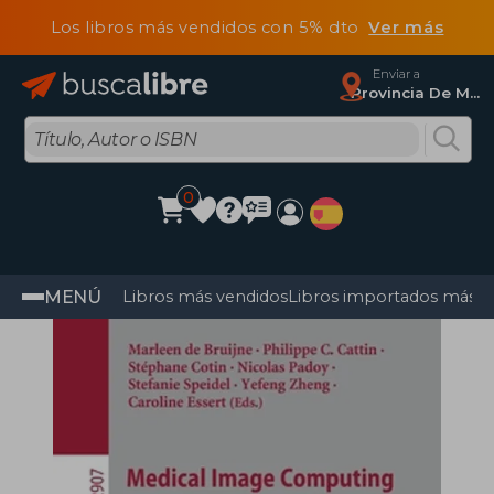
Los libros más vendidos con 5% dto
Ver más
Enviar a
Provincia De Madrid
0
MENÚ
Libros más vendidos
Libros importados más v