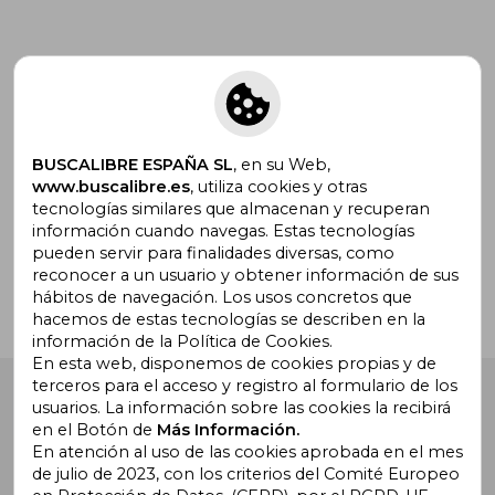
Suscríbete para recibir ofertas y
promociones
BUSCALIBRE ESPAÑA SL
, en su Web,
www.buscalibre.es
, utiliza cookies y otras
tecnologías similares que almacenan y recuperan
¿Necesitas ayuda?
información cuando navegas. Estas tecnologías
pueden servir para finalidades diversas, como
reconocer a un usuario y obtener información de sus
Ir a Centro de Soporte
hábitos de navegación. Los usos concretos que
hacemos de estas tecnologías se describen en la
información de la Política de Cookies.
En esta web, disponemos de cookies propias y de
terceros para el acceso y registro al formulario de los
Buscalibre España
. Calle Energía, 65, Nave 3 (08940),
usuarios. La información sobre las cookies la recibirá
Cornellà de Llobregat, Barcelona. Derechos Reservados.
en el Botón de
Más Información.
En atención al uso de las cookies aprobada en el mes
de julio de 2023, con los criterios del Comité Europeo