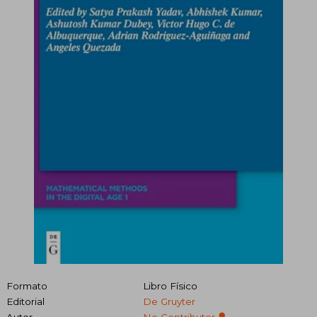
Formato
Libro Físico
Editorial
De Gruyter
Autor
No Contributor