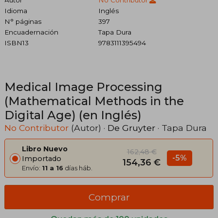
Idioma
Inglés
N° páginas
397
Encuadernación
Tapa Dura
ISBN13
9783111395494
Medical Image Processing
(Mathematical Methods in the
Digital Age) (en Inglés)
No Contributor
(Autor) ·
De Gruyter
· Tapa Dura
Libro Nuevo
162,48 €
-5%
Importado
154,36 €
Envío:
11 a 16
días háb.
Comprar