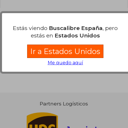
Estás viendo
Buscalibre España
, pero
Opiniones sobre Buscalibre
estás en
Estados Unidos
Ver más opiniones de clientes
Ir a Estados Unidos
Me quedo aquí
Partners Logísticos