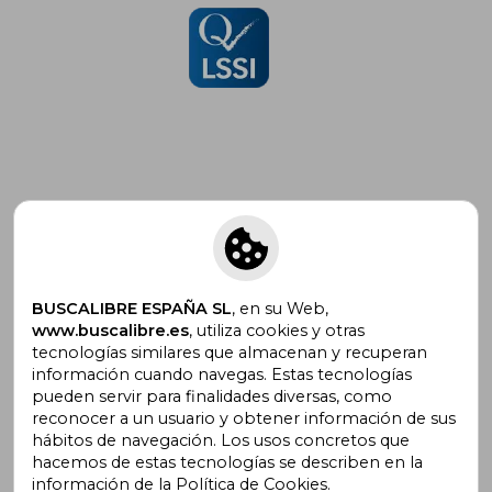
Suscríbete para recibir ofertas y
promociones
BUSCALIBRE ESPAÑA SL
, en su Web,
www.buscalibre.es
, utiliza cookies y otras
tecnologías similares que almacenan y recuperan
¿Necesitas ayuda?
información cuando navegas. Estas tecnologías
pueden servir para finalidades diversas, como
reconocer a un usuario y obtener información de sus
Ir a Centro de Soporte
hábitos de navegación. Los usos concretos que
hacemos de estas tecnologías se describen en la
información de la Política de Cookies.