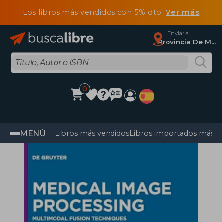
Los libros más vendidos con 5% dto
Ver más
Enviar a
Provincia De Madrid
0
MENÚ
Libros más vendidos
Libros importados más v